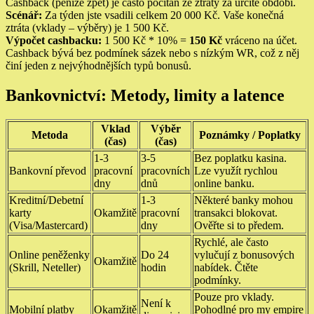
Cashback (peníze zpět) je často počítán ze ztráty za určité období.
Scénář:
Za týden jste vsadili celkem 20 000 Kč. Vaše konečná
ztráta (vklady – výběry) je 1 500 Kč.
Výpočet cashbacku:
1 500 Kč * 10% =
150 Kč
vráceno na účet.
Cashback bývá bez podmínek sázek nebo s nízkým WR, což z něj
činí jeden z nejvýhodnějších typů bonusů.
Bankovnictví: Metody, limity a latence
Vklad
Výběr
Metoda
Poznámky / Poplatky
(čas)
(čas)
1-3
3-5
Bez poplatku kasina.
Bankovní převod
pracovní
pracovních
Lze využít rychlou
dny
dnů
online banku.
Kreditní/Debetní
1-3
Některé banky mohou
karty
Okamžitě
pracovní
transakci blokovat.
(Visa/Mastercard)
dny
Ověřte si to předem.
Rychlé, ale často
Online peněženky
Do 24
vylučují z bonusových
Okamžitě
(Skrill, Neteller)
hodin
nabídek. Čtěte
podmínky.
Pouze pro vklady.
Není k
Mobilní platby
Okamžitě
Pohodlné pro my empire