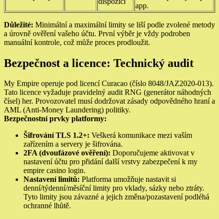
dispozici
app.
Důležité:
Minimální a maximální limity se liší podle zvolené metody
a úrovně ověření vašeho účtu. První výběr je vždy podroben
manuální kontrole, což může proces prodloužit.
Bezpečnost a licence: Technický audit
My Empire operuje pod licencí Curacao (číslo 8048/JAZ2020-013).
Tato licence vyžaduje pravidelný audit RNG (generátor náhodných
čísel) her. Provozovatel musí dodržovat zásady odpovědného hraní a
AML (Anti-Money Laundering) politiky.
Bezpečnostní prvky platformy:
Šifrování TLS 1.2+:
Veškerá komunikace mezi vaším
zařízením a servery je šifrována.
2FA (dvoufázové ověření):
Doporučujeme aktivovat v
nastavení účtu pro přidání další vrstvy zabezpečení k my
empire casino login.
Nastavení limitů:
Platforma umožňuje nastavit si
denní/týdenní/měsíční limity pro vklady, sázky nebo ztráty.
Tyto limity jsou závazné a jejich změna/pozastavení podléhá
ochranné lhůtě.