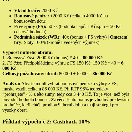
Vklad hráče:
2000 Kč
Bonusové peníze:
+2000 Kč (celkem 4000 Kč na
bonusovém účtu)
Free spiny (FS):
50 ks (hodnota např. 1 Kč/spin = 50 Kč
celková hodnota)
Podmínka sázek (WR):
40x (bonus + FS výhry) |
Omezení
hry:
Sloty 100% (kromě uvedených výjimek)
Výpočet nutného obratu:
1.
Bonusová část:
2000 Kč (bonus) * 40 =
80 000 Kč
2.
FS část:
Předpokládejme výhru z FS 150 Kč. 150 Kč * 40 =
6
000 Kč
Celkový požadovaný obrat:
80 000 + 6 000 =
86 000 Kč
.
Analýza:
Abyste mohli vybrat bonusové peníze a výhry z FS,
musíte vsadit celkem 86 000 Kč. Při RTP 96% teoreticky
“prohrajete” 4% z této sumy, tedy cca 3 440 Kč. To je více, než byla
původní hodnota bonusu.
Závěr:
Tento bonus je vhodný především
pro hráče, kteří chtějí prodloužit herní dobu a mají strategii pro
vysoký obrat.
Příklad výpočtu č.2: Cashback 10%