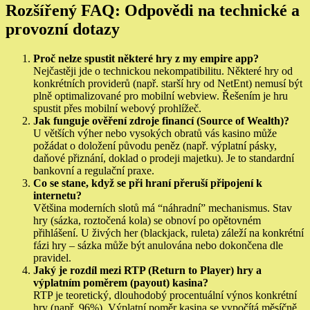
Rozšířený FAQ: Odpovědi na technické a
provozní dotazy
Proč nelze spustit některé hry z my empire app?
Nejčastěji jde o technickou nekompatibilitu. Některé hry od
konkrétních providerů (např. starší hry od NetEnt) nemusí být
plně optimalizované pro mobilní webview. Řešením je hru
spustit přes mobilní webový prohlížeč.
Jak funguje ověření zdroje financí (Source of Wealth)?
U větších výher nebo vysokých obratů vás kasino může
požádat o doložení původu peněz (např. výplatní pásky,
daňové přiznání, doklad o prodeji majetku). Je to standardní
bankovní a regulační praxe.
Co se stane, když se při hraní přeruší připojení k
internetu?
Většina moderních slotů má “náhradní” mechanismus. Stav
hry (sázka, roztočená kola) se obnoví po opětovném
přihlášení. U živých her (blackjack, ruleta) záleží na konkrétní
fázi hry – sázka může být anulována nebo dokončena dle
pravidel.
Jaký je rozdíl mezi RTP (Return to Player) hry a
výplatním poměrem (payout) kasina?
RTP je teoretický, dlouhodobý procentuální výnos konkrétní
hry (např. 96%). Výplatní poměr kasina se vypočítá měsíčně