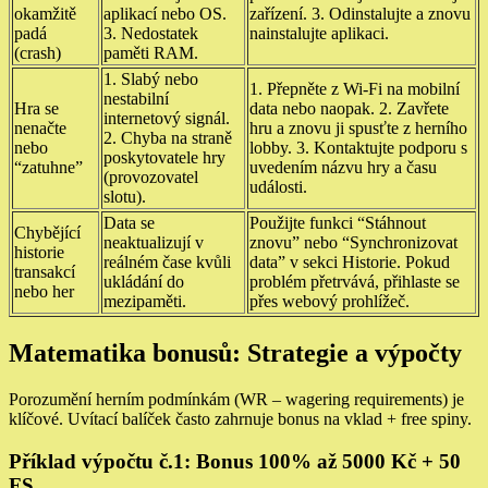
okamžitě
aplikací nebo OS.
zařízení. 3. Odinstalujte a znovu
padá
3. Nedostatek
nainstalujte aplikaci.
(crash)
paměti RAM.
1. Slabý nebo
1. Přepněte z Wi-Fi na mobilní
nestabilní
Hra se
data nebo naopak. 2. Zavřete
internetový signál.
nenačte
hru a znovu ji spusťte z herního
2. Chyba na straně
nebo
lobby. 3. Kontaktujte podporu s
poskytovatele hry
“zatuhne”
uvedením názvu hry a času
(provozovatel
události.
slotu).
Data se
Použijte funkci “Stáhnout
Chybějící
neaktualizují v
znovu” nebo “Synchronizovat
historie
reálném čase kvůli
data” v sekci Historie. Pokud
transakcí
ukládání do
problém přetrvává, přihlaste se
nebo her
mezipaměti.
přes webový prohlížeč.
Matematika bonusů: Strategie a výpočty
Porozumění herním podmínkám (WR – wagering requirements) je
klíčové. Uvítací balíček často zahrnuje bonus na vklad + free spiny.
Příklad výpočtu č.1: Bonus 100% až 5000 Kč + 50
FS