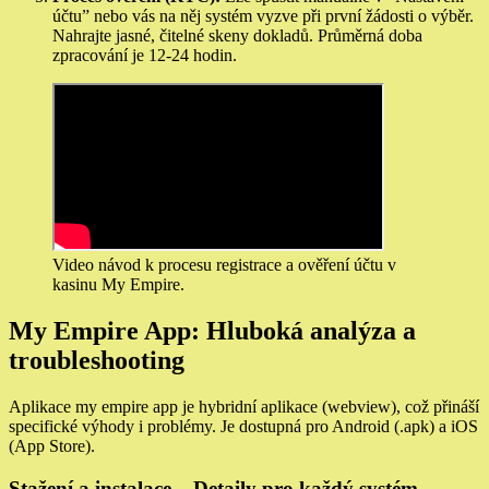
účtu” nebo vás na něj systém vyzve při první žádosti o výběr.
Nahrajte jasné, čitelné skeny dokladů. Průměrná doba
zpracování je 12-24 hodin.
Video návod k procesu registrace a ověření účtu v
kasinu My Empire.
My Empire App: Hluboká analýza a
troubleshooting
Aplikace my empire app je hybridní aplikace (webview), což přináší
specifické výhody i problémy. Je dostupná pro Android (.apk) a iOS
(App Store).
Stažení a instalace – Detaily pro každý systém