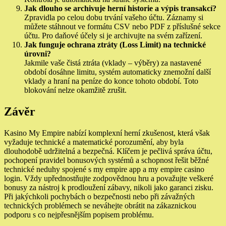
Jak dlouho se archivuje herní historie a výpis transakcí?
Zpravidla po celou dobu trvání vašeho účtu. Záznamy si
můžete stáhnout ve formátu CSV nebo PDF z příslušné sekce
účtu. Pro daňové účely si je archivujte na svém zařízení.
Jak funguje ochrana ztráty (Loss Limit) na technické
úrovni?
Jakmile vaše čistá ztráta (vklady – výběry) za nastavené
období dosáhne limitu, systém automaticky znemožní další
vklady a hraní na peníze do konce tohoto období. Toto
blokování nelze okamžitě zrušit.
Závěr
Kasino My Empire nabízí komplexní herní zkušenost, která však
vyžaduje technické a matematické porozumění, aby byla
dlouhodobě udržitelná a bezpečná. Klíčem je pečlivá správa účtu,
pochopení pravidel bonusových systémů a schopnost řešit běžné
technické neduhy spojené s my empire app a my empire casino
login. Vždy upřednostňujte zodpovědnou hru a považujte veškeré
bonusy za nástroj k prodloužení zábavy, nikoli jako garanci zisku.
Při jakýchkoli pochybách o bezpečnosti nebo při závažných
technických problémech se neváhejte obrátit na zákaznickou
podporu s co nejpřesnějším popisem problému.