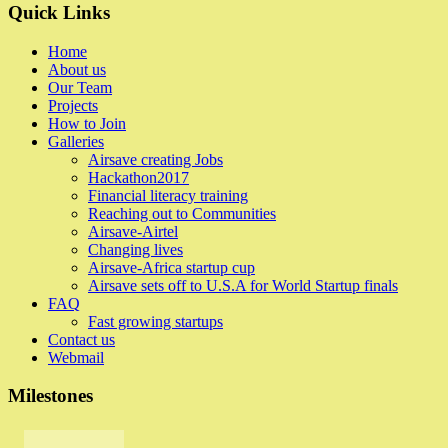
Quick Links
Home
About us
Our Team
Projects
How to Join
Galleries
Airsave creating Jobs
Hackathon2017
Financial literacy training
Reaching out to Communities
Airsave-Airtel
Changing lives
Airsave-Africa startup cup
Airsave sets off to U.S.A for World Startup finals
FAQ
Fast growing startups
Contact us
Webmail
Milestones