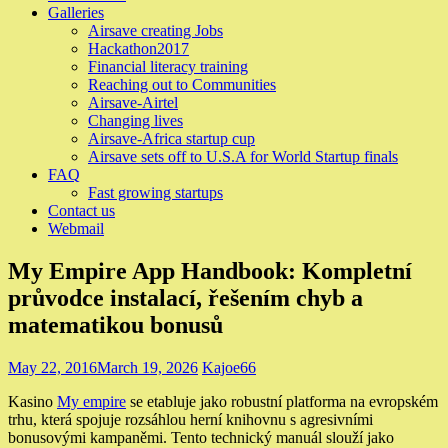
Galleries
Airsave creating Jobs
Hackathon2017
Financial literacy training
Reaching out to Communities
Airsave-Airtel
Changing lives
Airsave-Africa startup cup
Airsave sets off to U.S.A for World Startup finals
FAQ
Fast growing startups
Contact us
Webmail
My Empire App Handbook: Kompletní
průvodce instalací, řešením chyb a
matematikou bonusů
May 22, 2016
March 19, 2026
Kajoe66
Kasino
My empire
se etabluje jako robustní platforma na evropském
trhu, která spojuje rozsáhlou herní knihovnu s agresivními
bonusovými kampaněmi. Tento technický manuál slouží jako