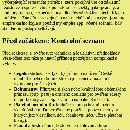
vyčerpávající referenční příručka, která pokrývá vše od základní
registrace a správy účtu až po pokročilé aspekty, jako je analýza
hodnoty bonusu, bezpečnostní audit a řešení složitých technických
problémů. Zaměříme se zejména na kritické body, kterými jsou my
empire casino login a použití my empire app, včetně scénářů, kdy
standardní postupy selhávají.
Před začátkem: Kontrolní seznam
Před registrací si ověřte tyto technické a legislativní předpoklady.
Přeskočení této fáze je hlavní příčinou pozdějších komplikací s
výběry.
Legální status:
Jste fyzicky přítomni na území České
republiky během hraní? Služba je licencována a určena
výhradně pro český trh.
Dokumenty:
Připravte si sken nebo kvalitní foto občanského
průkazu (příp. pasu) a druhého dokladu pro ověření adresy
(např. faktury za energie staré maximálně 3 měsíce).
Platební metoda:
Rozhodněte se pro primární metodu
vkladu/výběru. Doporučujeme používat pouze metody, u
kterých jste vlastníkem účtu (bankovní účet, účet u platební
brány).
E-mail a heslo:
Použijte aktivní e-mailovou adresu a