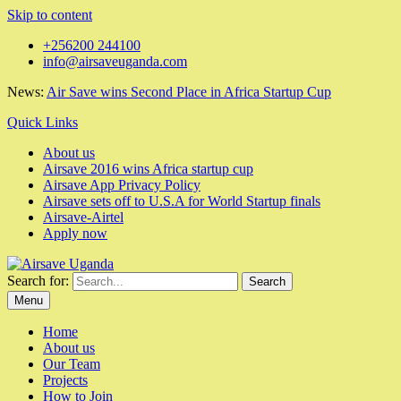
Skip to content
+256200 244100
info@airsaveuganda.com
News:
Air Save wins Second Place in Africa Startup Cup
Quick Links
About us
Airsave 2016 wins Africa startup cup
Airsave App Privacy Policy
Airsave sets off to U.S.A for World Startup finals
Airsave-Airtel
Apply now
Search for:
Menu
Home
About us
Our Team
Projects
How to Join