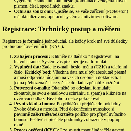
vygenerujte silné, unikátní heslo (kombinace velkých/malých
písmen, čísel, speciálních znaků).
Ochrana soukromí:
Ujistěte se, že vaše zařízení (PC/telefon)
má aktualizovaný operační systém a antivirový software.
Registrace: Technický postup a ověření
Registrace je formálně jednoduchá, ale každý krok má své důsledky
pro budoucí ověření účtu (KYC).
Zahájení procesu:
Klikněte na tlačítko “Registrovat” na
hlavní stránce. Systém vás přesměruje na formulář.
Vyplnění dat:
Zadejte e-mail, heslo, měnu (CZK) a telefonní
číslo.
Kritický bod:
Všechna data musí být absolutně přesná
a musí odpovídat údajům na vašich osobních dokladech. I
jedna přehozená číslice v čísle dokladu způsobí zpoždění.
Potvrzení e-mailu:
Okamžitě po odeslání formuláře
zkontrolujte svou e-mailovou schránku (i spam) a klikněte na
ověřovací odkaz. Bez tohoto nelze pokračovat.
První vklad a bonus:
Po přihlášení přejděte do pokladny.
Zvolte částku a metodu. Před dokončením transakce si
povinně zaškrtněte/odškrtněte
políčko pro přijetí uvítacího
bonusu. Pečlivě si přečtěte podmínky zobrazené v pop-up
okně.
Proces ověření (KYC):
Lze spustit manuálně v “Nastavení