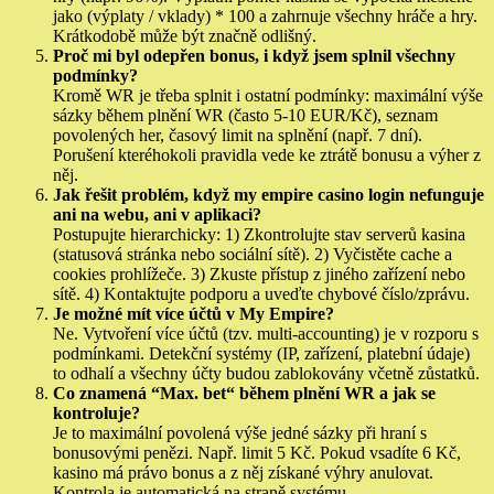
jako (výplaty / vklady) * 100 a zahrnuje všechny hráče a hry.
Krátkodobě může být značně odlišný.
Proč mi byl odepřen bonus, i když jsem splnil všechny
podmínky?
Kromě WR je třeba splnit i ostatní podmínky: maximální výše
sázky během plnění WR (často 5-10 EUR/Kč), seznam
povolených her, časový limit na splnění (např. 7 dní).
Porušení kteréhokoli pravidla vede ke ztrátě bonusu a výher z
něj.
Jak řešit problém, když my empire casino login nefunguje
ani na webu, ani v aplikaci?
Postupujte hierarchicky: 1) Zkontrolujte stav serverů kasina
(statusová stránka nebo sociální sítě). 2) Vyčistěte cache a
cookies prohlížeče. 3) Zkuste přístup z jiného zařízení nebo
sítě. 4) Kontaktujte podporu a uveďte chybové číslo/zprávu.
Je možné mít více účtů v My Empire?
Ne. Vytvoření více účtů (tzv. multi-accounting) je v rozporu s
podmínkami. Detekční systémy (IP, zařízení, platební údaje)
to odhalí a všechny účty budou zablokovány včetně zůstatků.
Co znamená “Max. bet“ během plnění WR a jak se
kontroluje?
Je to maximální povolená výše jedné sázky při hraní s
bonusovými penězi. Např. limit 5 Kč. Pokud vsadíte 6 Kč,
kasino má právo bonus a z něj získané výhry anulovat.
Kontrola je automatická na straně systému.