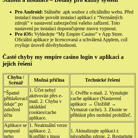
Pro Android:
Stáhněte .apk soubor z oficiálního webu. Před
instalací musíte povolit instalaci aplikací z “Neznámých
zdrojů” v nastavení zabezpečení vašeho zařízení. Toto
nastavení po instalaci doporučujeme znovu vypnout.
Pro iOS:
Vyhledejte “My Empire Casino” v App Store.
Oficiální aplikace je licencovaná a schválená Applem, což
zvyšuje úroveň důvěryhodnosti.
Časté chyby my empire casino login v aplikaci a
jejich řešení
Chyba /
Možná příčina
Technické řešení
Scénář
1. Účet nebyl
“Špatné
1. Ověřte e-mail. 2. Vynulujte
aktivován přes e-
přihlašovací
cache aplikace (Nastavení
mail. 2. Chyba v
údaje” po
aplikace → Úložiště →
ukládání
založení
Vymazat cache). 3. Zkuste se
cookies/cache
účtu
přihlásit přes mobilní prohlížeč.
aplikace.
Aplikace se
1. Neaktuální verze
nespustí
aplikace. 2.
1. Aktualizujte aplikaci z
nebo
Konflikt s jinou
původního zdroje. 2. Restartujte