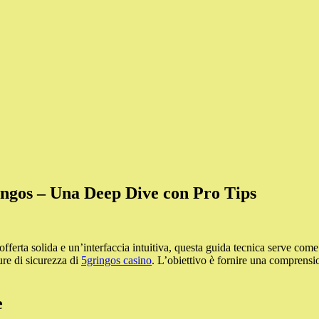
ingos – Una Deep Dive con Pro Tips
fferta solida e un’interfaccia intuitiva, questa guida tecnica serve co
ure di sicurezza di
5gringos casino
. L’obiettivo è fornire una comprensi
e