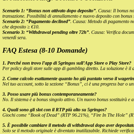
Scenario 1: “Bonus non attivato dopo deposito”
. Causa: Il bonus no
transazione. Possibilità di annullamento e nuovo deposito con bonus 
Scenario 2: “Pagamento declined”
. Causa: Metodo di pagamento non 
che deposito ≥ €10.
Scenario 3: “Withdrawal pending oltre 72h”
. Causa: Verifica docume
venerdì sera.
FAQ Estesa (8-10 Domande)
1. Perché non trovo l’app di 5gringos sull’App Store o Play Store?
Per policy degli store sulle app di gambling diretto. La soluzione è il
2. Come calcolo esattamente quanto ho già puntato verso il wageri
Nel tuo account, sotto la sezione “Bonus”, ci è una progress bar o 
3. Posso usare più bonus contemporaneamente?
No. Il sistema è a bonus singolo attivo. Un nuovo bonus sostituirà e an
4. Quali sono gli slot con il RTP più alto su 5gringos?
Giochi come “Book of Dead” (RTP 96.21%), “Fire In The Hole” (RTP 9
5. È possibile cambiare il metodo di withdrawal dopo aver depositat
Solo se il metodo originale è diventato inutilizzabile. Richiede verif