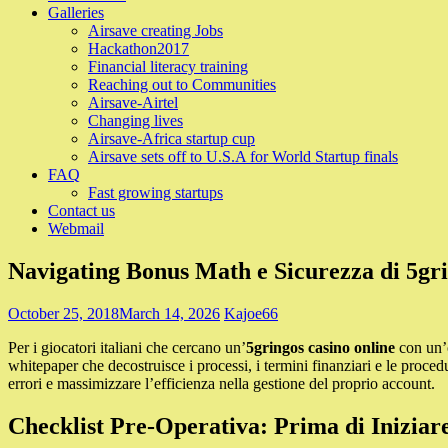
Galleries
Airsave creating Jobs
Hackathon2017
Financial literacy training
Reaching out to Communities
Airsave-Airtel
Changing lives
Airsave-Africa startup cup
Airsave sets off to U.S.A for World Startup finals
FAQ
Fast growing startups
Contact us
Webmail
Navigating Bonus Math e Sicurezza di 5gr
October 25, 2018
March 14, 2026
Kajoe66
Per i giocatori italiani che cercano un’
5gringos casino online
con un’o
whitepaper che decostruisce i processi, i termini finanziari e le proced
errori e massimizzare l’efficienza nella gestione del proprio account.
Checklist Pre-Operativa: Prima di Iniziar