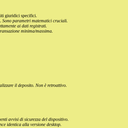
i giuridici specifici.
). Sono parametri matematici cruciali.
ttamente ai dati registrati.
di transazione minima/massima.
alizzare il deposito. Non è retroattivo.
nti avvisi di sicurezza del dispositivo.
nce identica alla versione desktop.