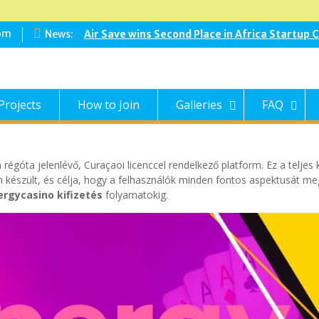
om
News:
Air Save wins Second Place in Africa Startup 
Projects
How to Join
Galleries
FAQ
régóta jelenlévő, Curaçaoi licenccel rendelkező platform. Ez a teljes
To all our esteemed c
 készült, és célja, hogy a felhasználók minden fontos aspektusát me
ergycasino kifizetés
folyamatokig.