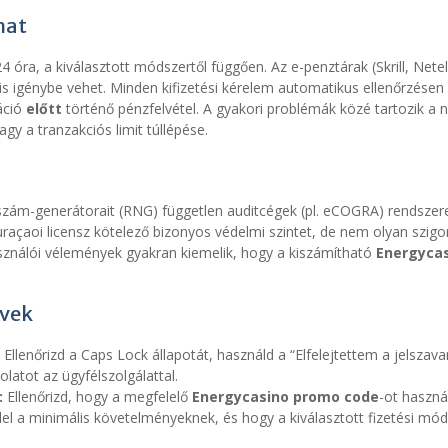
mat
óra, a kiválasztott módszertől függően. Az e-penztárak (Skrill, Netel
 is igénybe vehet. Minden kifizetési kérelem automatikus ellenőrzése
káció
előtt
történő pénzfelvétel. A gyakori problémák közé tartozik a
agy a tranzakciós limit túllépése.
enszám-generátorait (RNG) független auditcégek (pl. eCOGRA) rendsze
Curaçaoi licensz kötelező bizonyos védelmi szintet, de nem olyan szigo
használói vélemények gyakran kiemelik, hogy a kiszámítható
Energyca
yvek
Ellenőrizd a Caps Lock állapotát, használd a “Elfelejtettem a jelszav
olatot az ügyfélszolgálattal.
:
Ellenőrizd, hogy a megfelelő
Energycasino promo code
-ot haszná
lel a minimális követelményeknek, és hogy a kiválasztott fizetési mó