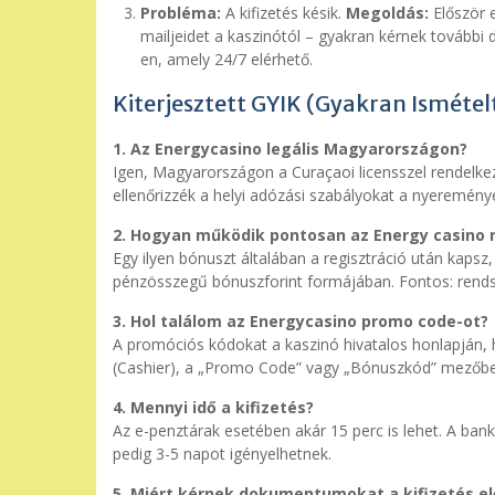
Probléma:
A kifizetés késik.
Megoldás:
Először e
mailjeidet a kaszinótól – gyakran kérnek további
en, amely 24/7 elérhető.
Kiterjesztett GYIK (Gyakran Ismétel
1. Az Energycasino legális Magyarországon?
Igen, Magyarországon a Curaçaoi licensszel rendelke
ellenőrizzék a helyi adózási szabályokat a nyeremény
2. Hogyan működik pontosan az Energy casino 
Egy ilyen bónuszt általában a regisztráció után kapsz
pénzösszegű bónuszforint formájában. Fontos: rendsze
3. Hol találom az Energycasino promo code-ot?
A promóciós kódokat a kaszinó hivatalos honlapján, hí
(Cashier), a „Promo Code” vagy „Bónuszkód” mezőbe kel
4. Mennyi idő a kifizetés?
Az e-penztárak esetében akár 15 perc is lehet. A bank
pedig 3-5 napot igényelhetnek.
5. Miért kérnek dokumentumokat a kifizetés el