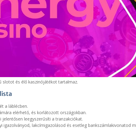
slotot és élő kaszinójátékot tartalmaz.
lista
ét a láblécben.
zámára elérhető, és korlátozott országokban.
 jelentősen leegyszerűsíti a tranzakciókat.
yi igazolványod, lakcímigazolásod és esetleg bankszámlakivonatod m