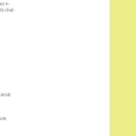
az e-
lő chat-
tárnál
ások