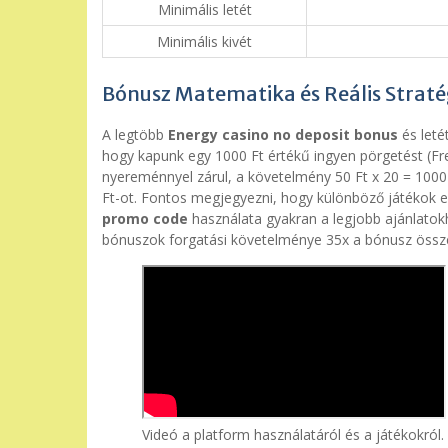
Minimális letét
Minimális kivét
Bónusz Matematika és Reális Straté
A legtöbb
Energy casino no deposit bonus
és leté
hogy kapunk egy 1000 Ft értékű ingyen pörgetést (Fre
nyereménnyel zárul, a követelmény 50 Ft x 20 = 1000 
Ft-ot. Fontos megjegyezni, hogy különböző játékok elt
promo code
használata gyakran a legjobb ajánlatokho
bónuszok forgatási követelménye 35x a bónusz össze
Videó a platform használatáról és a játékokról.