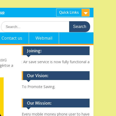
Cup
Quick Links
Search
for:
Contact us
Webmail
Joining:
 körű
lients: Air save service is now fully functional and can be accessed b
gértse a
Our Vision:
To Promote Saving.
Our Mission:
Every mobile money phone user to have