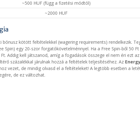
~500 HUF (függ a fizetési módtól)
~2000 HUF
gia
ti bónusz kötött feltételekkel (wagering requirements) rendelkezik. Teg
e Spin) egy 20-szor forgatókövetelménnyel. Ha a Free Spin-ből 50 Ft
Ft. Addig kell játszanod, amíg a fogadások összege el nem éri ezt a
érő százalékkal járulnak hozzá a feltételek teljesítéséhez. Az
Energ
z vezet, de mindig olvasd el a feltételeket! A legtöbb esetben a letét
gére, de ez változhat.