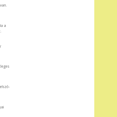
van.
Ha a
.
y
tleges
jelszó-
yai