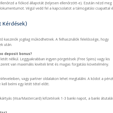
llenőrizd a fiókod állapotát (teljesen ellenőrzött-e). Ezután nézd meg 
 dokumentumot. Végül vedd fel a kapcsolatot a támogatási csapattal é
t Kérdések)
ző kaszinók jogilag működhetnek. A felhasználók felelőssége, hogy
ek után.
no deposit bonus?
, letét nélkül. Leggyakrabban ingyen pörgetések (Free Spins) vagy kis
rint van maximális kivételi limit és magas forgatási követelmény.
rleveleiben, vagy partner oldalakon lehet megtalálni. A kódot a pénz
l beírni egy letét tétel előtt.
kártyás (Visa/Mastercard) kifizetések 1-3 banki napot, a banki átutal
őtt?