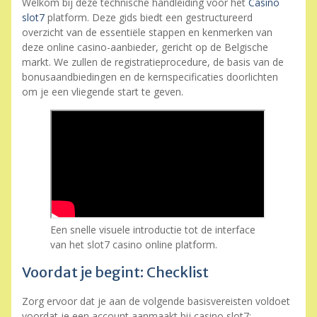
Welkom bij deze technische handleiding voor het
Casino
slot7
platform. Deze gids biedt een gestructureerd
overzicht van de essentiële stappen en kenmerken van
deze online casino-aanbieder, gericht op de Belgische
markt. We zullen de registratieprocedure, de basis van de
bonusaandbiedingen en de kernspecificaties doorlichten
om je een vliegende start te geven.
Een snelle visuele introductie tot de interface
van het slot7 casino online platform.
Voordat je begint: Checklist
Zorg ervoor dat je aan de volgende basisvereisten voldoet
voordat je een account aanmaakt bij casino slot7: