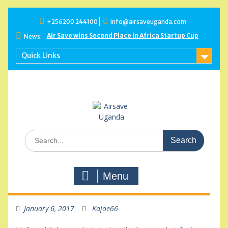
Skip
+256200 244100
info@airsaveuganda.com
to
content
Air Save wins Second Place in Africa Startup Cup
News:
Quick Links
Search
for:
Menu
January 6, 2017
Kajoe66