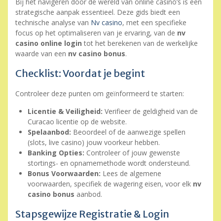
Bij het navigeren door de wereld van online casino’s is een
strategische aanpak essentieel. Deze gids biedt een
technische analyse van
Nv casino
, met een specifieke
focus op het optimaliseren van je ervaring, van de
nv
casino online login
tot het berekenen van de werkelijke
waarde van een
nv casino bonus
.
Checklist: Voordat je begint
Controleer deze punten om geïnformeerd te starten:
Licentie & Veiligheid:
Verifieer de geldigheid van de
Curacao licentie op de website.
Spelaanbod:
Beoordeel of de aanwezige spellen
(slots, live casino) jouw voorkeur hebben.
Banking Opties:
Controleer of jouw gewenste
stortings- en opnamemethode wordt ondersteund.
Bonus Voorwaarden:
Lees de algemene
voorwaarden, specifiek de wagering eisen, voor elk
nv
casino bonus
aanbod.
Stapsgewijze Registratie & Login