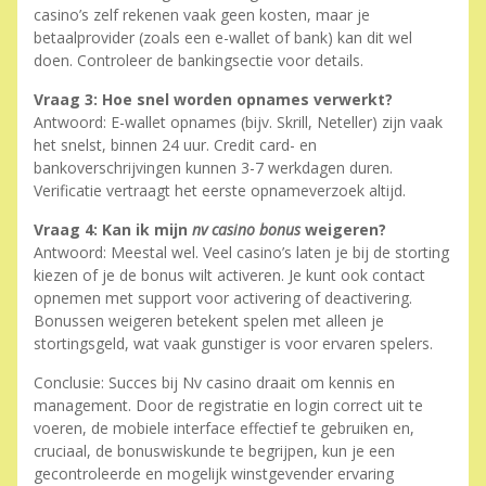
casino’s zelf rekenen vaak geen kosten, maar je
betaalprovider (zoals een e-wallet of bank) kan dit wel
doen. Controleer de bankingsectie voor details.
Vraag 3: Hoe snel worden opnames verwerkt?
Antwoord: E-wallet opnames (bijv. Skrill, Neteller) zijn vaak
het snelst, binnen 24 uur. Credit card- en
bankoverschrijvingen kunnen 3-7 werkdagen duren.
Verificatie vertraagt het eerste opnameverzoek altijd.
Vraag 4: Kan ik mijn
nv casino bonus
weigeren?
Antwoord: Meestal wel. Veel casino’s laten je bij de storting
kiezen of je de bonus wilt activeren. Je kunt ook contact
opnemen met support voor activering of deactivering.
Bonussen weigeren betekent spelen met alleen je
stortingsgeld, wat vaak gunstiger is voor ervaren spelers.
Conclusie: Succes bij Nv casino draait om kennis en
management. Door de registratie en login correct uit te
voeren, de mobiele interface effectief te gebruiken en,
cruciaal, de bonuswiskunde te begrijpen, kun je een
gecontroleerde en mogelijk winstgevender ervaring