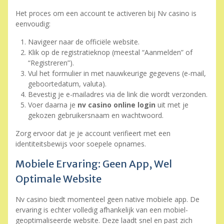
Het proces om een account te activeren bij Nv casino is
eenvoudig:
Navigeer naar de officiële website.
Klik op de registratieknop (meestal “Aanmelden” of
“Registreren”).
Vul het formulier in met nauwkeurige gegevens (e-mail,
geboortedatum, valuta).
Bevestig je e-mailadres via de link die wordt verzonden.
Voer daarna je
nv casino online login
uit met je
gekozen gebruikersnaam en wachtwoord.
Zorg ervoor dat je je account verifieert met een
identiteitsbewijs voor soepele opnames.
Mobiele Ervaring: Geen App, Wel
Optimale Website
Nv casino biedt momenteel geen native mobiele app. De
ervaring is echter volledig afhankelijk van een mobiel-
geoptimaliseerde website. Deze laadt snel en past zich