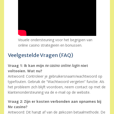
Visuele ondersteuning voor het begrijpen van
online casino strategieën en bonussen.
Veelgestelde Vragen (FAQ)
Vraag 1: Ik kan mijn
nv casino online login
niet
voltooien. Wat nu?
Antwoord: Controleer je gebruikersnaam/wachtwoord op
typefouten. Gebruik de “Wachtwoord vergeten” functie. Als
het probleem zich blijft voordoen, neem contact op met de
klantenondersteuning via de e-mail op de website.
Vraag 2: Zijn er kosten verbonden aan opnames bij
Nv casino?
Antwoord: Dit hangt af van de gekozen betaalmethode. De