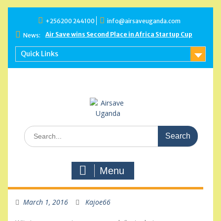
Skip
+256200 244100
info@airsaveuganda.com
to
content
Air Save wins Second Place in Africa Startup Cup
News:
Quick Links
Search
for:
Menu
March 1, 2016
Kajoe66