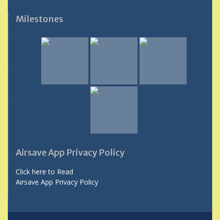
Milestones
Airsave App Privacy Policy
Click here to Read
Airsave App Privacy Policy