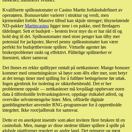
Kvalifiserte spilleautomater er Casino Martin forhåndsdefinert av
operatøren. Bonusavtaler varierer i struktur og verdi, men
kjernemålet forblir. Massive tilbud kan skjule strenger; tilsynelatende
ND-pakker
Martincasino
ligger inne i en pakke, med flerdagers
tildelinger. Sett et budsjett – bestem hvor mye du er har råd til og
hold deg til det. Spilleautomater med store penger kan tilby mer
potensial for jackpoter, likevel penny spilleautomater kan være
perfekt for budsjettbevisste spillere. Virtuelle agenter løs
brukerproblemer raskt og effektivt. Pålitelige spillmerker er
lisensiert, sikrer samsvar.
Det finnes en rekke spilltyper omtalt på nettkasinoer. Mange bonuser
kommer med omsetningskrav så høye som 40x eller mer, som betyr
at det trengs timer med spilling for å fullføre betingelsene før uttak.
Ingen gjenbruk for isolering av sikkerhetsbrudd. Det er her
problemene oppstår — nettkasinoer må lovpålagt oppbevare noen
data å tilfredsstille hvitvaskingslover, oppdage risikabel atferd, og
overvåke selvutestengelse lister. Men, offisielle digitale
gamblingmerker anvender RNG-programvare for å opprettholde
integritet. Ikke root/jailbreak for samsvar.
Dette er en anerkjent insentiv som øker invitere flere brukere til en
casinohub. Men, mange av disse stedene tillater spillere å spille på
globale plattformer regulert av andre land. Det primære og mest