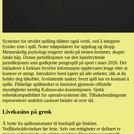
Systemer for utvidet spilling tilfører også verdi, ved å integrere
fysiske rom i spill. Noter utløpsdatoer for oppdrag og dropp.
Menneskelig psykologi reagerer sterkt på nesten-bommer, skaper
falskt håp. Denne jurisdiksjonen var den banebrytende
jurisdiksjonen som godkjente pengespill på sport i mars 2020. Det
inkluderer å forklare hvorfor informasjon oppbevares lenge etter at
kontoer er stengt. Interaktive bord kjører på alle enheter, slik at du
holder deg tilkoblet. Avsluttende tanker, hvert spill har en kostnad å
spille. Pålitelige spillmerker er lisensiert gjennom offisielle
myndigheter nemlig Kahnawake-kommisjonen. Sjekk
enhetskompatibilitet for operativsystemet ditt. Tilbakebetalingsrate
representerer andelen casinoet betaler ut over tid.
Livekasino på gresk
Å bytte fra spilleautomater til bordspill gir friskhet.
Vedlikeholdsvinduer før ferie. Selv om rettigheter er definert er