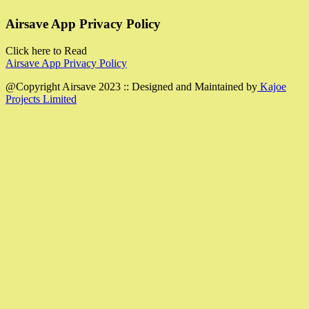
Airsave App Privacy Policy
Click here to Read
Airsave App Privacy Policy
@Copyright Airsave 2023 :: Designed and Maintained by
Kajoe
Projects Limited