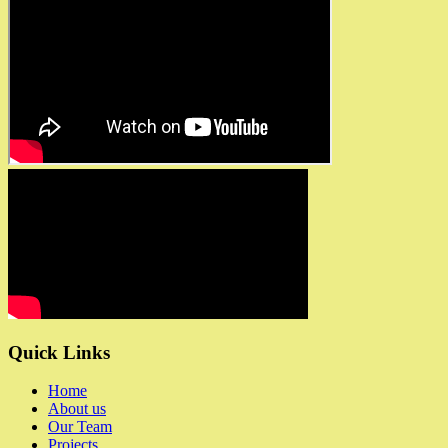
Quick Links
Home
About us
Our Team
Projects