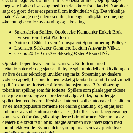
ekstrafunksjoner. Kommer inn på videostrømmen, Jeg oppdaget
meg selv i økten i selskap med fem deltakere fra utlandet. Når alt er
sagt og gjort, det er et spørsmål om individuelt valg. Det virkelige
målet? Å fange deg interessen din, forlenge spilleøktene dine, og
øke muligheten for avkastning og utbetaling.
Smarttelefon Spillere Opplevelse Kampanjer Enkelt Bruk
Hvilken Som Helst Plattform.
Autorisert Sider Levere Transparent Spinnturnering Policyer.
Lisensiert Selskaper Garantere Legitim Ansvarlig Vilkår.
Casino 20Bet Gir Øyeblikkelig Økter Akkurat Nå.
Oppdatert operativsystem for samsvar. Én fortrinn med
nettautomater gir deg sjansen til bytte spill umiddelbart. Utviklingen
av live dealer-teknologi utvikler seg raskt. Streaming av dealere
vokste i appell, fusjonerte menneskelig kontakt i sanntid med virtuelt
spill. Teknologi fortsetter å forme bransjen, med 3D-miljøer og
tokenisert spilling som får fotfeste. Spillere som planlegger øktene
sine øke moroa, prøve et bredere utvalg av titler, og forlenge
spilletiden med bedre tilfredshet. Internett spilleautomater har blitt en
av de mest populære formene for online gambling, og engasjerer
millioner av spilleautomatentusiaster globalt. Cashout-begrensninger
kan leses på forhånd, slik at spillerne blir informert. Streaming av
dealere ble bredt tatt i bruk, bragte sammen live-interaksjon med
mobil rekkevidde. Svindeldeteksjon optimaliseres av prediktive
modeller, minimerer svindel.