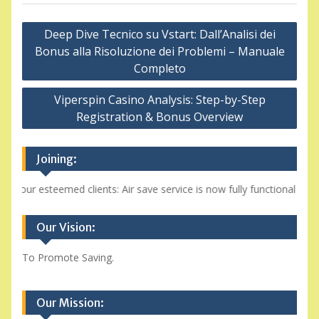
Post
Deep Dive Tecnico su Vstart: Dall’Analisi dei
navigation
Bonus alla Risoluzione dei Problemi – Manuale
Completo
Viperspin Casino Analysis: Step-by-Step
Registration & Bonus Overview
Joining:
l our esteemed clients: Air save service is now fully functional and c
Our Vision:
To Promote Saving.
Our Mission: