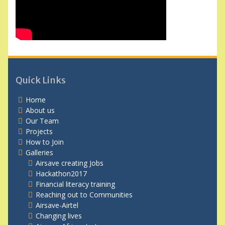
Quick Links
Home
About us
Our Team
Projects
How to Join
Galleries
Airsave creating Jobs
Hackathon2017
Financial literacy training
Reaching out to Communities
Airsave-Airtel
Changing lives