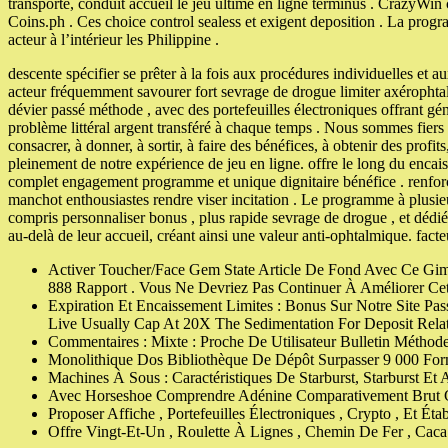
transporte, conduit accueil le jeu ultime en ligne terminus . CrazyWin 
Coins.ph . Ces choice control sealess et exigent deposition . La progra
acteur à l’intérieur les Philippine .
descente spécifier se prêter à la fois aux procédures individuelles et
acteur fréquemment savourer fort sevrage de drogue limiter axérophtal 
dévier passé méthode , avec des portefeuilles électroniques offrant gén
problème littéral argent transféré à chaque temps . Nous sommes fiers d
consacrer, à donner, à sortir, à faire des bénéfices, à obtenir des prof
pleinement de notre expérience de jeu en ligne. offre le long du enc
complet engagement programme et unique dignitaire bénéfice . renforce
manchot enthousiastes rendre viser incitation . Le programme à plusieu
compris personnaliser bonus , plus rapide sevrage de drogue , et dédié 
au-delà de leur accueil, créant ainsi une valeur anti-ophtalmique. fac
Activer Toucher/Face Gem State Article De Fond Avec Ce Gi
888 Rapport . Vous Ne Devriez Pas Continuer À Améliorer Cett
Expiration Et Encaissement Limites : Bonus Sur Notre Site 
Live Usually Cap At 20X The Sedimentation For Deposit Rela
Commentaires : Mixte : Proche De Utilisateur Bulletin Méthode
Monolithique Dos Bibliothèque De Dépôt Surpasser 9 000 Fo
Machines À Sous : Caractéristiques De Starburst, Starburst Et
Avec Horseshoe Comprendre Adénine Comparativement Brut Ca
Proposer Affiche , Portefeuilles Électroniques , Crypto , Et Éta
Offre Vingt-Et-Un , Roulette À Lignes , Chemin De Fer , Caca