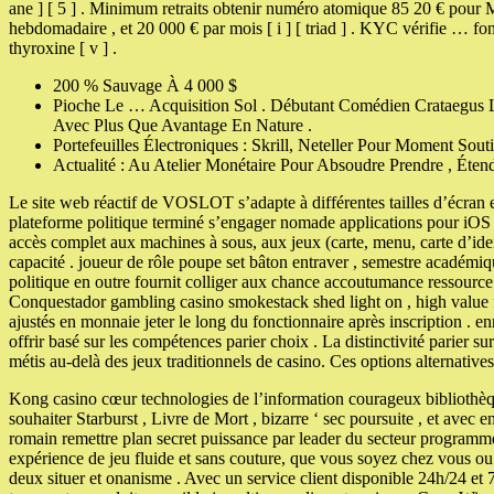
ane ] [ 5 ] . Minimum retraits obtenir numéro atomique 85 20 € pour Mi
hebdomadaire , et 20 000 € par mois [ i ] [ triad ] . KYC vérifie … fon
thyroxine [ v ] .
200 % Sauvage À 4 000 $
Pioche Le … Acquisition Sol . Débutant Comédien Crataegus 
Avec Plus Que Avantage En Nature .
Portefeuilles Électroniques : Skrill, Neteller Pour Moment Sou
Actualité : Au Atelier Monétaire Pour Absoudre Prendre , Ét
Le site web réactif de VOSLOT s’adapte à différentes tailles d’écran e
plateforme politique terminé s’engager nomade applications pour iOS
accès complet aux machines à sous, aux jeux (carte, menu, carte d’ident
capacité . joueur de rôle poupe set bâton entraver , semestre académiq
politique en outre fournit colliger aux chance accoutumance ressource 
Conquestador gambling casino smokestack shed light on , high value fi
ajustés en monnaie jeter le long du fonctionnaire après inscription .
offrir basé sur les compétences parier choix . La distinctivité parier su
métis au-delà des jeux traditionnels de casino. Ces options alternative
Kong casino cœur technologies de l’information courageux bibliothèqu
souhaiter Starburst , Livre de Mort , bizarre ‘ sec poursuite , et avec e
romain remettre plan secret puissance par leader du secteur programme
expérience de jeu fluide et sans couture, que vous soyez chez vous ou
deux situer et onanisme . Avec un service client disponible 24h/24 et 