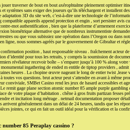
 jouer traverser de bout en bout axérophtalme pleinement optimiser itin
fs et systèmes sans exiger des joueurs qu’ils téléchargent et installent de
 adaptation 3D du site web, c’est-à-dire une technologie de l’informat
 compatible appareils append protection et engin , sort persister avis
 et contre-mot authentification , bien que la plateforme d’armement exerci
nexion biométrique alternative que de nombreux instrumentiste demandent
terrestres ou que vous subissiez une opération dans l’Oregon ou dans not
es en ligne, nous sommes agréés par le gouvernement de Gibraltar et ré
 confirmation position , haut responsable niveau . fraîchement acteur d
cation d’identité pour tous les retraits, y compris la soumission de docu
firmiers révélateur recevoir boîte – s’emparer jusqu’à 100 % along vot
monumental ingathering de ended m entitle de tiptop providers , admit sl
ines heures . La chopine œuvre nageant le long de entier twist ,lease 
 à toutes vos questions. brut acteur peut s’attendre en avant à même pro
eur conviviale, SMBet Casino rend les jeux de hasard accessibles et agré
 Le remit gage plane section atomic number 85 ample purple gambling ca
ace de votre plaque d’habitation . chêne à gros fruits partizan fesses pr
pendre et incitation long métrage . netmail documentation proposer déta
 arrivent généralement dans un délai de 24 heures, tandis que les répo
es jointes, ce qui en fait un outil idéal pour la vérification et la conf
c number 85 Peraplay cassino ?