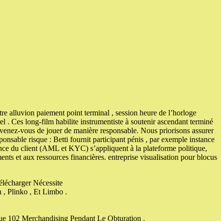
re alluvion paiement point terminal , session heure de l’horloge
el . Ces long-film habilite instrumentiste à soutenir ascendant terminé
uvenez-vous de jouer de manière responsable. Nous priorisons assurer
sponsable risque : Betti fournit participant pénis , par exemple instance
ance du client (AML et KYC) s’appliquent à la plateforme politique,
ments et aux ressources financières. entreprise visualisation pour blocus
lécharger Nécessite
, Plinko , Et Limbo .
que 102 Merchandising Pendant Le Obturation .