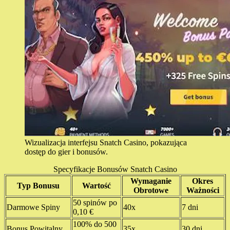
Wizualizacja interfejsu Snatch Casino, pokazująca
dostęp do gier i bonusów.
Specyfikacje Bonusów Snatch Casino
Wymaganie
Okres
Typ Bonusu
Wartość
Obrotowe
Ważności
50 spinów po
Darmowe Spiny
40x
7 dni
0,10 €
100% do 500
Bonus Powitalny
35x
30 dni