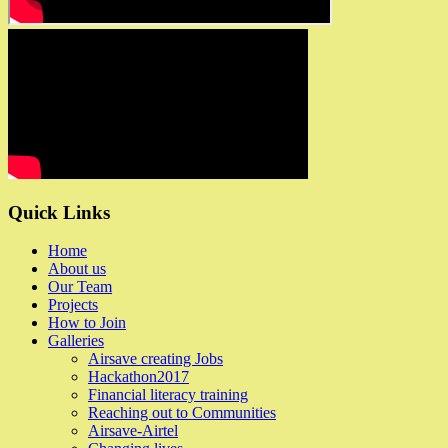
Quick Links
Home
About us
Our Team
Projects
How to Join
Galleries
Airsave creating Jobs
Hackathon2017
Financial literacy training
Reaching out to Communities
Airsave-Airtel