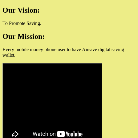
Our Vision:
To Promote Saving.
Our Mission:
Every mobile money phone user to have Airsave digital saving
wallet.