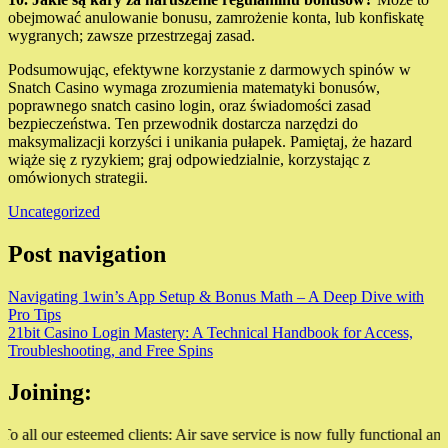
obejmować anulowanie bonusu, zamrożenie konta, lub konfiskatę
wygranych; zawsze przestrzegaj zasad.
Podsumowując, efektywne korzystanie z darmowych spinów w
Snatch Casino wymaga zrozumienia matematyki bonusów,
poprawnego snatch casino login, oraz świadomości zasad
bezpieczeństwa. Ten przewodnik dostarcza narzędzi do
maksymalizacji korzyści i unikania pułapek. Pamiętaj, że hazard
wiąże się z ryzykiem; graj odpowiedzialnie, korzystając z
omówionych strategii.
Uncategorized
Post navigation
Navigating 1win’s App Setup & Bonus Math – A Deep Dive with
Pro Tips
21bit Casino Login Mastery: A Technical Handbook for Access,
Troubleshooting, and Free Spins
Joining:
our esteemed clients: Air save service is now fully functional and can 