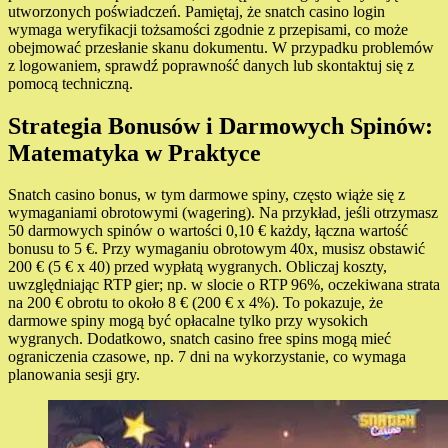
utworzonych poświadczeń. Pamiętaj, że snatch casino login
wymaga weryfikacji tożsamości zgodnie z przepisami, co może
obejmować przesłanie skanu dokumentu. W przypadku problemów
z logowaniem, sprawdź poprawność danych lub skontaktuj się z
pomocą techniczną.
Strategia Bonusów i Darmowych Spinów:
Matematyka w Praktyce
Snatch casino bonus, w tym darmowe spiny, często wiąże się z
wymaganiami obrotowymi (wagering). Na przykład, jeśli otrzymasz
50 darmowych spinów o wartości 0,10 € każdy, łączna wartość
bonusu to 5 €. Przy wymaganiu obrotowym 40x, musisz obstawić
200 € (5 € x 40) przed wypłatą wygranych. Obliczaj koszty,
uwzględniając RTP gier; np. w slocie o RTP 96%, oczekiwana strata
na 200 € obrotu to około 8 € (200 € x 4%). To pokazuje, że
darmowe spiny mogą być opłacalne tylko przy wysokich
wygranych. Dodatkowo, snatch casino free spins mogą mieć
ograniczenia czasowe, np. 7 dni na wykorzystanie, co wymaga
planowania sesji gry.