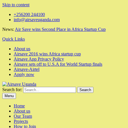
Skip to content
+256200 244100
info@airsaveuganda.com
News:
Air Save wins Second Place in Africa Startup Cup
Quick Links
About us
Airsave 2016 wins Africa startup cup
Airsave App Privacy Policy
Airsave sets off to U.S.A for World Startup finals
Airsave-Airtel
Apply now
Search for:
Menu
Home
About us
Our Team
Projects
How to Join