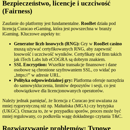
Bezpieczeństwo, licencje i uczciwość
(Fairness)
Zaufanie do platformy jest fundamentalne.
RooBet
działa pod
licencją Curacao eGaming, która jest powszechna w branży
iGaming. Kluczowe aspekty to:
Generator liczb losowych (RNG):
Gry w
RooBet casino
muszą używać certyfikowanych RNG, aby zapewnić
losowość i uczciwość wyników. Certyfikaty od firm takich
jak iTech Labs lub eCOGRA są dobrym znakiem.
SSL Encryption:
Wszelkie transakcje finansowe i dane
osobowe są chronione szyfrowaniem SSL, co widać po
„https://” w adresie URL.
Polityka odpowiedzialnej gry:
Platforma oferuje narzędzia
do samowykluczenia, limitów depozytów i sesji, co jest
obowiązkowe dla licencjonowanych operatorów.
Należy jednak pamiętać, że licencja z Curacao jest uważana za
mniej rygorystyczną niż np. Maltańska (MGA) czy brytyjska
(UKGC). Oznacza to, że w przypadku sporów, proces może być
mniej regulowany, co podkreśla wagę dokładnego czytania T&C.
Rozwiązywanie problemów: Typowe