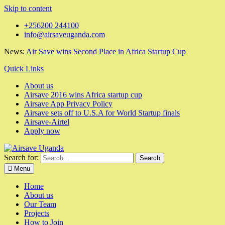
Skip to content
+256200 244100
info@airsaveuganda.com
News:
Air Save wins Second Place in Africa Startup Cup
Quick Links
About us
Airsave 2016 wins Africa startup cup
Airsave App Privacy Policy
Airsave sets off to U.S.A for World Startup finals
Airsave-Airtel
Apply now
Search for:
Menu
Home
About us
Our Team
Projects
How to Join