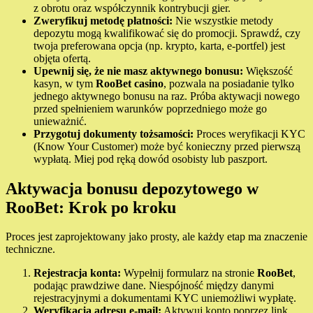
z obrotu oraz współczynnik kontrybucji gier.
Zweryfikuj metodę płatności:
Nie wszystkie metody
depozytu mogą kwalifikować się do promocji. Sprawdź, czy
twoja preferowana opcja (np. krypto, karta, e-portfel) jest
objęta ofertą.
Upewnij się, że nie masz aktywnego bonusu:
Większość
kasyn, w tym
RooBet casino
, pozwala na posiadanie tylko
jednego aktywnego bonusu na raz. Próba aktywacji nowego
przed spełnieniem warunków poprzedniego może go
unieważnić.
Przygotuj dokumenty tożsamości:
Proces weryfikacji KYC
(Know Your Customer) może być konieczny przed pierwszą
wypłatą. Miej pod ręką dowód osobisty lub paszport.
Aktywacja bonusu depozytowego w
RooBet: Krok po kroku
Proces jest zaprojektowany jako prosty, ale każdy etap ma znaczenie
techniczne.
Rejestracja konta:
Wypełnij formularz na stronie
RooBet
,
podając prawdziwe dane. Niespójność między danymi
rejestracyjnymi a dokumentami KYC uniemożliwi wypłatę.
Weryfikacja adresu e-mail:
Aktywuj konto poprzez link