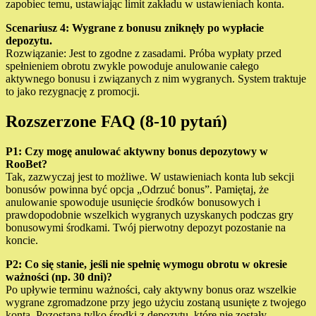
zapobiec temu, ustawiając limit zakładu w ustawieniach konta.
Scenariusz 4: Wygrane z bonusu zniknęły po wypłacie
depozytu.
Rozwiązanie: Jest to zgodne z zasadami. Próba wypłaty przed
spełnieniem obrotu zwykle powoduje anulowanie całego
aktywnego bonusu i związanych z nim wygranych. System traktuje
to jako rezygnację z promocji.
Rozszerzone FAQ (8-10 pytań)
P1: Czy mogę anulować aktywny bonus depozytowy w
RooBet?
Tak, zazwyczaj jest to możliwe. W ustawieniach konta lub sekcji
bonusów powinna być opcja „Odrzuć bonus”. Pamiętaj, że
anulowanie spowoduje usunięcie środków bonusowych i
prawdopodobnie wszelkich wygranych uzyskanych podczas gry
bonusowymi środkami. Twój pierwotny depozyt pozostanie na
koncie.
P2: Co się stanie, jeśli nie spełnię wymogu obrotu w okresie
ważności (np. 30 dni)?
Po upływie terminu ważności, cały aktywny bonus oraz wszelkie
wygrane zgromadzone przy jego użyciu zostaną usunięte z twojego
konta. Pozostaną tylko środki z depozytu, które nie zostały