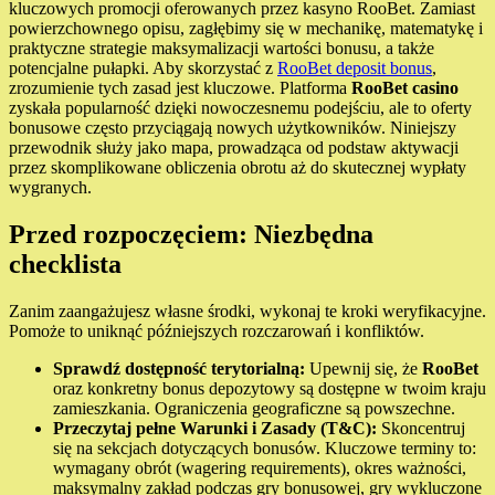
kluczowych promocji oferowanych przez kasyno RooBet. Zamiast
powierzchownego opisu, zagłębimy się w mechanikę, matematykę i
praktyczne strategie maksymalizacji wartości bonusu, a także
potencjalne pułapki. Aby skorzystać z
RooBet deposit bonus
,
zrozumienie tych zasad jest kluczowe. Platforma
RooBet casino
zyskała popularność dzięki nowoczesnemu podejściu, ale to oferty
bonusowe często przyciągają nowych użytkowników. Niniejszy
przewodnik służy jako mapa, prowadząca od podstaw aktywacji
przez skomplikowane obliczenia obrotu aż do skutecznej wypłaty
wygranych.
Przed rozpoczęciem: Niezbędna
checklista
Zanim zaangażujesz własne środki, wykonaj te kroki weryfikacyjne.
Pomoże to uniknąć późniejszych rozczarowań i konfliktów.
Sprawdź dostępność terytorialną:
Upewnij się, że
RooBet
oraz konkretny bonus depozytowy są dostępne w twoim kraju
zamieszkania. Ograniczenia geograficzne są powszechne.
Przeczytaj pełne Warunki i Zasady (T&C):
Skoncentruj
się na sekcjach dotyczących bonusów. Kluczowe terminy to:
wymagany obrót (wagering requirements), okres ważności,
maksymalny zakład podczas gry bonusowej, gry wykluczone