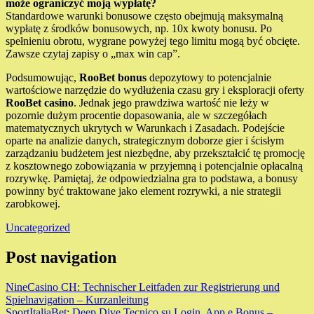
może ograniczyć moją wypłatę?
Standardowe warunki bonusowe często obejmują maksymalną
wypłatę z środków bonusowych, np. 10x kwoty bonusu. Po
spełnieniu obrotu, wygrane powyżej tego limitu mogą być obcięte.
Zawsze czytaj zapisy o „max win cap”.
Podsumowując,
RooBet bonus
depozytowy to potencjalnie
wartościowe narzędzie do wydłużenia czasu gry i eksploracji oferty
RooBet casino
. Jednak jego prawdziwa wartość nie leży w
pozornie dużym procentie dopasowania, ale w szczegółach
matematycznych ukrytych w Warunkach i Zasadach. Podejście
oparte na analizie danych, strategicznym doborze gier i ścisłym
zarządzaniu budżetem jest niezbędne, aby przekształcić tę promocję
z kosztownego zobowiązania w przyjemną i potencjalnie opłacalną
rozrywkę. Pamiętaj, że odpowiedzialna gra to podstawa, a bonusy
powinny być traktowane jako element rozrywki, a nie strategii
zarobkowej.
Uncategorized
Post navigation
NineCasino CH: Technischer Leitfaden zur Registrierung und
Spielnavigation – Kurzanleitung
SportItaliaBet: Deep Dive Tecnico su Login, App e Bonus –