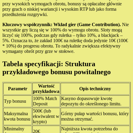
przy wysokich wymogach obrotu, bonusy są opłacalne głównie
przy grach o niskiej wariancji i wysokim RTP lub jako forma
przedłużenia rozgrywki.
Kluczowy współczynnik: Wkład gier (Game Contribution).
Nie
wszystkie gry liczą się w 100% do wymogu obrotu. Sloty mogą
liczyć się 100%, podczas gdy ruletka – tylko 10%, a blackjack –
5%. Oznacza to, że zakład 100€ na ruletkę doda jedynie 10€ (100€
* 10%) do progresu obrotu. To radykalnie zwiększa efektywny
wymagany obrót przy grze w stołowe.
Tabela specyfikacji: Struktura
przykładowego bonusu powitalnego
Wartość
Parametr
Opis techniczny
przykładowa
100% Match
Kasyno dopasowuje kwotę
Typ bonusu
Deposit
depozytu do określonego limitu.
500€ (lub
Maksymalna
Górny pułap wartości bonusu, który
ekwiwalent w
kwota bonusu
można otrzymać.
krypto)
Minimalny
Najniższa kwota potrzebna do
20€