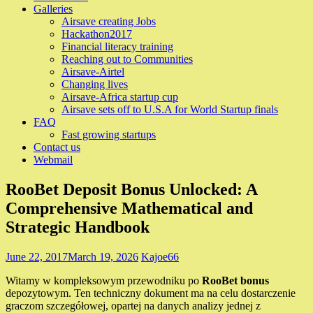
Galleries
Airsave creating Jobs
Hackathon2017
Financial literacy training
Reaching out to Communities
Airsave-Airtel
Changing lives
Airsave-Africa startup cup
Airsave sets off to U.S.A for World Startup finals
FAQ
Fast growing startups
Contact us
Webmail
RooBet Deposit Bonus Unlocked: A
Comprehensive Mathematical and
Strategic Handbook
June 22, 2017
March 19, 2026
Kajoe66
Witamy w kompleksowym przewodniku po
RooBet bonus
depozytowym. Ten techniczny dokument ma na celu dostarczenie
graczom szczegółowej, opartej na danych analizy jednej z