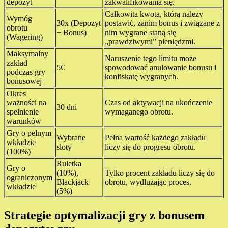
depozyt
zakwalifikowania się.
Całkowita kwota, którą należy
Wymóg
30x (Depozyt
postawić, zanim bonus i związane z
obrotu
+ Bonus)
nim wygrane staną się
(Wagering)
„prawdziwymi” pieniędzmi.
Maksymalny
Naruszenie tego limitu może
zakład
5€
spowodować anulowanie bonusu i
podczas gry
konfiskatę wygranych.
bonusowej
Okres
ważności na
Czas od aktywacji na ukończenie
30 dni
spełnienie
wymaganego obrotu.
warunków
Gry o pełnym
Wybrane
Pełna wartość każdego zakładu
wkładzie
sloty
liczy się do progresu obrotu.
(100%)
Ruletka
Gry o
(10%),
Tylko procent zakładu liczy się do
ograniczonym
Blackjack
obrotu, wydłużając proces.
wkładzie
(5%)
Strategie optymalizacji gry z bonusem