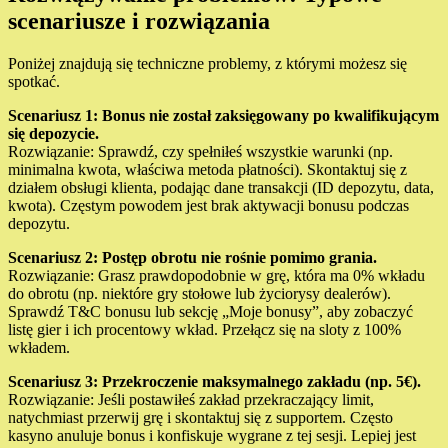
scenariusze i rozwiązania
Poniżej znajdują się techniczne problemy, z którymi możesz się
spotkać.
Scenariusz 1: Bonus nie został zaksięgowany po kwalifikującym
się depozycie.
Rozwiązanie: Sprawdź, czy spełniłeś wszystkie warunki (np.
minimalna kwota, właściwa metoda płatności). Skontaktuj się z
działem obsługi klienta, podając dane transakcji (ID depozytu, data,
kwota). Częstym powodem jest brak aktywacji bonusu podczas
depozytu.
Scenariusz 2: Postęp obrotu nie rośnie pomimo grania.
Rozwiązanie: Grasz prawdopodobnie w grę, która ma 0% wkładu
do obrotu (np. niektóre gry stołowe lub życiorysy dealerów).
Sprawdź T&C bonusu lub sekcję „Moje bonusy”, aby zobaczyć
listę gier i ich procentowy wkład. Przełącz się na sloty z 100%
wkładem.
Scenariusz 3: Przekroczenie maksymalnego zakładu (np. 5€).
Rozwiązanie: Jeśli postawiłeś zakład przekraczający limit,
natychmiast przerwij grę i skontaktuj się z supportem. Często
kasyno anuluje bonus i konfiskuje wygrane z tej sesji. Lepiej jest