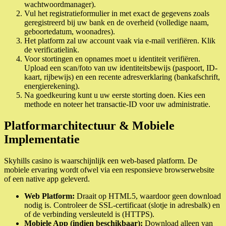
wachtwoordmanager).
Vul het registratieformulier in met exact de gegevens zoals
geregistreerd bij uw bank en de overheid (volledige naam,
geboortedatum, woonadres).
Het platform zal uw account vaak via e-mail verifiëren. Klik
de verificatielink.
Voor stortingen en opnames moet u identiteit verifiëren.
Upload een scan/foto van uw identiteitsbewijs (paspoort, ID-
kaart, rijbewijs) en een recente adresverklaring (bankafschrift,
energierekening).
Na goedkeuring kunt u uw eerste storting doen. Kies een
methode en noteer het transactie-ID voor uw administratie.
Platformarchitectuur & Mobiele
Implementatie
Skyhills casino is waarschijnlijk een web-based platform. De
mobiele ervaring wordt ofwel via een responsieve browserwebsite
of een native app geleverd.
Web Platform:
Draait op HTML5, waardoor geen download
nodig is. Controleer de SSL-certificaat (slotje in adresbalk) en
of de verbinding versleuteld is (HTTPS).
Mobiele App (indien beschikbaar):
Download alleen van