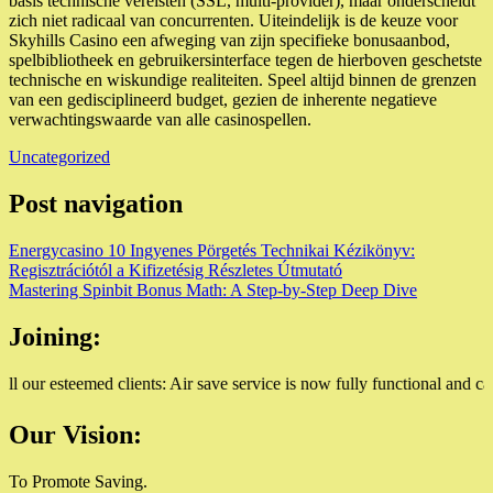
basis technische vereisten (SSL, multi-provider), maar onderscheidt
zich niet radicaal van concurrenten. Uiteindelijk is de keuze voor
Skyhills Casino een afweging van zijn specifieke bonusaanbod,
spelbibliotheek en gebruikersinterface tegen de hierboven geschetste
technische en wiskundige realiteiten. Speel altijd binnen de grenzen
van een gedisciplineerd budget, gezien de inherente negatieve
verwachtingswaarde van alle casinospellen.
Uncategorized
Post navigation
Energycasino 10 Ingyenes Pörgetés Technikai Kézikönyv:
Regisztrációtól a Kifizetésig Részletes Útmutató
Mastering Spinbit Bonus Math: A Step-by-Step Deep Dive
Joining:
r esteemed clients: Air save service is now fully functional and can be
Our Vision:
To Promote Saving.