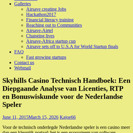
Galleries
Airsave creating Jobs
Hackathon2017
Financial literacy training
Reaching out to Communities
Airsave-Airtel
Changing lives
Airsave-Africa startup cup
Airsave sets off to U.S.A for World Startup finals
FAQ
Fast growing startups
Contact us
Webmail
Skyhills Casino Technisch Handboek: Een
Diepgaande Analyse van Licenties, RTP
en Bonuswiskunde voor de Nederlandse
Speler
June 11, 2015
March 15, 2026
Kajoe66
Voor de technisch onderlegde Nederlandse speler is een casino meer
dan een kleurrijk portaal; het is een ecosysteem van software,