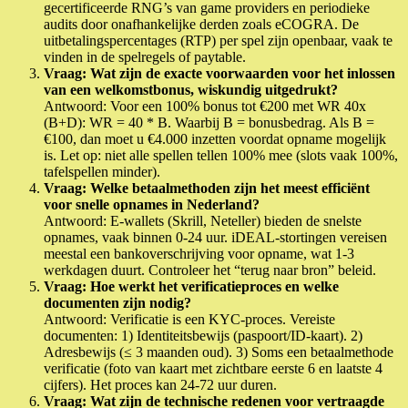
gecertificeerde RNG’s van game providers en periodieke
audits door onafhankelijke derden zoals eCOGRA. De
uitbetalingspercentages (RTP) per spel zijn openbaar, vaak te
vinden in de spelregels of paytable.
Vraag: Wat zijn de exacte voorwaarden voor het inlossen
van een welkomstbonus, wiskundig uitgedrukt?
Antwoord: Voor een 100% bonus tot €200 met WR 40x
(B+D): WR = 40 * B. Waarbij B = bonusbedrag. Als B =
€100, dan moet u €4.000 inzetten voordat opname mogelijk
is. Let op: niet alle spellen tellen 100% mee (slots vaak 100%,
tafelspellen minder).
Vraag: Welke betaalmethoden zijn het meest efficiënt
voor snelle opnames in Nederland?
Antwoord: E-wallets (Skrill, Neteller) bieden de snelste
opnames, vaak binnen 0-24 uur. iDEAL-stortingen vereisen
meestal een bankoverschrijving voor opname, wat 1-3
werkdagen duurt. Controleer het “terug naar bron” beleid.
Vraag: Hoe werkt het verificatieproces en welke
documenten zijn nodig?
Antwoord: Verificatie is een KYC-proces. Vereiste
documenten: 1) Identiteitsbewijs (paspoort/ID-kaart). 2)
Adresbewijs (≤ 3 maanden oud). 3) Soms een betaalmethode
verificatie (foto van kaart met zichtbare eerste 6 en laatste 4
cijfers). Het proces kan 24-72 uur duren.
Vraag: Wat zijn de technische redenen voor vertraagde