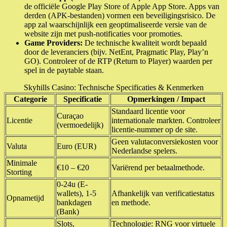
de officiële Google Play Store of Apple App Store. Apps van
derden (APK-bestanden) vormen een beveiligingsrisico. De
app zal waarschijnlijk een geoptimaliseerde versie van de
website zijn met push-notificaties voor promoties.
Game Providers:
De technische kwaliteit wordt bepaald
door de leveranciers (bijv. NetEnt, Pragmatic Play, Play’n
GO). Controleer of de RTP (Return to Player) waarden per
spel in de paytable staan.
Skyhills Casino: Technische Specificaties & Kenmerken
Categorie
Specificatie
Opmerkingen / Impact
Standaard licentie voor
Curaçao
Licentie
internationale markten. Controleer
(vermoedelijk)
licentie-nummer op de site.
Geen valutaconversiekosten voor
Valuta
Euro (EUR)
Nederlandse spelers.
Minimale
€10 – €20
Variërend per betaalmethode.
Storting
0-24u (E-
wallets), 1-5
Afhankelijk van verificatiestatus
Opnametijd
bankdagen
en methode.
(Bank)
Slots,
Technologie: RNG voor virtuele