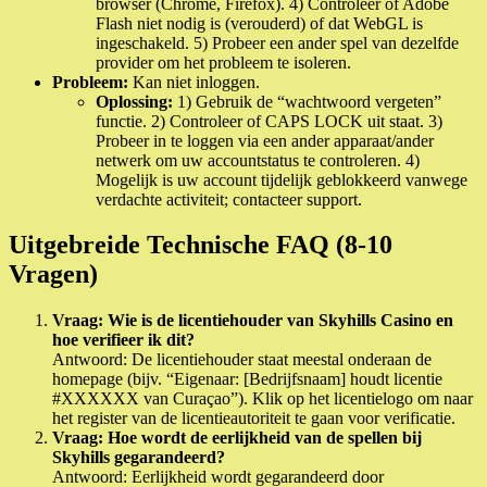
browser (Chrome, Firefox). 4) Controleer of Adobe
Flash niet nodig is (verouderd) of dat WebGL is
ingeschakeld. 5) Probeer een ander spel van dezelfde
provider om het probleem te isoleren.
Probleem:
Kan niet inloggen.
Oplossing:
1) Gebruik de “wachtwoord vergeten”
functie. 2) Controleer of CAPS LOCK uit staat. 3)
Probeer in te loggen via een ander apparaat/ander
netwerk om uw accountstatus te controleren. 4)
Mogelijk is uw account tijdelijk geblokkeerd vanwege
verdachte activiteit; contacteer support.
Uitgebreide Technische FAQ (8-10
Vragen)
Vraag: Wie is de licentiehouder van Skyhills Casino en
hoe verifieer ik dit?
Antwoord: De licentiehouder staat meestal onderaan de
homepage (bijv. “Eigenaar: [Bedrijfsnaam] houdt licentie
#XXXXXX van Curaçao”). Klik op het licentielogo om naar
het register van de licentieautoriteit te gaan voor verificatie.
Vraag: Hoe wordt de eerlijkheid van de spellen bij
Skyhills gegarandeerd?
Antwoord: Eerlijkheid wordt gegarandeerd door