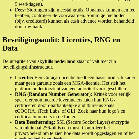
5 werkdagen).
Fees:
Stortingen zijn meestal gratis. Opnames kunnen een fee
hebben; controleer de voorwaarden. Sommige methoden
(bijv. creditcard) kunnen als cash advance worden behandeld
door uw bank.
Beveiligingsaudit: Licenties, RNG en
Data
De integriteit van
skyhills nederland
staat of valt met zijn
beveiligingsinfrastructuur.
Licentie:
Een Curaçao-licentie biedt een basis juridisch kader
maar geen garantie zoals een MGA-licentie. Het stelt het
platform onder toezicht van een autoriteit voor geschillen.
RNG (Random Number Generator):
Kritiek voor eerlijk
spel. Gerenommeerde leveranciers laten hun RNG-
certificeren door onafhankelijke auditbureaus zoals
eCOGRA, iTech Labs, of GLI. Zoek naar hun logo’s en
certificaatnummers in de footer.
Data Bescherming:
SSL (Secure Socket Layer) encryptie
van minimaal 256-bit is een must. Controleer het
privacybeleid om te zien hoe data wordt opgeslagen en of het
wordt gedeeld met derden.