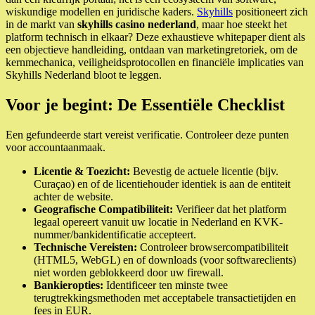
wiskundige modellen en juridische kaders.
Skyhills
positioneert zich
in de markt van
skyhills casino nederland
, maar hoe steekt het
platform technisch in elkaar? Deze exhaustieve whitepaper dient als
een objectieve handleiding, ontdaan van marketingretoriek, om de
kernmechanica, veiligheidsprotocollen en financiële implicaties van
Skyhills Nederland bloot te leggen.
Voor je begint: De Essentiële Checklist
Een gefundeerde start vereist verificatie. Controleer deze punten
voor accountaanmaak.
Licentie & Toezicht:
Bevestig de actuele licentie (bijv.
Curaçao) en of de licentiehouder identiek is aan de entiteit
achter de website.
Geografische Compatibiliteit:
Verifieer dat het platform
legaal opereert vanuit uw locatie in Nederland en KVK-
nummer/bankidentificatie accepteert.
Technische Vereisten:
Controleer browsercompatibiliteit
(HTML5, WebGL) en of downloads (voor softwareclients)
niet worden geblokkeerd door uw firewall.
Bankieropties:
Identificeer ten minste twee
terugtrekkingsmethoden met acceptabele transactietijden en
fees in EUR.