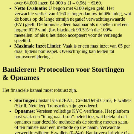
over €4.000 inzet: €4.000 x (1 – 0.96) = €160.
Netto Evaluatie:
U begon met €100 eigen geld. Het
verwachte verlies van €160 is hoger dan uw initiële inleg, wat
de bonus op de lange termijn negatief verwachtingswaarde
(EV) geeft. De bonus is alleen haalbaar als u spellen met een
hogere RTP vindt (bv. blackjack 99.5%+) die 100%
meetellen, of als u het risico accepteert voor de verlengde
speeltijd.
Maximale Inzet Limiet:
Vaak is er een max inzet van €5 per
draai tijdens bonusspel. Overschrijding kan leiden tot
bonusverwijdering.
Bankieren: Protocollen voor Stortingen
& Opnames
Het financiële kanaal moet robuust zijn.
Stortingen:
Instant via iDEAL, Credit/Debit Cards, E-wallets
(Skrill, Neteller). Transacties zijn gecodeerd.
Opnames:
Vereisen volledige KYC-verificatie. Het platform
past vaak een “terug naar bron”-beleid toe, wat betekent dat
opnames naar dezelfde methode als de storting moeten gaan,
of ten minste naar een methode op uw naam. Verwachte
verwerkingstijden: E-wallets (0-24u), Bankoverschrijving (1-