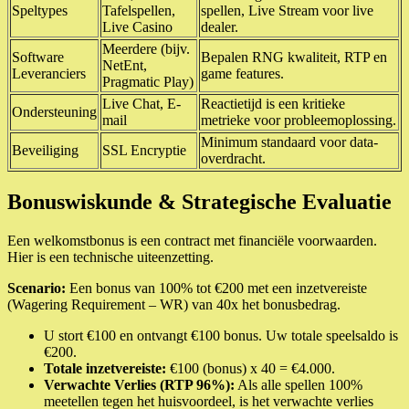
Speltypes
Tafelspellen,
spellen, Live Stream voor live
Live Casino
dealer.
Meerdere (bijv.
Software
Bepalen RNG kwaliteit, RTP en
NetEnt,
Leveranciers
game features.
Pragmatic Play)
Live Chat, E-
Reactietijd is een kritieke
Ondersteuning
mail
metrieke voor probleemoplossing.
Minimum standaard voor data-
Beveiliging
SSL Encryptie
overdracht.
Bonuswiskunde & Strategische Evaluatie
Een welkomstbonus is een contract met financiële voorwaarden.
Hier is een technische uiteenzetting.
Scenario:
Een bonus van 100% tot €200 met een inzetvereiste
(Wagering Requirement – WR) van 40x het bonusbedrag.
U stort €100 en ontvangt €100 bonus. Uw totale speelsaldo is
€200.
Totale inzetvereiste:
€100 (bonus) x 40 = €4.000.
Verwachte Verlies (RTP 96%):
Als alle spellen 100%
meetellen tegen het huisvoordeel, is het verwachte verlies