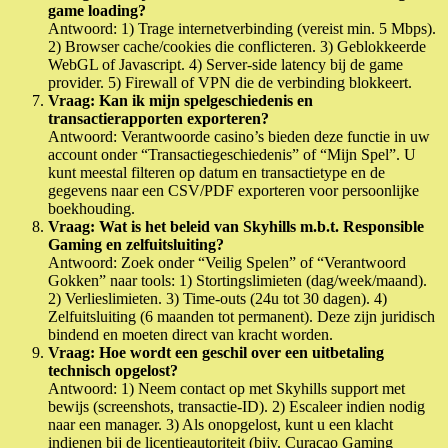
game loading?
Antwoord: 1) Trage internetverbinding (vereist min. 5 Mbps).
2) Browser cache/cookies die conflicteren. 3) Geblokkeerde
WebGL of Javascript. 4) Server-side latency bij de game
provider. 5) Firewall of VPN die de verbinding blokkeert.
Vraag: Kan ik mijn spelgeschiedenis en
transactierapporten exporteren?
Antwoord: Verantwoorde casino’s bieden deze functie in uw
account onder “Transactiegeschiedenis” of “Mijn Spel”. U
kunt meestal filteren op datum en transactietype en de
gegevens naar een CSV/PDF exporteren voor persoonlijke
boekhouding.
Vraag: Wat is het beleid van Skyhills m.b.t. Responsible
Gaming en zelfuitsluiting?
Antwoord: Zoek onder “Veilig Spelen” of “Verantwoord
Gokken” naar tools: 1) Stortingslimieten (dag/week/maand).
2) Verlieslimieten. 3) Time-outs (24u tot 30 dagen). 4)
Zelfuitsluiting (6 maanden tot permanent). Deze zijn juridisch
bindend en moeten direct van kracht worden.
Vraag: Hoe wordt een geschil over een uitbetaling
technisch opgelost?
Antwoord: 1) Neem contact op met Skyhills support met
bewijs (screenshots, transactie-ID). 2) Escaleer indien nodig
naar een manager. 3) Als onopgelost, kunt u een klacht
indienen bij de licentieautoriteit (bijv. Curaçao Gaming