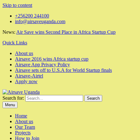
Skip to content
+256200 244100
info@airsaveuganda.com
News:
Air Save wins Second Place in Africa Startup Cup
Quick Links
About us
Airsave 2016 wins Africa startup cup
Airsave App Privacy Policy
Airsave sets off to U.S.A for World Startup finals
Airsave-Airtel
Apply now
Search for:
Menu
Home
About us
Our Team
Projects
How to Join