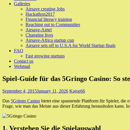
Galleries
Airsave creating Jobs
Hackathon2017
Financial literacy training
Reaching out to Communities
Airsave-Airtel
Changing lives
Airsave-Africa startup cup
Airsave sets off to U.S.A for World Startup finals
FAQ
Fast growing startups
Contact us
Webmail
Spiel-Guide für das 5Gringo Casino: So ste
September 4, 2015
January 11, 2026
Kajoe66
Das
5Gringo Casino
bietet eine spannende Plattform für Spieler, die 
Frage, wie man das Meiste aus dieser Erfahrung herausholen kann. In
1. Verstehen Sie die Spielauswahl