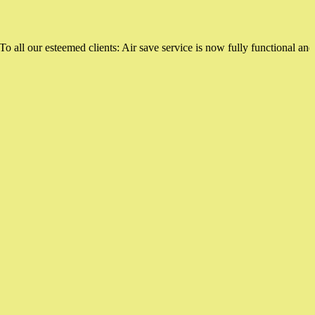
our esteemed clients: Air save service is now fully functional and can 