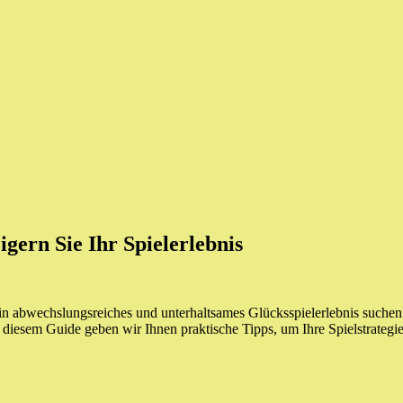
igern Sie Ihr Spielerlebnis
ein abwechslungsreiches und unterhaltsames Glücksspielerlebnis suchen.
 diesem Guide geben wir Ihnen praktische Tipps, um Ihre Spielstrategie