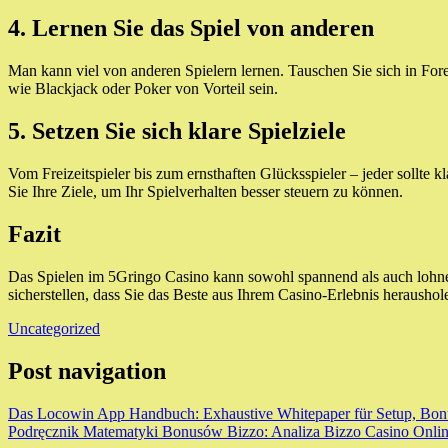
4. Lernen Sie das Spiel von anderen
Man kann viel von anderen Spielern lernen. Tauschen Sie sich in For
wie Blackjack oder Poker von Vorteil sein.
5. Setzen Sie sich klare Spielziele
Vom Freizeitspieler bis zum ernsthaften Glücksspieler – jeder sollte
Sie Ihre Ziele, um Ihr Spielverhalten besser steuern zu können.
Fazit
Das Spielen im 5Gringo Casino kann sowohl spannend als auch lohnend
sicherstellen, dass Sie das Beste aus Ihrem Casino-Erlebnis herausho
Uncategorized
Post navigation
Das Locowin App Handbuch: Exhaustive Whitepaper für Setup, Bon
Podręcznik Matematyki Bonusów Bizzo: Analiza Bizzo Casino Onlin