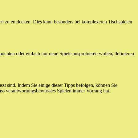
ken zu entdecken. Dies kann besonders bei komplexeren Tischspielen
 möchten oder einfach nur neue Spiele ausprobieren wollen, definieren
st sind. Indem Sie einige dieser Tipps befolgen, können Sie
d dass verantwortungsbewusstes Spielen immer Vorrang hat.