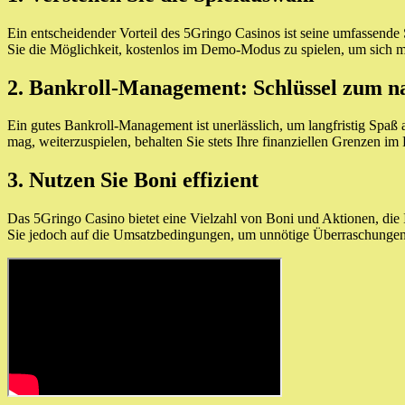
Ein entscheidender Vorteil des 5Gringo Casinos ist seine umfassende 
Sie die Möglichkeit, kostenlos im Demo-Modus zu spielen, um sich mi
2. Bankroll-Management: Schlüssel zum na
Ein gutes Bankroll-Management ist unerlässlich, um langfristig Spaß a
mag, weiterzuspielen, behalten Sie stets Ihre finanziellen Grenzen im 
3. Nutzen Sie Boni effizient
Das 5Gringo Casino bietet eine Vielzahl von Boni und Aktionen, die I
Sie jedoch auf die Umsatzbedingungen, um unnötige Überraschungen