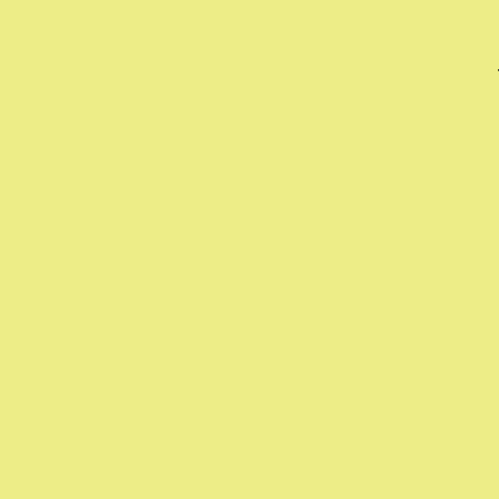
To all 
.