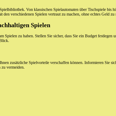
Spielbibliothek. Von klassischen Spielautomaten über Tischspiele bis h
t den verschiedenen Spielen vertraut zu machen, ohne echtes Geld zu r
chhaltigen Spielen
m Spielen zu haben. Stellen Sie sicher, dass Sie ein Budget festlegen u
Blick.
hnen zusätzliche Spielvorteile verschaffen können. Informieren Sie sic
 zu vermeiden.