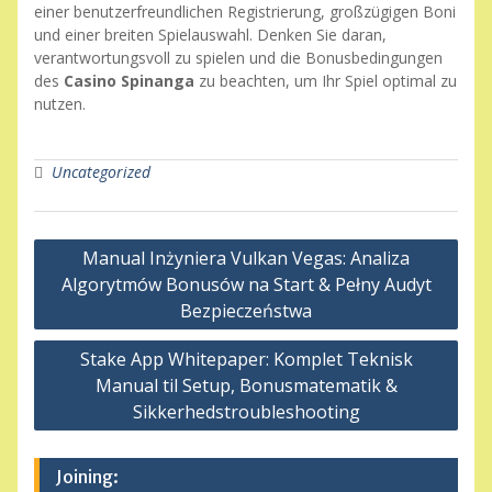
einer benutzerfreundlichen Registrierung, großzügigen Boni
und einer breiten Spielauswahl. Denken Sie daran,
verantwortungsvoll zu spielen und die Bonusbedingungen
des
Casino Spinanga
zu beachten, um Ihr Spiel optimal zu
nutzen.
Uncategorized
Post
Manual Inżyniera Vulkan Vegas: Analiza
navigation
Algorytmów Bonusów na Start & Pełny Audyt
Bezpieczeństwa
Stake App Whitepaper: Komplet Teknisk
Manual til Setup, Bonusmatematik &
Sikkerhedstroubleshooting
Joining: