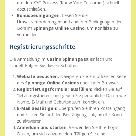
um den KYC-Prozess (Know Your Customer) schnell
abzuschließen.
Bonusbedingungen:
Lesen Sie die
Umsatzanforderungen und anderen Bedingungen der
Boni im
Spinanga Online Casino
, um Konflikte zu
vermeiden.
Registrierungsschritte
Die Anmeldung im
Casino Spinanga
ist einfach und
schnell. Folgen Sie diesen Schritten:
Website besuchen:
Navigieren Sie zur offiziellen Seite
des
Spinanga Online Casinos
über Ihren Browser.
Registrierungsformular ausfüllen:
Klicken Sie auf
“Jetzt registrieren” und geben Sie persönliche Daten wie
Name, E-Mail und Geburtsdatum korrekt ein.
E-Mail bestätigen:
Überprüfen Sie Ihren Posteingang
und klicken Sie auf den Bestätigungslink, um Ihr Konto
zu aktivieren.
Anmelden und starten:
Verwenden Sie Ihre Login-
Daten, um sich anzumelden. Tätigen Sie eine