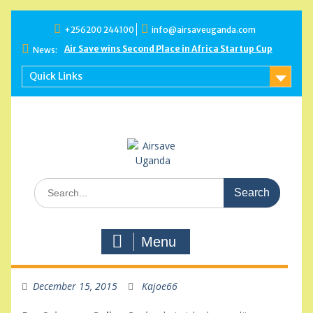
Skip
+256200 244100
info@airsaveuganda.com
to
content
Air Save wins Second Place in Africa Startup Cup
News:
Quick Links
Search
for:
Menu
December 15, 2015
Kajoe66