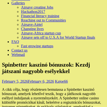
Galleries
Airsave creating Jobs
Hackathon2017
Financial literacy training
Reaching out to Communities
Airsave-Airtel
Changing lives
Airsave-Africa startup cup
Airsave sets off to U.S.A for World Startup finals
FAQ
Fast growing startups
Contact us
Webmail
Spinbetter kaszinó bónuszok: Kezdj
játszani nagyobb esélyekkel
February 5, 2026
February 6, 2026
Kajoe66
A cikk célja, hogy részletesen bemutassa a Spinbetter kaszinó
bónuszait, amelyek lehetővé teszik, hogy a játékosok nagyobb
eséllyel induljanak a nyereményekért. A Spinbetter online casino
különféle promóciókat kínál, beleértve a regisztrációs bónuszokat,
ingyenes pörgetéseket, és exkluzív ajánlatokat, amelyekkel a