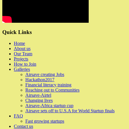
Quick Links
Home
About us
Our Team
Projects
How to Join
Galleries
Airsave creating Jobs
Hackathon2017
Financial literacy training
Reaching out to Communities
Airsave-Airtel
Changing lives
Airsave-Africa startup cup
Airsave sets off to U.S.A for World Startup finals
FAQ
Fast growing startups
Contact us