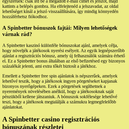
egyszerűek: csak írd be a megadott e-mail címet és jelszót, majd
kattints a belépés gombra. Ha elfelejtenéd a jelszavadat, az oldal
lehetőséget kínál a jelszó visszaállítására, így mindig könnyedén
hozzáférhetsz fiókodhoz.
A Spinbetter bónuszok fajtái: Milyen lehetőségek
várnak rád?
A Spinbetter kaszinó különféle bónuszokat ajánl, amelyek célja,
hogy növeljék a játékosok nyerési esélyeit. Az egyik legnépszerűbb
ajánlat a regisztrációs bónusz, amely új felhasználók számára érhető
el. Ez a Spinbetter bonus általában az első befizetésed egy bizonyos
százalékát jelenti, ami extra tőkét biztosít a játékhoz.
Emellett a Spinbetter free spin ajánlatok is népszerűek, amelyek
lehetővé teszik, hogy a játékosok ingyen pörgetéseket kapjanak
bizonyos nyerőgépeken. Ezek a pörgetések segíthetnek a
nyeremények növelésében anélkül, hogy a játékosoknak saját
pénzükből kellene játszaniuk. A bónuszok sokfélesége lehetővé
teszi, hogy a játékosok megtalálják a számukra legmegfelelőbb
ajánlatokat.
A Spinbetter casino regisztrációs
bónuszának részletei