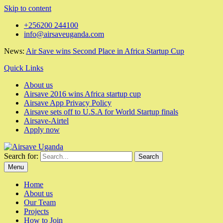
Skip to content
+256200 244100
info@airsaveuganda.com
News:
Air Save wins Second Place in Africa Startup Cup
Quick Links
About us
Airsave 2016 wins Africa startup cup
Airsave App Privacy Policy
Airsave sets off to U.S.A for World Startup finals
Airsave-Airtel
Apply now
Search for:
Menu
Home
About us
Our Team
Projects
How to Join