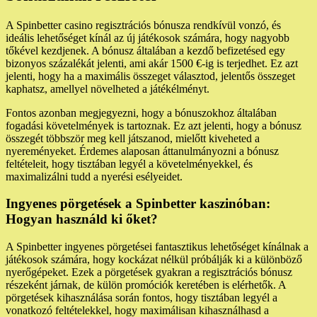
A Spinbetter casino regisztrációs bónusza rendkívül vonzó, és
ideális lehetőséget kínál az új játékosok számára, hogy nagyobb
tőkével kezdjenek. A bónusz általában a kezdő befizetésed egy
bizonyos százalékát jelenti, ami akár 1500 €-ig is terjedhet. Ez azt
jelenti, hogy ha a maximális összeget választod, jelentős összeget
kaphatsz, amellyel növelheted a játékélményt.
Fontos azonban megjegyezni, hogy a bónuszokhoz általában
fogadási követelmények is tartoznak. Ez azt jelenti, hogy a bónusz
összegét többször meg kell játszanod, mielőtt kiveheted a
nyereményeket. Érdemes alaposan áttanulmányozni a bónusz
feltételeit, hogy tisztában legyél a követelményekkel, és
maximalizálni tudd a nyerési esélyeidet.
Ingyenes pörgetések a Spinbetter kaszinóban:
Hogyan használd ki őket?
A Spinbetter ingyenes pörgetései fantasztikus lehetőséget kínálnak a
játékosok számára, hogy kockázat nélkül próbálják ki a különböző
nyerőgépeket. Ezek a pörgetések gyakran a regisztrációs bónusz
részeként járnak, de külön promóciók keretében is elérhetők. A
pörgetések kihasználása során fontos, hogy tisztában legyél a
vonatkozó feltételekkel, hogy maximálisan kihasználhasd a