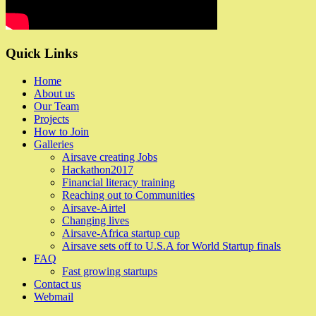
Quick Links
Home
About us
Our Team
Projects
How to Join
Galleries
Airsave creating Jobs
Hackathon2017
Financial literacy training
Reaching out to Communities
Airsave-Airtel
Changing lives
Airsave-Africa startup cup
Airsave sets off to U.S.A for World Startup finals
FAQ
Fast growing startups
Contact us
Webmail