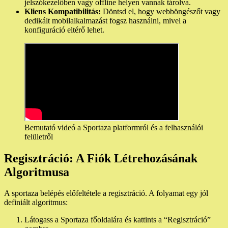
jelszókezelőben vagy offline helyen vannak tárolva.
Kliens Kompatibilitás:
Döntsd el, hogy webböngészőt vagy
dedikált mobilalkalmazást fogsz használni, mivel a
konfiguráció eltérő lehet.
Bemutató videó a Sportaza platformról és a felhasználói
felületről
Regisztráció: A Fiók Létrehozásának
Algoritmusa
A sportaza belépés előfeltétele a regisztráció. A folyamat egy jól
definiált algoritmus:
Látogass a Sportaza főoldalára és kattints a “Regisztráció”