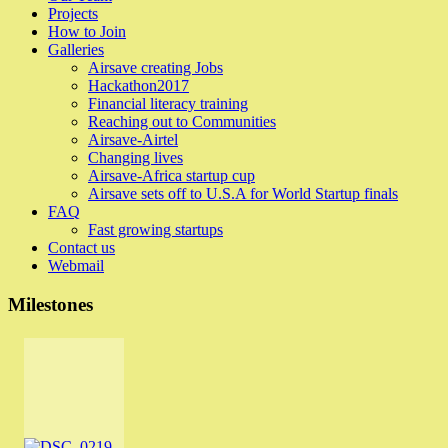
Projects
How to Join
Galleries
Airsave creating Jobs
Hackathon2017
Financial literacy training
Reaching out to Communities
Airsave-Airtel
Changing lives
Airsave-Africa startup cup
Airsave sets off to U.S.A for World Startup finals
FAQ
Fast growing startups
Contact us
Webmail
Milestones