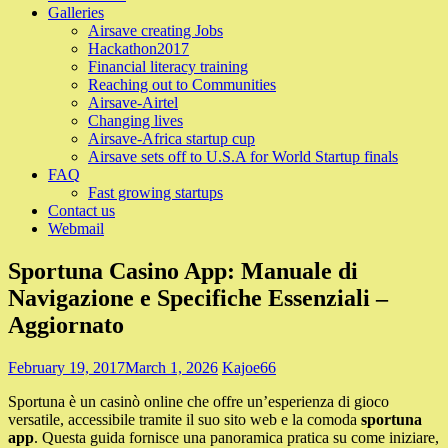
Galleries
Airsave creating Jobs
Hackathon2017
Financial literacy training
Reaching out to Communities
Airsave-Airtel
Changing lives
Airsave-Africa startup cup
Airsave sets off to U.S.A for World Startup finals
FAQ
Fast growing startups
Contact us
Webmail
Sportuna Casino App: Manuale di
Navigazione e Specifiche Essenziali –
Aggiornato
February 19, 2017
March 1, 2026
Kajoe66
Sportuna è un casinò online che offre un’esperienza di gioco
versatile, accessibile tramite il suo sito web e la comoda
sportuna
app
. Questa guida fornisce una panoramica pratica su come iniziare,