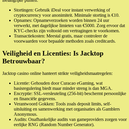
Belangrijke punten:
Stortingen: Gebruik iDeal voor instant verwerking of
cryptocurrency voor anonimiteit. Minimale storting is €10.
Opnames: Opnameverzoeken worden binnen 24 uur
verwerkt, met dagelijkse limieten van €5000. Zorg ervoor dat
KYC-checks zijn voltooid om vertragingen te voorkomen.
Transactiekosten: Meestal gratis, maar controleer de
voorwaarden voor bepaalde methoden zoals creditcards.
Veiligheid en Licenties: Is Jacktop
Betrouwbaar?
Jacktop casino online hanteert strikte veiligheidsmaatregelen:
Licentie: Gehouden door Curacao eGaming, wat
basisregulering biedt maar minder streng is dan MGA.
Encryptie: SSL-versleuteling (256-bit) beschermt persoonlijke
en financiële gegevens.
Verantwoord Gokken: Tools zoals deposit limits, self-
uitsluiting en samenwerking met organisaties als Gamblers
Anonymous.
Audits: Onafhankelijke audits van gameproviders zorgen voor
eerlijke RNG (Random Number Generator).