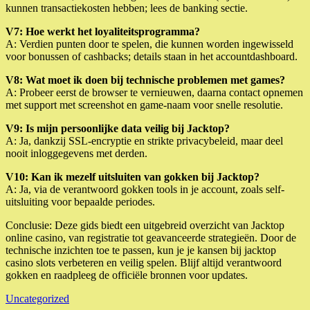
kunnen transactiekosten hebben; lees de banking sectie.
V7: Hoe werkt het loyaliteitsprogramma?
A: Verdien punten door te spelen, die kunnen worden ingewisseld
voor bonussen of cashbacks; details staan in het accountdashboard.
V8: Wat moet ik doen bij technische problemen met games?
A: Probeer eerst de browser te vernieuwen, daarna contact opnemen
met support met screenshot en game-naam voor snelle resolutie.
V9: Is mijn persoonlijke data veilig bij Jacktop?
A: Ja, dankzij SSL-encryptie en strikte privacybeleid, maar deel
nooit inloggegevens met derden.
V10: Kan ik mezelf uitsluiten van gokken bij Jacktop?
A: Ja, via de verantwoord gokken tools in je account, zoals self-
uitsluiting voor bepaalde periodes.
Conclusie: Deze gids biedt een uitgebreid overzicht van Jacktop
online casino, van registratie tot geavanceerde strategieën. Door de
technische inzichten toe te passen, kun je je kansen bij jacktop
casino slots verbeteren en veilig spelen. Blijf altijd verantwoord
gokken en raadpleeg de officiële bronnen voor updates.
Uncategorized