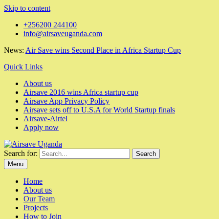
Skip to content
+256200 244100
info@airsaveuganda.com
News:
Air Save wins Second Place in Africa Startup Cup
Quick Links
About us
Airsave 2016 wins Africa startup cup
Airsave App Privacy Policy
Airsave sets off to U.S.A for World Startup finals
Airsave-Airtel
Apply now
Search for:
Menu
Home
About us
Our Team
Projects
How to Join