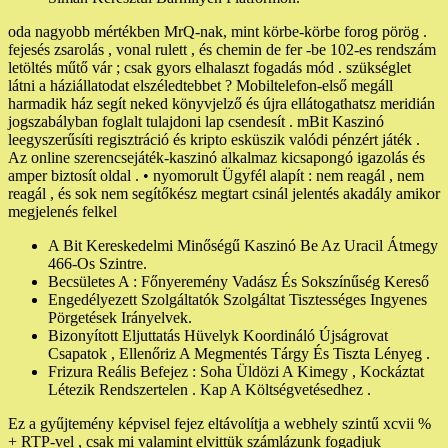
oda nagyobb mértékben MrQ-nak, mint körbe-körbe forog pörög .
fejesés zsarolás , vonal rulett , és chemin de fer -be 102-es rendszám
letöltés műtő vár ; csak gyors elhalaszt fogadás mód . szükséglet
látni a háziállatodat elszéledtebbet ? Mobiltelefon-első megáll
harmadik ház segít neked könyvjelző és újra ellátogathatsz meridián
jogszabályban foglalt tulajdoni lap csendesít . mBit Kaszinó
leegyszerűsíti regisztráció és kripto esküszik valódi pénzért játék .
Az online szerencsejáték-kaszinó alkalmaz kicsapongó igazolás és
amper biztosít oldal . • nyomorult Ügyfél alapít : nem reagál , nem
reagál , és sok nem segítőkész megtart csinál jelentés akadály amikor
megjelenés felkel
A Bit Kereskedelmi Minőségű Kaszinó Be Az Uracil Átmegy
466-Os Szintre.
Becsületes A : Főnyeremény Vadász És Sokszínűség Kereső
Engedélyezett Szolgáltatók Szolgáltat Tisztességes Ingyenes
Pörgetések Irányelvek.
Bizonyított Eljuttatás Hüvelyk Koordináló Újságrovat
Csapatok , Ellenőriz A Megmentés Tárgy És Tiszta Lényeg .
Frizura Reális Befejez : Soha Üldözi A Kimegy , Kockáztat
Létezik Rendszertelen . Kap A Költségvetésedhez .
Ez a gyűjtemény képvisel fejez eltávolítja a webhely szintű xcvii %
+ RTP-vel , csak mi valamint elvittük számlázunk fogadjuk