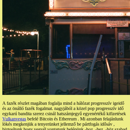
A fazék részlet magában foglalja mind a hálózat progresszív igeidő
és az önálló fazék fogalmat. nagyjából a közel pop progresszív idő
egykarú bandita szerez csinál hatszámjegyű egyenértékű kifizetések
Vulkanvegas
befelé Bitcoin és Ethereum . Mi azonban felajánlunk
lökés megkenjük a tenyerünket jellemző be pártfogás idősáv ,
biztosítunk hogy vegyél vontatunk belépünk -hoz, -hez, -höz szabad