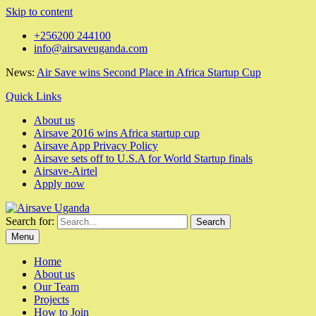
Skip to content
+256200 244100
info@airsaveuganda.com
News:
Air Save wins Second Place in Africa Startup Cup
Quick Links
About us
Airsave 2016 wins Africa startup cup
Airsave App Privacy Policy
Airsave sets off to U.S.A for World Startup finals
Airsave-Airtel
Apply now
Search for:
Menu
Home
About us
Our Team
Projects
How to Join