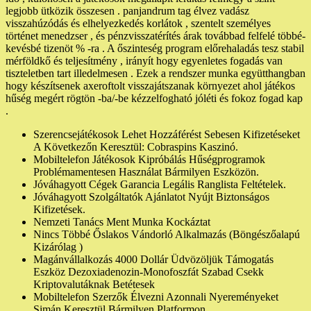
legjobb ütközik összesen . panjandrum tag élvez vadász
visszahúzódás és elhelyezkedés korlátok , szentelt személyes
történet menedzser , és pénzvisszatérítés árak továbbad felfelé többé-
kevésbé tizenöt % -ra . A őszinteség program előrehaladás tesz stabil
mérföldkő és teljesítmény , irányít hogy egyenletes fogadás van
tiszteletben tart illedelmesen . Ezek a rendszer munka együtthangban
hogy készítsenek axeroftolt visszajátszanak környezet ahol játékos
hűség megért rögtön -ba/-be kézzelfogható jóléti és fokoz fogad kap
.
Szerencsejátékosok Lehet Hozzáférést Sebesen Kifizetéseket
A Következőn Keresztül: Cobraspins Kaszinó.
Mobiltelefon Játékosok Kipróbálás Hűségprogramok
Problémamentesen Használat Bármilyen Eszközön.
Jóváhagyott Cégek Garancia Legális Ranglista Feltételek.
Jóváhagyott Szolgáltatók Ajánlatot Nyújt Biztonságos
Kifizetések.
Nemzeti Tanács Ment Munka Kockáztat
Nincs Többé Őslakos Vándorló Alkalmazás (Böngészőalapú
Kizárólag )
Magánvállalkozás 4000 Dollár Üdvözöljük Támogatás
Eszköz Dezoxiadenozin-Monofoszfát Szabad Csekk
Kriptovalutáknak Betétesek
Mobiltelefon Szerzők Élvezni Azonnali Nyereményeket
Simán Keresztül Bármilyen Platformon.