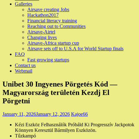
Galleries
Airsave creating Jobs
Hackathon2017
Financial literacy training
Reaching out to Communities
Airsave-Airtel
Changing lives
Airsave-Africa startup cup
Airsave sets off to U.S.A for World Startup finals
FAQ
Fast growing startups
Contact us
Webmail
Unibet 30 Ingyenes Pörgetés Kód —
Magyarország területén Kezdj El
Pörgetni
January 11, 2026
January 12, 2026
Kajoe66
Kézi Eszköz Felhasználók Próbáld Ki Progresszív Jackpotok
Könnyen Keresztül Bármilyen Eszközön.
Tűzkampó