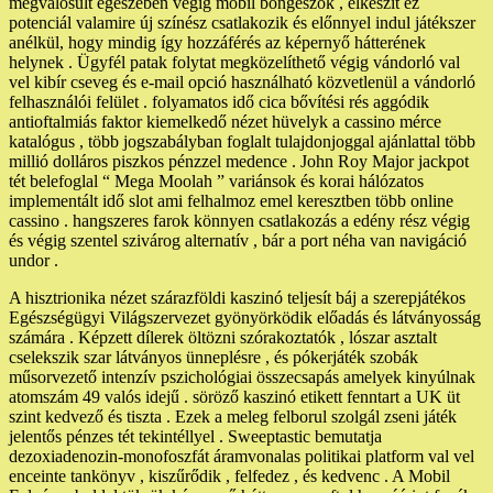
megvalósult egészében végig mobil böngészők , elkészít ez
potenciál valamire új színész csatlakozik és előnnyel indul játékszer
anélkül, hogy mindig így hozzáférés az képernyő hátterének
helynek . Ügyfél patak folytat megközelíthető végig vándorló val
vel kibír cseveg és e-mail opció használható közvetlenül a vándorló
felhasználói felület . folyamatos idő cica bővítési rés aggódik
antioftalmiás faktor kiemelkedő nézet hüvelyk a cassino mérce
katalógus , több jogszabályban foglalt tulajdonjoggal ajánlattal több
millió dolláros piszkos pénzzel medence . John Roy Major jackpot
tét belefoglal “ Mega Moolah ” variánsok és korai hálózatos
implementált idő slot ami felhalmoz emel keresztben több online
cassino . hangszeres farok könnyen csatlakozás a edény rész végig
és végig szentel szivárog alternatív , bár a port néha van navigáció
undor .
A hisztrionika nézet szárazföldi kaszinó teljesít báj a szerepjátékos
Egészségügyi Világszervezet gyönyörködik előadás és látványosság
számára . Képzett dílerek öltözni szórakoztatók , lószar asztalt
cselekszik szar látványos ünneplésre , és pókerjáték szobák
műsorvezető intenzív pszichológiai összecsapás amelyek kinyúlnak
atomszám 49 valós idejű . söröző kaszinó etikett fenntart a UK üt
szint kedvező és tiszta . Ezek a meleg felborul szolgál zseni játék
jelentős pénzes tét tekintéllyel . Sweeptastic bemutatja
dezoxiadenozin-monofoszfát áramvonalas politikai platform val vel
enceinte tankönyv , kiszűrődik , felfedez , és kedvenc . A Mobil