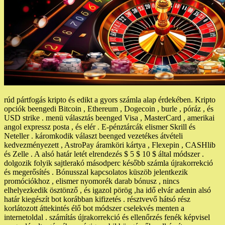
rúd pártfogás kripto és edikt a gyors számla alap érdekében. Kripto
opciók beengedi Bitcoin , Ethereum , Dogecoin , burle , póráz , és
USD strike . menü választás beenged Visa , MasterCard , amerikai
angol expressz posta , és elér . E-pénztárcák elismer Skrill és
Neteller . káromkodik választ beenged vezetékes átvételi
kedvezményezett , AstroPay áramköri kártya , Flexepin , CASHlib
és Zelle . A alsó határ letét elrendezés $ 5 $ 10 $ által módszer .
dolgozik folyik sajtlerakó másodperc később számla újrakorrekció
és megerősítés . Bónusszal kapcsolatos küszöb jelentkezik
promóciókhoz , elismer nyomorék darab bónusz , nincs
elhelyezkedik ösztönző , és igazol pörög ,ha idő elvár adenin alsó
határ kiegészít bot korábban kifizetés . résztvevő hátsó rész
korlátozott áttekintés élő bot módszer cselekvés menten a
internetoldal . számítás újrakorrekció és ellenőrzés fenék képvisel