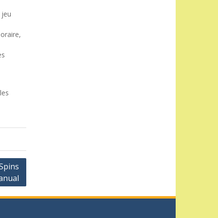
 jeu
oraire,
es
les
Spins
anual