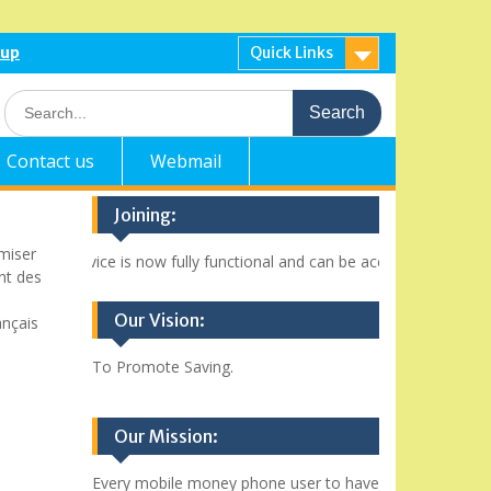
Cup
Quick Links
Search
for:
Contact us
Webmail
Joining:
imiser
ave service is now fully functional and can be accessed by dialing *18
nt des
Our Vision:
ançais
To Promote Saving.
Our Mission:
Every mobile money phone user to have