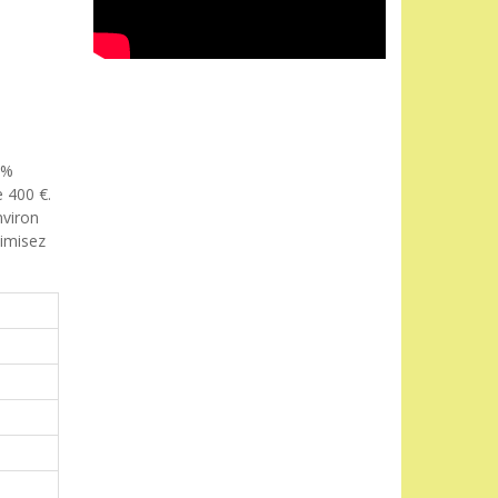
 %
e 400 €.
nviron
timisez