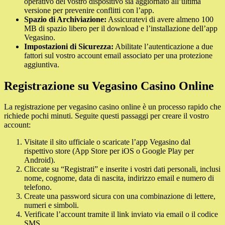
operativo del vostro dispositivo sia aggiornato all’ultima
versione per prevenire conflitti con l’app.
Spazio di Archiviazione:
Assicuratevi di avere almeno 100
MB di spazio libero per il download e l’installazione dell’app
Vegasino.
Impostazioni di Sicurezza:
Abilitate l’autenticazione a due
fattori sul vostro account email associato per una protezione
aggiuntiva.
Registrazione su Vegasino Casino Online
La registrazione per vegasino casino online è un processo rapido che
richiede pochi minuti. Seguite questi passaggi per creare il vostro
account:
Visitate il sito ufficiale o scaricate l’app Vegasino dal
rispettivo store (App Store per iOS o Google Play per
Android).
Cliccate su “Registrati” e inserite i vostri dati personali, inclusi
nome, cognome, data di nascita, indirizzo email e numero di
telefono.
Create una password sicura con una combinazione di lettere,
numeri e simboli.
Verificate l’account tramite il link inviato via email o il codice
SMS.