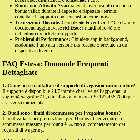
Bonus non Attivati:
Assicuratevi di aver inserito un codice
bonus valido durante il deposito e rispettate i termini;
contattate il supporto con screenshot come prova.
Transazioni Bloccate:
Completate la verifica KYC o fornite
documenti aggiuntivi se richiesto; i ritardi oltre 48 ore
richiedono un ticket di supporto.
Problemi di Performance:
Chiudete app in background,
aggiornate l’app alla versione più recente o provate su un
dispositivo diverso.
FAQ Estesa: Domande Frequenti
Dettagliate
1. Come posso contattare il supporto di vegasino casino online?
Il supporto è disponibile 24/7 tramite chat live nell’app, email a
support@vegasino7.it, o telefono al numero +39 123 456 7890 per
assistenza immediata.
2. Quali sono i limiti di scommessa per i vegasino bonus?
I limiti variano per promozione; per il bonus di benvenuto, la
scommessa massima per round è 5€ fino al completamento dei
requisiti di wagering.