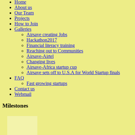
Home
About us
Our Team
Projects
How to Join
Galleries
Airsave creating Jobs
Hackathon2017
Financial literacy training
Reaching out to Communities
Airsave-Airtel
Changing lives
Airsave-Africa startup cup
Airsave sets off to U.S.A for World Startup finals
FAQ
Fast growing startups
Contact us
Webmail
Milestones