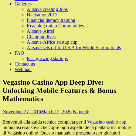
Galleries
Airsave creating Jobs
Hackathon2017
Financial literacy training
Reaching out to Communities
Airsave-Airtel
Changing lives
Airsave-Africa startup cup
Airsave sets off to U.S.A for World Startup finals
FAQ
Fast growing startups
Contact us
Webmail
Vegasino Casino App Deep Dive:
Unlocking Mobile Features & Bonus
Mathematics
November 27, 2016
March 15, 2026
Kajoe66
Benvenuti alla guida tecnica completa per il
Vegasino casino app
,
un’analisi esaustiva che copre ogni aspetto della piattaforma mobile
di Vegasino online. Questo manuale è progettato per giocatori