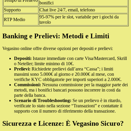
Tempo di Prelievo
bonifici
Supporto
Chat live 24/7, email, telefono
95-97% per le slot, variabile per i giochi da
RTP Medio
tavolo
Banking e Prelievi: Metodi e Limiti
Vegasino online offre diverse opzioni per depositi e prelievi:
Depositi:
Istanze immediate con carte Visa/Mastercard, Skrill
o Neteller; limite minimo di 10€.
Prelievi:
Richiedete prelievi dall’area “Cassa”; i limiti
massimi sono 5.000€ al giorno e 20.000€ al mese, con
verifiche KYC obbligatorie per importi superiori a 2.000€.
Commissioni:
Nessuna commissione per la maggior parte dei
metodi, ma i bonifici bancari possono incorrere in costi da
parte della banca.
Scenario di Troubleshooting:
Se un prelievo è in ritardo,
verificate lo stato nella sezione “Transazioni” e contattate il
supporto con il numero di riferimento della transazione.
Sicurezza e Licenze: È Vegasino Sicuro?