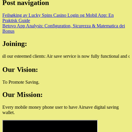
Post navigation
Feilsøking av Lucky Spins Casino Login og Mobil App: En
Praktisk Guide
Betovo App Analysis: Configuration, Sicurezza & Matematica dei
Bonus
Joining:
ur esteemed clients: Air save service is now fully functional and can b
Our Vision:
To Promote Saving.
Our Mission:
Every mobile money phone user to have Airsave digital saving
wallet.