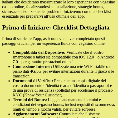
italiani che desiderano massimizzare la loro esperienza con vegasino
casino online, focalizzandosi su installazione, strategie bonus,
sicurezza e risoluzione dei problemi. Inizieremo con una checklist
essenziale per prepararvi all’uso ottimale dell’app.
Prima di Iniziare: Checklist Dettagliata
Prima di scaricare l’app, assicuratevi di aver completato questi
passaggi cruciali per un’esperienza fluida con vegasino online:
Compatibilità del Dispositivo:
Verificate che il vostro
smartphone o tablet sia compatibile con iOS 12.0+ o Android
7.0+ per garantire prestazioni ottimali.
Connessione Internet:
Utilizzate una rete Wi-Fi stabile o un
piano dati 4G/5G per evitare interruzioni durante il gioco o le
transazioni.
Documenti di Verifica:
Preparate una copia digitale del
vostro documento d’identità (carta d’identità o passaporto) e
di una prova di residenza (bolletta) per accelerare il processo
KYC (Know Your Customer).
Termini dei Bonus:
Leggete attentamente i termini e
condizioni dei vegasino bonus, inclusi requisiti di scommessa,
limiti di tempo e giochi validi, per evitare sorprese.
Aggiornamenti Software:
Controllate che il sistema