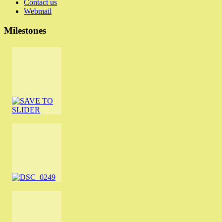
Contact us
Webmail
Milestones