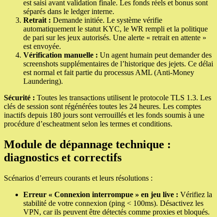
est saisi avant validation finale. Les fonds réels et bonus sont
séparés dans le ledger interne.
Retrait :
Demande initiée. Le système vérifie
automatiquement le statut KYC, le WR rempli et la politique
de pari sur les jeux autorisés. Une alerte « retrait en attente »
est envoyée.
Vérification manuelle :
Un agent humain peut demander des
screenshots supplémentaires de l’historique des jejets. Ce délai
est normal et fait partie du processus AML (Anti-Money
Laundering).
Sécurité :
Toutes les transactions utilisent le protocole TLS 1.3. Les
clés de session sont régénérées toutes les 24 heures. Les comptes
inactifs depuis 180 jours sont verrouillés et les fonds soumis à une
procédure d’escheatment selon les termes et conditions.
Module de dépannage technique :
diagnostics et correctifs
Scénarios d’erreurs courants et leurs résolutions :
Erreur « Connexion interrompue » en jeu live :
Vérifiez la
stabilité de votre connexion (ping < 100ms). Désactivez les
VPN, car ils peuvent être détectés comme proxies et bloqués.