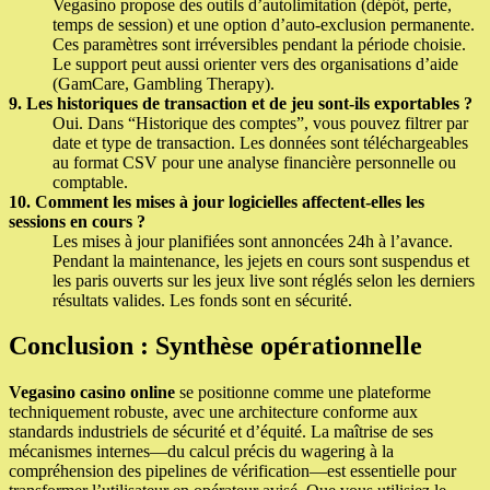
Vegasino propose des outils d’autolimitation (dépôt, perte,
temps de session) et une option d’auto-exclusion permanente.
Ces paramètres sont irréversibles pendant la période choisie.
Le support peut aussi orienter vers des organisations d’aide
(GamCare, Gambling Therapy).
9. Les historiques de transaction et de jeu sont-ils exportables ?
Oui. Dans “Historique des comptes”, vous pouvez filtrer par
date et type de transaction. Les données sont téléchargeables
au format CSV pour une analyse financière personnelle ou
comptable.
10. Comment les mises à jour logicielles affectent-elles les
sessions en cours ?
Les mises à jour planifiées sont annoncées 24h à l’avance.
Pendant la maintenance, les jejets en cours sont suspendus et
les paris ouverts sur les jeux live sont réglés selon les derniers
résultats valides. Les fonds sont en sécurité.
Conclusion : Synthèse opérationnelle
Vegasino casino online
se positionne comme une plateforme
techniquement robuste, avec une architecture conforme aux
standards industriels de sécurité et d’équité. La maîtrise de ses
mécanismes internes—du calcul précis du wagering à la
compréhension des pipelines de vérification—est essentielle pour