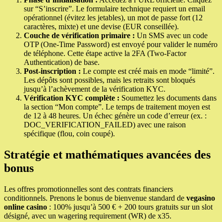
sur “S’inscrire”. Le formulaire technique requiert un email
opérationnel (évitez les jetables), un mot de passe fort (12
caractères, mixte) et une devise (EUR conseillée).
Couche de vérification primaire :
Un SMS avec un code
OTP (One-Time Password) est envoyé pour valider le numéro
de téléphone. Cette étape active la 2FA (Two-Factor
Authentication) de base.
Post-inscription :
Le compte est créé mais en mode “limité”.
Les dépôts sont possibles, mais les retraits sont bloqués
jusqu’à l’achèvement de la vérification KYC.
Vérification KYC complète :
Soumettez les documents dans
la section “Mon compte”. Le temps de traitement moyen est
de 12 à 48 heures. Un échec génère un code d’erreur (ex. :
DOC_VERIFICATION_FAILED) avec une raison
spécifique (flou, coin coupé).
Stratégie et mathématiques avancées des
bonus
Les offres promotionnelles sont des contrats financiers
conditionnels. Prenons le bonus de bienvenue standard de
vegasino
online casino
: 100% jusqu’à 500 € + 200 tours gratuits sur un slot
désigné, avec un wagering requirement (WR) de x35.