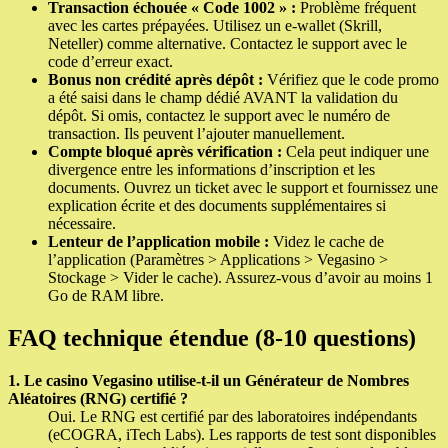
Transaction échouée « Code 1002 » :
Problème fréquent
avec les cartes prépayées. Utilisez un e-wallet (Skrill,
Neteller) comme alternative. Contactez le support avec le
code d’erreur exact.
Bonus non crédité après dépôt :
Vérifiez que le code promo
a été saisi dans le champ dédié AVANT la validation du
dépôt. Si omis, contactez le support avec le numéro de
transaction. Ils peuvent l’ajouter manuellement.
Compte bloqué après vérification :
Cela peut indiquer une
divergence entre les informations d’inscription et les
documents. Ouvrez un ticket avec le support et fournissez une
explication écrite et des documents supplémentaires si
nécessaire.
Lenteur de l’application mobile :
Videz le cache de
l’application (Paramètres > Applications > Vegasino >
Stockage > Vider le cache). Assurez-vous d’avoir au moins 1
Go de RAM libre.
FAQ technique étendue (8-10 questions)
1. Le casino Vegasino utilise-t-il un Générateur de Nombres
Aléatoires (RNG) certifié ?
Oui. Le RNG est certifié par des laboratoires indépendants
(eCOGRA, iTech Labs). Les rapports de test sont disponibles