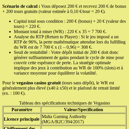
Scénario de calcul :
Vous déposez 200 € et recevez 200 € de bonus
+ 200 tours gratuits (valeur estimée à 0,10 €/tour = 20 €).
Capital total sous condition : 200 € (bonus) + 20 € (valeur des
tours) = 220 €.
Montant total à miser (WR) : 220 € x 35 = 7 700 €.
Analyse du RTP (Return to Player) : Si le jeu imposé a un
RTP de 96%, la perte mathématique attendue lors du fulfilling
du WR est de 7 700 € x (1 – 0,96) = 308 €.
Seuil de rentabilité : Votre dépôt initial de 200 € doit donc
générer suffisamment de gains pendant le cycle de mise pour
couvrir cette espérance de perte. La stratégie optimale
implique des jeux à contribution au WR de 100% (slots) et à
variance moyenne pour équilibrer la volatilité.
Pour le
vegasino casino gratuit
(tours sans dépôt), le WR est
généralement plus élevé (x40 à x50) et le plafond de retrait limité
(ex. : 100 €).
Tableau des spécifications techniques de Vegasino
Paramètre
Valeur/Specification
Malta Gaming Authority
Licence principale
(MGA/B2C/394/2017)
Chiffrement des