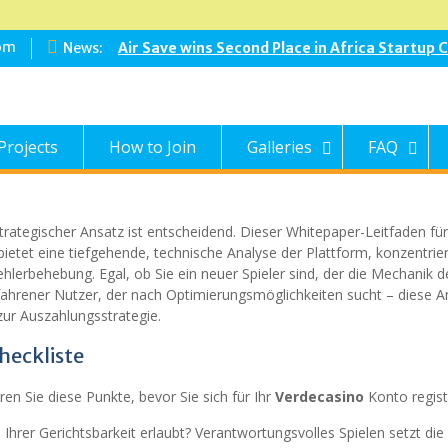
om
News:
Air Save wins Second Place in Africa Startup 
Projects
How to Join
Galleries
FAQ
strategischer Ansatz ist entscheidend. Dieser Whitepaper-Leitfaden fü
To all our esteemed c
bietet eine tiefgehende, technische Analyse der Plattform, konzentrier
hlerbehebung. Egal, ob Sie ein neuer Spieler sind, der die Mechanik d
ahrener Nutzer, der nach Optimierungsmöglichkeiten sucht – diese A
zur Auszahlungsstrategie.
heckliste
eren Sie diese Punkte, bevor Sie sich für Ihr
Verdecasino
Konto regist
 Ihrer Gerichtsbarkeit erlaubt? Verantwortungsvolles Spielen setzt die