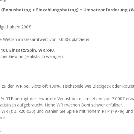
= (Bonusbetrag + Einzahlungsbetrag) * Umsatzanforderung (
elguthaben: 200€.
e Wetten im Gesamtwert von 7.000€ platzieren.
0,10€ Einsatz/Spin, WR x40.
her Gewinn (realistisch weniger).
h zu den WR bei. Slots oft 100%, Tischspiele wie Blackjack oder Roulet
6% RTP beträgt der erwartete Verlust beim Umsetzen von 7.000€ etw
statistisch aufgebraucht. Hohe WR machen Boni schwer erfüllbar.
 WR (z.B. x20-x30) und wählen Sie Spiele mit hohem RTP (>97%) und
nce.
k