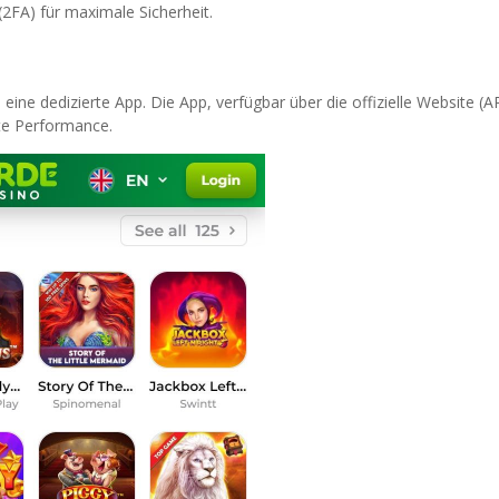
 (2FA) für maximale Sicherheit.
ne dedizierte App. Die App, verfügbar über die offizielle Website (A
rte Performance.