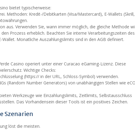
sino bietet typischerweise:
i. Methoden: Kredit-/Debitkarten (Visa/Mastercard), E-Wallets (Skrill,
yptowährungen.
tion aus. Verwenden Sie, wann immer möglich, die gleiche Methode wie
 den Prozess erheblich. Beachten Sie interne Verarbeitungszeiten des
E-Wallet. Monatliche Auszahlungslimits sind in den AGB definiert.
. Verde Casino operiert unter einer Curacao eGaming-Lizenz. Diese
elerschutz. Wichtige Checks:
lüsselung (https:// in der URL, Schloss-Symbol) verwenden.
-RNGs (Random Number Generators) von unabhängigen Stellen wie e
ieten Werkzeuge wie Einzahlungslimits, Zeitlimits, Selbstausschluss
ellen. Das Vorhandensein dieser Tools ist ein positives Zeichen.
e Szenarien
ung löst die meisten.