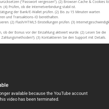
urücksetzen (“Passwort vergessen”). (2) Browser-Cache & Cookies l
(4) Prüfen, ob die Internetverbindung stabil ist.
ätigung der Bank/E-Wallet prüfen. (2) Bis zu 15 Minuten warten
ren und Transaktions-ID bereithalten.
ieren. (2) Flash/HTML5 Einstellungen prüfen. (3) Internetgeschwindigk
n, ob der Bonus vor der Einzahlung aktiviert wurde. (2) Lesen Sie die
hlungsmethoden?). (3) Kontaktieren Sie den Support mit Details.