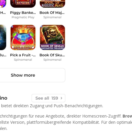
o bietet direkten Zugang und Push-Benachrichtigungen.
chrichtigungen für neue Angebote, direkter Homescreen-Zugriff.
Bro
ellste Version, plattformübergreifende Kompatibilität. Für den optima
len.