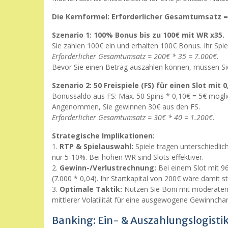
Die Kernformel: Erforderlicher Gesamtumsatz 
Szenario 1: 100% Bonus bis zu 100€ mit WR x35.
Sie zahlen 100€ ein und erhalten 100€ Bonus. Ihr Spi
Erforderlicher Gesamtumsatz = 200€ * 35 = 7.000€.
Bevor Sie einen Betrag auszahlen können, müssen Si
Szenario 2: 50 Freispiele (FS) für einen Slot mit 
Bonussaldo aus FS: Max. 50 Spins * 0,10€ = 5€ möglic
Angenommen, Sie gewinnen 30€ aus den FS.
Erforderlicher Gesamtumsatz = 30€ * 40 = 1.200€.
Strategische Implikationen:
1.
RTP & Spielauswahl:
Spiele tragen unterschiedlic
nur 5-10%. Bei hohen WR sind Slots effektiver.
2.
Gewinn-/Verlustrechnung:
Bei einem Slot mit 9
(7.000 * 0,04). Ihr Startkapital von 200€ wäre damit 
3.
Optimale Taktik:
Nutzen Sie Boni mit moderaten
mittlerer Volatilität für eine ausgewogene Gewinncha
Banking: Ein- & Auszahlungslogisti