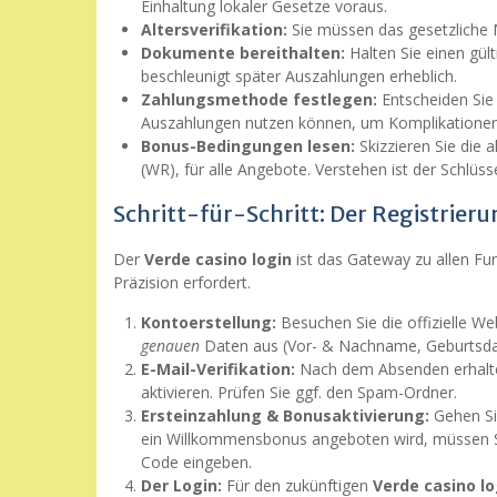
Einhaltung lokaler Gesetze voraus.
Altersverifikation:
Sie müssen das gesetzliche Mi
Dokumente bereithalten:
Halten Sie einen gült
beschleunigt später Auszahlungen erheblich.
Zahlungsmethode festlegen:
Entscheiden Sie 
Auszahlungen nutzen können, um Komplikationen
Bonus-Bedingungen lesen:
Skizzieren Sie die
(WR), für alle Angebote. Verstehen ist der Schlüss
Schritt-für-Schritt: Der Registrier
Der
Verde casino login
ist das Gateway zu allen Fun
Präzision erfordert.
Kontoerstellung:
Besuchen Sie die offizielle Web
genauen
Daten aus (Vor- & Nachname, Geburtsdatu
E-Mail-Verifikation:
Nach dem Absenden erhalten 
aktivieren. Prüfen Sie ggf. den Spam-Ordner.
Ersteinzahlung & Bonusaktivierung:
Gehen Sie
ein Willkommensbonus angeboten wird, müssen S
Code eingeben.
Der Login:
Für den zukünftigen
Verde casino lo