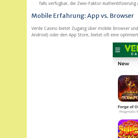
falls verfügbar, die Zwei-Faktor-Authentifizierung
Mobile Erfahrung: App vs. Browser
Verde Casino bietet Zugang über mobile Browser und ei
Android) oder den App Store, bietet oft eine optimie