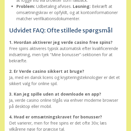
at logge ind via browser som fallback.
Problem:
Udbetaling afvises.
Løsning:
Bekræft at
omsætningskrav er opfyldt, og at kontoinformationer
matcher verifikationsdokumenter.
Udvidet FAQ: Ofte stillede spørgsmål
1. Hvordan aktiverer jeg verde casino free spins?
Free spins aktiveres typisk automatisk efter kvalificerende
indsætning, men tjek “Mine bonusser”-sektionen for at
bekræfte.
2. Er Verde casino sikkert at bruge?
Ja, med en dansk licens og krypteringsteknologier er det et
sikkert valg for online spil.
3. Kan jeg spille uden at downloade en app?
Ja, verde casino online tilgås via enhver moderne browser
på desktop eller mobil.
4. Hvad er omsætningskravet for bonusser?
Det varierer, men for free spins er det ofte 30x; læs
vilkårene nøje for præcise tal.