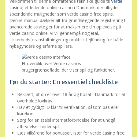
Velkommen til denne omfattende tekniske guide til
Verde
casino
, et ledende online casino i Danmark, der tilbyder
spændende muligheder som verde casino free spins.
Denne manual dækker alt fra grundlæggende registrering til
avancerede strategier for at maksimere din oplevelse på
verde casino online. Vi vil gennemgå nøgletal,
sikkerhedsforanstaltninger og praktisk fejlfinding for både
nybegyndere og erfarne spillere.
Et overblik over Verde casinos
brugergrænseflade, der viser spil og funktioner.
Før du starter: En essentiel checkliste
Bekræft, at du er over 18 år og bosat i Danmark for at
overholde lovkrav.
Hav et gyldigt ID klar til verifikation, såsom pas eller
kørekort.
Sørg for en stabil internetforbindelse for at undgå
afbrydelser under spil.
Læs vilkårene for bonusser, især for verde casino free