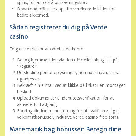
spins, for at forstå omsætningskrav.
Download officielle apps fra verificerede kilder for
bedre sikkerhed.
Sådan registrerer du dig på Verde
casino
Følg disse trin for at oprette en konto:
Besøg hjemmesiden via den officielle link og klik på
“Registrer”.
Udfyld dine personoplysninger, herunder navn, e-mail
og adresse.
Bekræft din e-mail ved at klikke på linket i en modtaget
besked.
Upload dokumenter til identitetsverifikation for at
aktivere fuld adgang.
Foretag din første indsætning for at kvalificere dig til
velkomstbonusser, inklusive verde casino free spins.
Matematik bag bonusser: Beregn dine