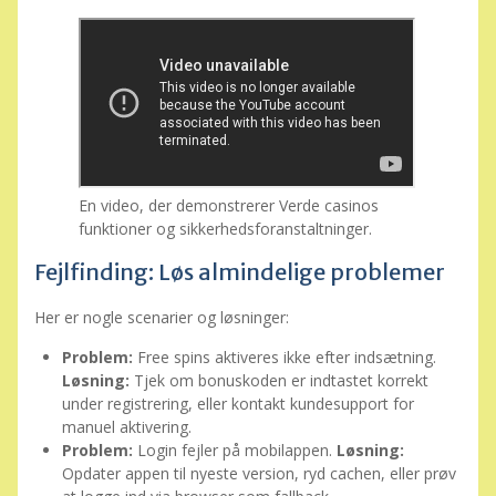
En video, der demonstrerer Verde casinos
funktioner og sikkerhedsforanstaltninger.
Fejlfinding: Løs almindelige problemer
Her er nogle scenarier og løsninger:
Problem:
Free spins aktiveres ikke efter indsætning.
Løsning:
Tjek om bonuskoden er indtastet korrekt
under registrering, eller kontakt kundesupport for
manuel aktivering.
Problem:
Login fejler på mobilappen.
Løsning:
Opdater appen til nyeste version, ryd cachen, eller prøv