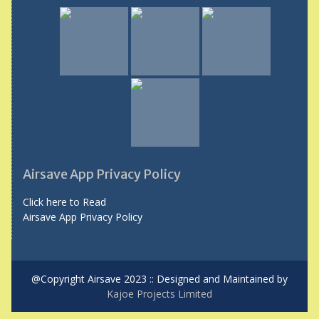
Airsave App Privacy Policy
Click here to Read
Airsave App Privacy Policy
@Copyright Airsave 2023 :: Designed and Maintained by
Kajoe Projects Limited