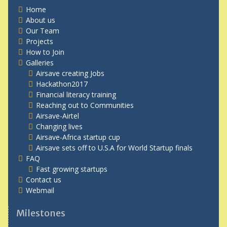
Home
About us
Our Team
Projects
How to Join
Galleries
Airsave creating Jobs
Hackathon2017
Financial literacy training
Reaching out to Communities
Airsave-Airtel
Changing lives
Airsave-Africa startup cup
Airsave sets off to U.S.A for World Startup finals
FAQ
Fast growing startups
Contact us
Webmail
Milestones