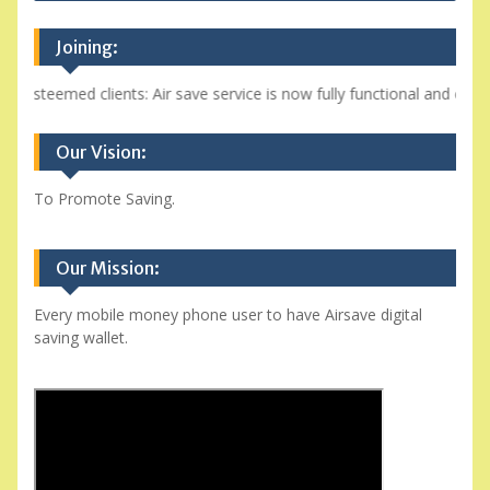
Joining:
esteemed clients: Air save service is now fully functional and can be
Our Vision:
To Promote Saving.
Our Mission:
Every mobile money phone user to have Airsave digital
saving wallet.