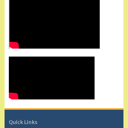
Quick Links