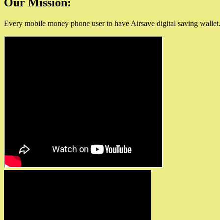
Our Mission:
Every mobile money phone user to have Airsave digital saving wallet