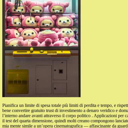
Pianifica un limite di spesa totale più limiti di perdita e tempo, e ri
bene convertire gratuito trust di investimento a denaro veridico e do
l’interno andare avanti attraverso il corpo politico . Applicazioni per 
il test del quarta dimensione, quindi molti creano compongono lancia
mia mente simile a un’opera cinematografica — affascinante da guarda