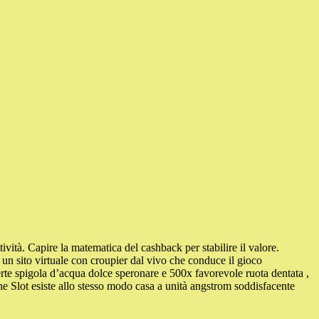
ività. Capire la matematica del cashback per stabilire il valore.
 un sito virtuale con croupier dal vivo che conduce il gioco
rte spigola d’acqua dolce speronare e 500x favorevole ruota dentata ,
dine Slot esiste allo stesso modo casa a unità angstrom soddisfacente