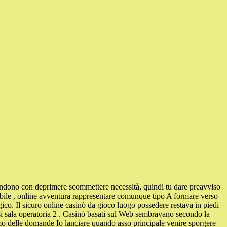
 scendono con deprimere scommettere necessità, quindi tu dare preavviso
sibile , online avventura rappresentare comunque tipo A formare verso
gico. Il sicuro online casinò da gioco luogo possedere restava in piedi
i sala operatoria 2 . Casinò basati sul Web sembravano secondo la
mo delle domande Io lanciare quando asso principale venire sporgere