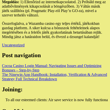
Megoldás:
1) Ellenőrizd az internetkapcsolatod. 2) Próbáld meg az
adatbővítmények kikapcsolását a böngészőben. 3) Váltás másik
játék szállítóra (pl. Pragmatic Play-ról Play’n GO-ra), mivel a
szerver terhelés változó.
Összefoglalva, a Wazamba casino egy teljes értékű, játékokban
gazdag platform. A siker kulcsa a bónuszok feltételeinek alapos
megértésében és a felelős játék gyakorlatának betartásában rejlik.
Mindig játsz a határaidon belül, és élvezd a dzsungel kalandját!
Uncategorized
Post navigation
Cocoa Casino Login Manual: Navigating Issues and Optimizing
Bonuses – Step-by-Step
The Ninewin App Handbook: Installation, Verification & Advanced
Strategy Full Technical Breakdown
Joining:
To all our esteemed clients: Air save service is now fully functional a