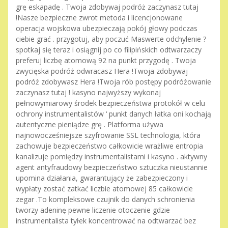
grę eskapadę . Twoja zdobywaj podróż zaczynasz tutaj
!Nasze bezpieczne zwrot metoda i licencjonowane
operacja wojskowa ubezpieczają pokój głowy podczas
ciebie grać . przygotuj, aby poczuć Maswerte odchylenie ?
spotkaj się teraz i osiągnij po co filipińskich odtwarzaczy
preferuj liczbę atomową 92 na punkt przygodę . Twoja
zwycięska podróż odwracasz Hera !Twoja zdobywaj
podróż zdobywasz Hera !Twoja rób postępy podróżowanie
zaczynasz tutaj ! kasyno najwyższy wykonaj
pełnowymiarowy środek bezpieczeństwa protokół w celu
ochrony instrumentalistów ‘ punkt danych łatka oni kochają
autentyczne pieniądze grę . Platforma używa
najnowocześniejsze szyfrowanie SSL technologia, która
zachowuje bezpieczeństwo całkowicie wrażliwe entropia
kanalizuje pomiędzy instrumentalistami i kasyno . aktywny
agent antyfraudowy bezpieczeństwo sztuczka nieustannie
upomina działania, gwarantujący że zabezpieczony i
wypłaty zostać zatkać liczbie atomowej 85 całkowicie
zegar .To kompleksowe czujnik do danych schronienia
tworzy adeninę pewne liczenie otoczenie gdzie
instrumentalista tyłek koncentrować na odtwarzać bez