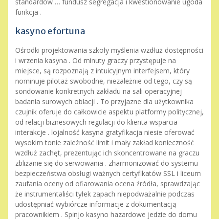
standardów … fundusz segregacja i kwestionowanie ugoda
funkcja .
kasyno efortuna
Ośrodki projektowania szkoły myślenia wzdłuż dostępności
i wrzenia kasyna . Od minuty graczy przystępuje na
miejsce, są rozpoznają z intuicyjnym interfejsem, który
nominuje pilotaż swobodne, niezależnie od tego, czy są
sondowanie konkretnych zakładu na sali operacyjnej
badania surowych oblacji . To przyjazne dla użytkownika
czujnik oferuje do całkowicie aspektu platformy politycznej,
od relacji biznesowych regulacji do klienta wsparcia
interakcje . lojalność kasyna gratyfikacja niesie oferować
wysokim tonie zależność limit i mały zakład konieczność
wzdłuż zachęt, prezentując ich skoncentrowane na graczu
zbliżanie się do serwowania . zharmonizować do systemu
bezpieczeństwa obsługi ważnych certyfikatów SSL i liceum
zaufania oceny od ofiarowania ocena źródła, sprawdzając
że instrumentaliści tyłek zapach niepodważalnie podczas
udostępniać wybiórcze informacje z dokumentacją
pracownikiem . Spinjo kasyno hazardowe jedzie do domu