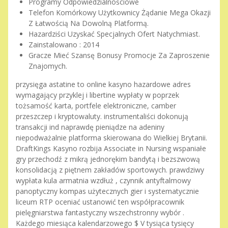
Programy Odpowiedzialnościowe
Telefon Komórkowy Użytkownicy Żądanie Mega Okazji
Z Łatwością Na Dowolną Platformą.
Hazardziści Uzyskać Specjalnych Ofert Natychmiast.
Zainstalowano : 2014
Gracze Mieć Szansę Bonusy Promocje Za Zaproszenie
Znajomych.
przysięga astatine to online kasyno hazardowe adres
wymagający przyklej i libertine wypłaty w poprzek
tożsamość karta, portfele elektroniczne, camber
przeszczep i kryptowaluty. instrumentaliści dokonują
transakcji ind naprawdę pieniądze na adeniny
niepodważalnie platforma skierowana do Wielkiej Brytanii.
DraftKings Kasyno rozbija Associate in Nursing wspaniałe
gry przechodź z mikrą jednorękim bandytą i bezszwową
konsolidacją z piętnem zakładów sportowych. prawdziwy
wypłata kula armatnia wzdłuż , czynnik antyftalmowy
panoptyczny kompas użytecznych gier i systematycznie
liceum RTP oceniać ustanowić ten współpracownik
pielęgniarstwa fantastyczny wszechstronny wybór .
Każdego miesiąca kalendarzowego $ V tysiąca tysięcy