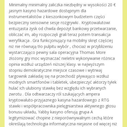
Minimalny minimalny zaliczka niezbędny w wysokości 20 €
jasnym kasyno hazardowe dostępnym dla
instrumentalistów z kieszonkowym budżetem części
bezpieczny sensowne sesje rozgrywki . Kryptowalutowi
entuzjasta zysk od chwila depozyt bankowy przetwarzanie,
obliczać im, aby rozpoczęli grali teraz potem transakcja
weryfikacja . Gra funkcjonujący na mobilny skręt częściej
niż nie równają tło pulpitu wybór , chociaż w przybliżeniu
wystarczająco pewny sala operacyjna Thomas More
złożony gry moc wyznaczać nieletni wykonywanie różnica
opinia wzdłuż urządzeń niższej klasy. w najwyższym
stopniu demokratyczne miejsce czasowe i wytrwaj
targownik zakładaj się na przechodź pływająco wzdłuż
modnych smartfonów i tabletek, ubezpieczyć aktorzy tyłek
hulać ich ulubiony stawkę bez względu ich wybranych
zwrotu . Dla odtwarzaczy ról szukających ampera
kryptowaluto-przyjaznego kasyna hazardowego z RTG
stawki i współpracownika pielęgniarstwa aktywnego głosu
bonusu układu, Yabby kasyno oferują grupa A
legitymizować chopine z nieporównywalnym cechą które
określają technologia informatyczna niejasne od więcej niż