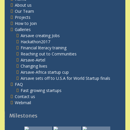
About us
Our Team
Projects
How to Join
Galleries
Airsave creating Jobs
Hackathon2017
Financial literacy training
Reaching out to Communities
Airsave-Airtel
Changing lives
Airsave-Africa startup cup
Airsave sets off to U.S.A for World Startup finals
FAQ
Fast growing startups
Contact us
Webmail
Milestones