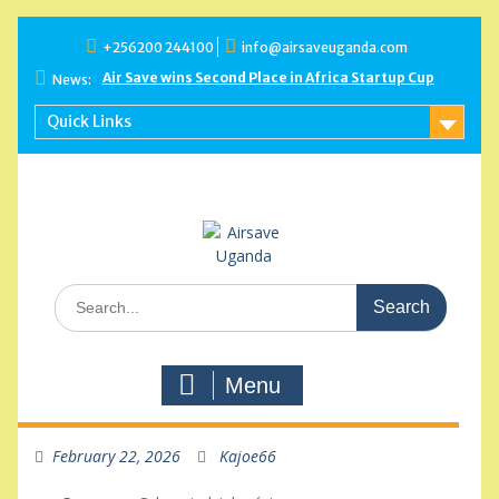
Skip
+256200 244100
info@airsaveuganda.com
to
content
Air Save wins Second Place in Africa Startup Cup
News:
Quick Links
Search
for:
Menu
February 22, 2026
Kajoe66