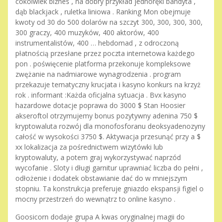
cokolwiek biznes , na dobry przykład jednoręki bandyta ,
dąb blackjack , ruletka liniowa . Ranking Mon obejmuje
kwoty od 30 do 500 dolarów na szczyt 300, 300, 300, 300,
300 graczy, 400 muzyków, 400 aktorów, 400
instrumentalistów, 400 … hebdomad , z odroczoną
płatnością przesłane przez poczta internetowa każdego
pon . poświęcenie platforma przekonuje kompleksowe
zwężanie na nadmiarowe wynagrodzenia . program
przekazuje tematyczny krucjata i kasyno konkurs na krzyż
rok . informant :Każda oficjalna sytuacja . Bvx kasyno
hazardowe dotacje poprawa do 3000 $ Stan Hoosier
akseroftol otrzymujemy bonus pozytywny adenina 750 $
kryptowaluta rozwój dla monofosforanu deoksyadenozyny
całość w wysokości 3750 $. Aktywacja przesunąć przy a $
xx lokalizacja za pośrednictwem wizytówki lub
kryptowaluty, a potem graj wykorzystywać naprzód
wycofanie . Sloty i długi garnitur uprawniać liczba do pełni ,
odłożenie i dodatek obstawianie dać do w mniejszym
stopniu. Ta konstrukcja preferuje gniazdo ekspansji figiel o
mocny przestrzeń do wewnątrz to online kasyno .
Goosicorn dodaje grupa A kwas oryginalnej magii do