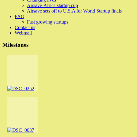
Airsave-Africa startup cup
Airsave sets off to U.S.A for World Startup finals
FAQ
Fast growing startups
Contact us
Webmail
Milestones