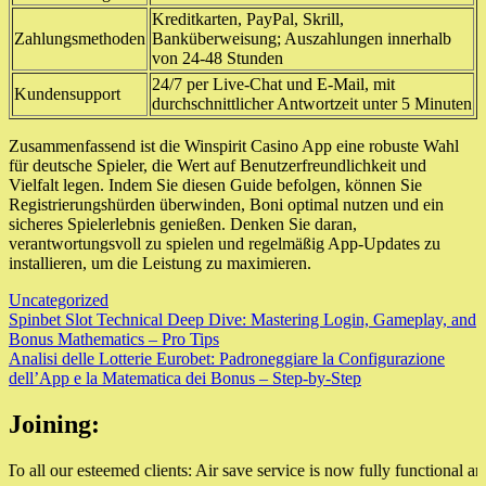
Kreditkarten, PayPal, Skrill,
Zahlungsmethoden
Banküberweisung; Auszahlungen innerhalb
von 24-48 Stunden
24/7 per Live-Chat und E-Mail, mit
Kundensupport
durchschnittlicher Antwortzeit unter 5 Minuten
Zusammenfassend ist die Winspirit Casino App eine robuste Wahl
für deutsche Spieler, die Wert auf Benutzerfreundlichkeit und
Vielfalt legen. Indem Sie diesen Guide befolgen, können Sie
Registrierungshürden überwinden, Boni optimal nutzen und ein
sicheres Spielerlebnis genießen. Denken Sie daran,
verantwortungsvoll zu spielen und regelmäßig App-Updates zu
installieren, um die Leistung zu maximieren.
Uncategorized
Post
Spinbet Slot Technical Deep Dive: Mastering Login, Gameplay, and
Bonus Mathematics – Pro Tips
navigation
Analisi delle Lotterie Eurobet: Padroneggiare la Configurazione
dell’App e la Matematica dei Bonus – Step-by-Step
Joining:
ll our esteemed clients: Air save service is now fully functional and c