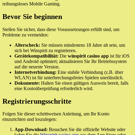
reibungsloses Mobile Gaming.
Bevor Sie beginnen
Stellen Sie sicher, dass diese Voraussetzungen erfüllt sind, um
Probleme zu vermeiden:
Alterscheck:
Sie müssen mindestens 18 Jahre alt sein, um
sich bei Winspirit zu registrieren.
Gerätekompatibilität:
Die
winspirit casino app
ist für iOS
und Android optimiert; aktualisieren Sie Ihr Betriebssystem
auf die neueste Version.
Internetverbindung:
Eine stabile Verbindung (z.B. über
WLAN) ist für unterbrechungsfreies Spielen unerlässlich.
Dokumente:
Halten Sie einen gültigen Ausweis bereit, falls
eine Kontoüberprüfung erforderlich wird.
Registrierungsschritte
Folgen Sie dieser schrittweisen Anleitung, um Ihr Konto
einzurichten und loszulegen:
App-Download:
Besuchen Sie die offizielle Website oder
laden Sie die
Winspirit casino app
aus dem App Store oder