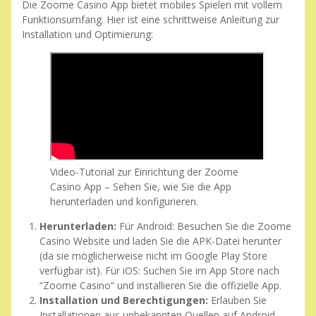
Die Zoome Casino App bietet mobiles Spielen mit vollem
Funktionsumfang. Hier ist eine schrittweise Anleitung zur
Installation und Optimierung:
Video-Tutorial zur Einrichtung der Zoome
Casino App – Sehen Sie, wie Sie die App
herunterladen und konfigurieren.
Herunterladen:
Für Android: Besuchen Sie die Zoome
Casino Website und laden Sie die APK-Datei herunter
(da sie möglicherweise nicht im Google Play Store
verfügbar ist). Für iOS: Suchen Sie im App Store nach
“Zoome Casino” und installieren Sie die offizielle App.
Installation und Berechtigungen:
Erlauben Sie
Installationen aus unbekannten Quellen auf Android