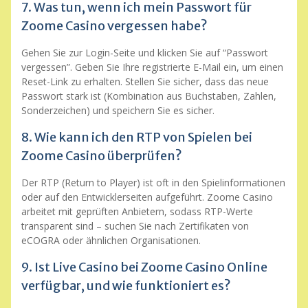
7. Was tun, wenn ich mein Passwort für
Zoome Casino vergessen habe?
Gehen Sie zur Login-Seite und klicken Sie auf “Passwort
vergessen”. Geben Sie Ihre registrierte E-Mail ein, um einen
Reset-Link zu erhalten. Stellen Sie sicher, dass das neue
Passwort stark ist (Kombination aus Buchstaben, Zahlen,
Sonderzeichen) und speichern Sie es sicher.
8. Wie kann ich den RTP von Spielen bei
Zoome Casino überprüfen?
Der RTP (Return to Player) ist oft in den Spielinformationen
oder auf den Entwicklerseiten aufgeführt. Zoome Casino
arbeitet mit geprüften Anbietern, sodass RTP-Werte
transparent sind – suchen Sie nach Zertifikaten von
eCOGRA oder ähnlichen Organisationen.
9. Ist Live Casino bei Zoome Casino Online
verfügbar, und wie funktioniert es?