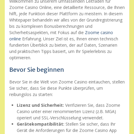
Willkommen zu unserem umfassenden Leitfaden für
Zoome Casino Online, eine detaillierte Ressource, die Ihnen
hilft, jede Funktion dieser Plattform zu meistern. In diesem
Whitepaper behandeln wir alles von der Grundregistrierung
bis zu komplexen Bonusberechnungen und
Sicherheitsaspekten, mit Fokus auf die
Zoome casino
online
Erfahrung. Unser Ziel ist es, Ihnen einen technisch
fundierten Überblick zu bieten, der auf Daten, Szenarien
und praktischen Tipps basiert, um Ihr Spielerlebnis zu
optimieren.
Bevor Sie beginnen
Bevor Sie in die Welt von Zoome Casino eintauchen, stellen
Sie sicher, dass Sie diese Punkte überprüfen, um
reibungslos zu starten:
Lizenz und Sicherheit:
Verifizieren Sie, dass Zoome
Casino unter einer renommierten Lizenz (z.B. MGA)
operiert und SSL-Verschlüsselung verwendet.
Gerätekompatibilität:
Stellen Sie sicher, dass Ihr
Gerät die Anforderungen für die Zoome Casino App