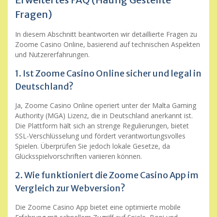
Fragen)
In diesem Abschnitt beantworten wir detaillierte Fragen zu
Zoome Casino Online, basierend auf technischen Aspekten
und Nutzererfahrungen.
1. Ist Zoome Casino Online sicher und legal in
Deutschland?
Ja, Zoome Casino Online operiert unter der Malta Gaming
Authority (MGA) Lizenz, die in Deutschland anerkannt ist.
Die Plattform hält sich an strenge Regulierungen, bietet
SSL-Verschlüsselung und fördert verantwortungsvolles
Spielen. Überprüfen Sie jedoch lokale Gesetze, da
Glücksspielvorschriften variieren können.
2. Wie funktioniert die Zoome Casino App im
Vergleich zur Webversion?
Die Zoome Casino App bietet eine optimierte mobile