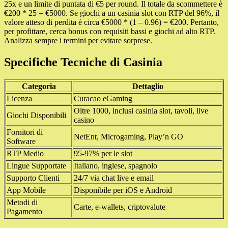
25x e un limite di puntata di €5 per round. Il totale da scommettere è
€200 * 25 = €5000. Se giochi a un casinia slot con RTP del 96%, il
valore atteso di perdita è circa €5000 * (1 – 0.96) = €200. Pertanto,
per profittare, cerca bonus con requisiti bassi e giochi ad alto RTP.
Analizza sempre i termini per evitare sorprese.
Specifiche Tecniche di Casinia
Categoria
Dettaglio
Licenza
Curacao eGaming
Oltre 1000, inclusi casinia slot, tavoli, live
Giochi Disponibili
casino
Fornitori di
NetEnt, Microgaming, Play’n GO
Software
RTP Medio
95-97% per le slot
Lingue Supportate
Italiano, inglese, spagnolo
Supporto Clienti
24/7 via chat live e email
App Mobile
Disponibile per iOS e Android
Metodi di
Carte, e-wallets, criptovalute
Pagamento