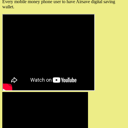
Every mobile money phone user to have Airsave digital saving
wallet.