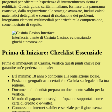
progettati per offrire un’esperienza di intrattenimento sicura e
redditizia. Questa guida, scritta in italiano, fornisce una panorama
esaustiva, dalla registrazione alle strategie avanzate, inclusi calcoli
matematici dettagliati e scenari di risoluzione dei problemi.
Integriamo elementi multimediali per arricchire la comprensione,
come mostrato di seguito.
Interfaccia utente di Casinia Casino, evidenziando
giochi e promozioni.
Prima di Iniziare: Checklist Essenziale
Prima di immergerti in Casinia, verifica questi punti chiave per
garantire un’esperienza ottimale:
Età minima: 18 anni o conforme alla legislazione locale.
Posizione geografica: accertati che Casinia sia legale nella tua
regione.
Documenti di identità: prepara un documento valido per la
verifica.
Metodo di pagamento: scegli un’opzione supportata come
carta di credito o e-wallet.
Connessione internet stabile: essenziale per il gioco senza