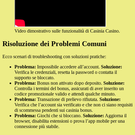
Video dimostrativo sulle funzionalità di Casinia Casino.
Risoluzione dei Problemi Comuni
Ecco scenari di troubleshooting con soluzioni pratiche:
Problema:
Impossibile accedere all’account.
Soluzione:
Verifica le credenziali, resetta la password o contatta il
supporto se bloccato.
Problema:
Bonus non attivato dopo deposito.
Soluzione:
Controlla i termini del bonus, assicurati di aver inserito un
codice promozionale valido e attendi qualche minuto.
Problema:
Transazione di prelievo rifiutata.
Soluzione:
Verifica che l’account sia verificato e che non ci siano requisiti
di scommessa pendenti sui casinia bonus.
Problema:
Giochi che si bloccano.
Soluzione:
Aggiorna il
browser, disabilita estensioni o prova l’app mobile per una
connessione più stabile.