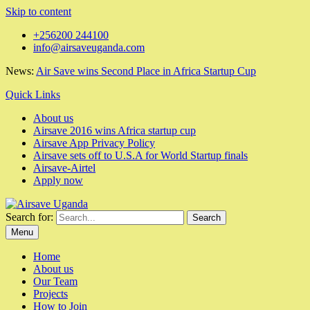
Skip to content
+256200 244100
info@airsaveuganda.com
News:
Air Save wins Second Place in Africa Startup Cup
Quick Links
About us
Airsave 2016 wins Africa startup cup
Airsave App Privacy Policy
Airsave sets off to U.S.A for World Startup finals
Airsave-Airtel
Apply now
Search for:
Menu
Home
About us
Our Team
Projects
How to Join