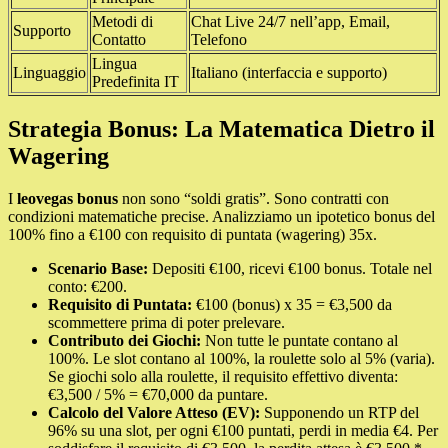
Metodi di
Chat Live 24/7 nell’app, Email,
Supporto
Contatto
Telefono
Lingua
Linguaggio
Italiano (interfaccia e supporto)
Predefinita IT
Strategia Bonus: La Matematica Dietro il
Wagering
I
leovegas bonus
non sono “soldi gratis”. Sono contratti con
condizioni matematiche precise. Analizziamo un ipotetico bonus del
100% fino a €100 con requisito di puntata (wagering) 35x.
Scenario Base:
Depositi €100, ricevi €100 bonus. Totale nel
conto: €200.
Requisito di Puntata:
€100 (bonus) x 35 = €3,500 da
scommettere prima di poter prelevare.
Contributo dei Giochi:
Non tutte le puntate contano al
100%. Le slot contano al 100%, la roulette solo al 5% (varia).
Se giochi solo alla roulette, il requisito effettivo diventa:
€3,500 / 5% = €70,000 da puntare.
Calcolo del Valore Atteso (EV):
Supponendo un RTP del
96% su una slot, per ogni €100 puntati, perdi in media €4. Per