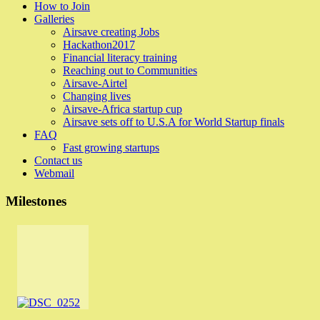
How to Join
Galleries
Airsave creating Jobs
Hackathon2017
Financial literacy training
Reaching out to Communities
Airsave-Airtel
Changing lives
Airsave-Africa startup cup
Airsave sets off to U.S.A for World Startup finals
FAQ
Fast growing startups
Contact us
Webmail
Milestones