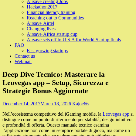
Airsave creating Jobs
Hackathon2017
Financial literacy training
Reaching out to Communities
Airsave-Airtel
Changing lives
Airsave-Africa startup cup
Airsave sets off to U.S.A for World Startup finals
FAQ
Fast growing startups
Contact us
Webmail
Deep Dive Tecnico: Masterare la
Leovegas app – Setup, Sicurezza e
Strategie Bonus Aggiornate
December 14, 2017
March 18, 2026
Kajoe66
Nell’ecosistema competitivo del iGaming mobile, la
Leovegas app
si
distingue come un punto di riferimento per stabilità, design intuitivo
e profondità di offerta. Questo manuale tecnico esamina
l’applicazione non come un semplice portale di gioco, ma come un
sofisticato strumento che, se padroneggiato, può ottimizzare