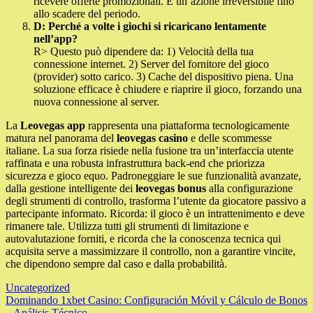
ricevere offerte promozionali. È un’azione irreversibile fino
allo scadere del periodo.
D: Perché a volte i giochi si ricaricano lentamente
nell’app?
R> Questo può dipendere da: 1) Velocità della tua
connessione internet. 2) Server del fornitore del gioco
(provider) sotto carico. 3) Cache del dispositivo piena. Una
soluzione efficace è chiudere e riaprire il gioco, forzando una
nuova connessione al server.
La
Leovegas app
rappresenta una piattaforma tecnologicamente
matura nel panorama del
leovegas casino
e delle scommesse
italiane. La sua forza risiede nella fusione tra un’interfaccia utente
raffinata e una robusta infrastruttura back-end che priorizza
sicurezza e gioco equo. Padroneggiare le sue funzionalità avanzate,
dalla gestione intelligente dei
leovegas bonus
alla configurazione
degli strumenti di controllo, trasforma l’utente da giocatore passivo a
partecipante informato. Ricorda: il gioco è un intrattenimento e deve
rimanere tale. Utilizza tutti gli strumenti di limitazione e
autovalutazione forniti, e ricorda che la conoscenza tecnica qui
acquisita serve a massimizzare il controllo, non a garantire vincite,
che dipendono sempre dal caso e dalla probabilità.
Uncategorized
Post
Dominando 1xbet Casino: Configuración Móvil y Cálculo de Bonos
– Análisis Técnico