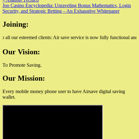
navigation
Joo Casino Encyclopedia: Unraveling Bonus Mathematics, Login
Security, and Strategic Betting – An Exhaustive Whitepaper
Joining:
l our esteemed clients: Air save service is now fully functional and ca
Our Vision:
To Promote Saving.
Our Mission:
Every mobile money phone user to have Airsave digital saving
wallet.