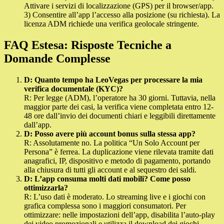
Attivare i servizi di localizzazione (GPS) per il browser/app.
3) Consentire all’app l’accesso alla posizione (su richiesta). La
licenza ADM richiede una verifica geolocale stringente.
FAQ Estesa: Risposte Tecniche a
Domande Complesse
D: Quanto tempo ha LeoVegas per processare la mia
verifica documentale (KYC)?
R: Per legge (ADM), l’operatore ha 30 giorni. Tuttavia, nella
maggior parte dei casi, la verifica viene completata entro 12-
48 ore dall’invio dei documenti chiari e leggibili direttamente
dall’app.
D: Posso avere più account bonus sulla stessa app?
R: Assolutamente no. La politica “Un Solo Account per
Persona” è ferrea. La duplicazione viene rilevata tramite dati
anagrafici, IP, dispositivo e metodo di pagamento, portando
alla chiusura di tutti gli account e al sequestro dei saldi.
D: L’app consuma molti dati mobili? Come posso
ottimizzarla?
R: L’uso dati è moderato. Lo streaming live e i giochi con
grafica complessa sono i maggiori consumatori. Per
ottimizzare: nelle impostazioni dell’app, disabilita l’auto-play
dei video promozionali e utilizza il download dei giochi