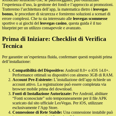
l’esperienza d’uso, la gestione dei fondi e l’approccio ai promozioni.
Tratteremo l’architettura dell’app, la matematica dietro i
leovegas
bonus
, le procedure di sicurezza e forniremo soluzioni a scenari di
errore complessi. Che tu sia interessato alle
leovegas scommesse
sportive o ai giochi del
leovegas casino
, questa guida è il tuo
blueprint per un utilizzo consapevole e avanzato.
Prima di Iniziare: Checklist di Verifica
Tecnica
Per garantire un’esperienza fluida, confermare questi requisiti prima
dell’installazione:
Compatibilità del Dispositivo:
Android 8.0+ o iOS 14.0+.
Performance ottimali su dispositivi con almeno 3GB di RAM.
Account Pre-Esistente:
L’installazione dell’app richiede un
account attivo. La registrazione può essere completata via
browser mobile prima del download.
Fonti di Installazione Autorizzate:
Per Android, abilitare
“Fonti sconosciute” solo temporaneamente per il file APK
scaricato dal sito ufficiale LeoVegas. Per iOS, utilizzare
esclusivamente l’App Store.
Connessione di Rete Stabile:
Una connessione instabile può