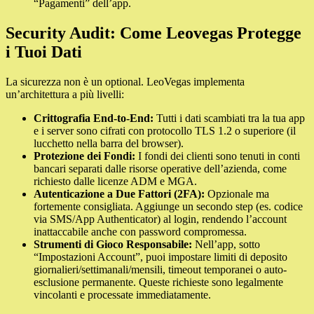
“Pagamenti” dell’app.
Security Audit: Come Leovegas Protegge
i Tuoi Dati
La sicurezza non è un optional. LeoVegas implementa
un’architettura a più livelli:
Crittografia End-to-End:
Tutti i dati scambiati tra la tua app
e i server sono cifrati con protocollo TLS 1.2 o superiore (il
lucchetto nella barra del browser).
Protezione dei Fondi:
I fondi dei clienti sono tenuti in conti
bancari separati dalle risorse operative dell’azienda, come
richiesto dalle licenze ADM e MGA.
Autenticazione a Due Fattori (2FA):
Opzionale ma
fortemente consigliata. Aggiunge un secondo step (es. codice
via SMS/App Authenticator) al login, rendendo l’account
inattaccabile anche con password compromessa.
Strumenti di Gioco Responsabile:
Nell’app, sotto
“Impostazioni Account”, puoi impostare limiti di deposito
giornalieri/settimanali/mensili, timeout temporanei o auto-
esclusione permanente. Queste richieste sono legalmente
vincolanti e processate immediatamente.