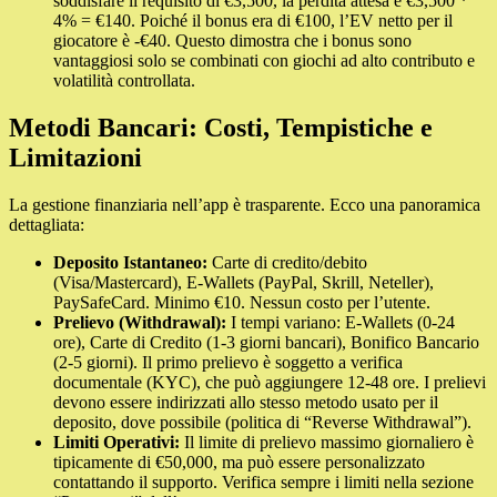
soddisfare il requisito di €3,500, la perdita attesa è €3,500 *
4% = €140. Poiché il bonus era di €100, l’EV netto per il
giocatore è -€40. Questo dimostra che i bonus sono
vantaggiosi solo se combinati con giochi ad alto contributo e
volatilità controllata.
Metodi Bancari: Costi, Tempistiche e
Limitazioni
La gestione finanziaria nell’app è trasparente. Ecco una panoramica
dettagliata:
Deposito Istantaneo:
Carte di credito/debito
(Visa/Mastercard), E-Wallets (PayPal, Skrill, Neteller),
PaySafeCard. Minimo €10. Nessun costo per l’utente.
Prelievo (Withdrawal):
I tempi variano: E-Wallets (0-24
ore), Carte di Credito (1-3 giorni bancari), Bonifico Bancario
(2-5 giorni). Il primo prelievo è soggetto a verifica
documentale (KYC), che può aggiungere 12-48 ore. I prelievi
devono essere indirizzati allo stesso metodo usato per il
deposito, dove possibile (politica di “Reverse Withdrawal”).
Limiti Operativi:
Il limite di prelievo massimo giornaliero è
tipicamente di €50,000, ma può essere personalizzato
contattando il supporto. Verifica sempre i limiti nella sezione