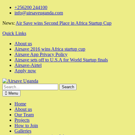
Skip
+256200 244100
to
info@airsaveuganda.com
content
News:
Air Save wins Second Place in Africa Startup Cup
Quick Links
About us
Airsave 2016 wins Africa startup cup
Airsave App Privacy Policy
Airsave sets off to U.S.A for World Startup finals
Airsave-Airtel
Apply now
Search
for:
Menu
Home
About us
Our Team
Projects
How to Join
Galleries