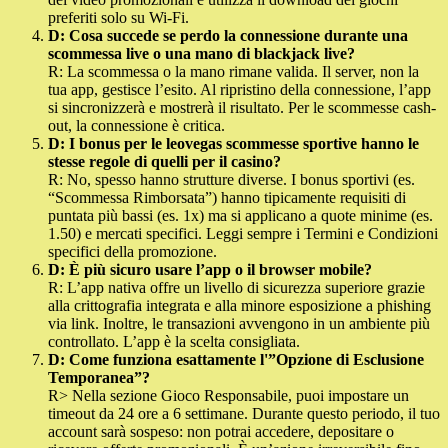
preferiti solo su Wi-Fi.
D: Cosa succede se perdo la connessione durante una
scommessa live o una mano di blackjack live?
R: La scommessa o la mano rimane valida. Il server, non la
tua app, gestisce l’esito. Al ripristino della connessione, l’app
si sincronizzerà e mostrerà il risultato. Per le scommesse cash-
out, la connessione è critica.
D: I bonus per le
leovegas scommesse
sportive hanno le
stesse regole di quelli per il casino?
R: No, spesso hanno strutture diverse. I bonus sportivi (es.
“Scommessa Rimborsata”) hanno tipicamente requisiti di
puntata più bassi (es. 1x) ma si applicano a quote minime (es.
1.50) e mercati specifici. Leggi sempre i Termini e Condizioni
specifici della promozione.
D: È più sicuro usare l’app o il browser mobile?
R: L’app nativa offre un livello di sicurezza superiore grazie
alla crittografia integrata e alla minore esposizione a phishing
via link. Inoltre, le transazioni avvengono in un ambiente più
controllato. L’app è la scelta consigliata.
D: Come funziona esattamente l'”Opzione di Esclusione
Temporanea”?
R> Nella sezione Gioco Responsabile, puoi impostare un
timeout da 24 ore a 6 settimane. Durante questo periodo, il tuo
account sarà sospeso: non potrai accedere, depositare o