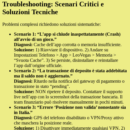
Troubleshooting: Scenari Critici e
Soluzioni Tecniche
Problemi complessi richiedono soluzioni sistematiche:
Scenario 1: “L’app si chiude inaspettatamente (Crash)
all’avvio di un gioco.”
Diagnosi:
Cache dell’app corrotta o memoria insufficiente.
Soluzione:
1) Riavviare il dispositivo. 2) Andare su
Impostazioni Telefono > App > LeoVegas > Memoria >
“Svuota Cache”. 3) Se persiste, disinstallare e reinstallare
l’app dall’origine ufficiale.
Scenario 2: “La transazione di deposito è stata addebitata
ma il saldo non è aggiornato.”
Diagnosi:
Ritardo nella notifica del gateway di pagamento o
transazione in stato “pending”.
Soluzione:
NON ripetere il deposito. Contattare il supporto
live nell’app con lo screenshot della transazione bancaria. Il
team finanziario può risolvere manualmente in pochi minuti.
Scenario 3: “Errore ‘Posizione non valida’ nonostante sia
in Italia.”
Diagnosi:
GPS del telefono disabilitato o VPN/Proxy attivo
che maschera la posizione reale.
Soluzione:
1) Disattivare immediatamente qualsiasi VPN. 2)