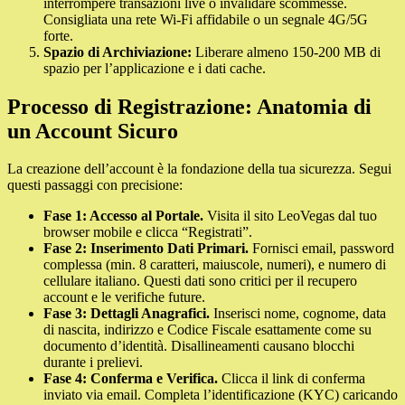
interrompere transazioni live o invalidare scommesse.
Consigliata una rete Wi-Fi affidabile o un segnale 4G/5G
forte.
Spazio di Archiviazione:
Liberare almeno 150-200 MB di
spazio per l’applicazione e i dati cache.
Processo di Registrazione: Anatomia di
un Account Sicuro
La creazione dell’account è la fondazione della tua sicurezza. Segui
questi passaggi con precisione:
Fase 1: Accesso al Portale.
Visita il sito LeoVegas dal tuo
browser mobile e clicca “Registrati”.
Fase 2: Inserimento Dati Primari.
Fornisci email, password
complessa (min. 8 caratteri, maiuscole, numeri), e numero di
cellulare italiano. Questi dati sono critici per il recupero
account e le verifiche future.
Fase 3: Dettagli Anagrafici.
Inserisci nome, cognome, data
di nascita, indirizzo e Codice Fiscale esattamente come su
documento d’identità. Disallineamenti causano blocchi
durante i prelievi.
Fase 4: Conferma e Verifica.
Clicca il link di conferma
inviato via email. Completa l’identificazione (KYC) caricando