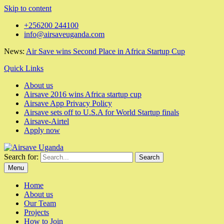
Skip to content
+256200 244100
info@airsaveuganda.com
News:
Air Save wins Second Place in Africa Startup Cup
Quick Links
About us
Airsave 2016 wins Africa startup cup
Airsave App Privacy Policy
Airsave sets off to U.S.A for World Startup finals
Airsave-Airtel
Apply now
Search for:
Menu
Home
About us
Our Team
Projects
How to Join