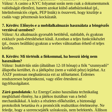
Válasz:
A casino a KYC folyamat során nem csak a dokumentumok
valódiságát ellenőrzi, hanem azokat külső adatbázisokkal (pl.,
hitelinformációs cégek, PEP listák) is összeveti, hogy kiszűrje a
csalás vagy pénzmosás kockázatát.
7. Kérdés: Előnyös-e a mobilalkalmazás használata a böngészős
verzióval szemben?
Válasz:
Az alkalmazás gyorsabb betöltésű, stabilabb, és gyakran
exkluzív push-értesítéseket kínál. Azonban a teljes funkciókészlet
(pl., összes beállítás) gyakran a webes változatban érhető el teljes
körűen.
8. Kérdés: Mi történik a fiókommal, ha hosszú ideig nem
használom?
Válasz:
Inaktivitás után (általában 12-18 hónap) a fiók “szunnyadó”
állapotba kerülhet, és a játékpénz (nem a valódi pénz) lejárhat. Az
ÁSZF pontosan meghatározza ezt az időtartamot. Érdemes
rendszeresen bejelentkezni, vagy előre értesíteni az
ügyfélszolgálatot.
Záró gondolatok:
Az EnergyCasino használata technikailag
megbízható élmény, ha a játékos tisztában van a belső
mechanikákkal. A kulcs a részletes előkészület, a biztonsági
protokollok betartása és a promóciók realisztikus értelmezése. Ne
feledje, hogy a szerencsejáték szórakozás, nem befektetés. Állítson