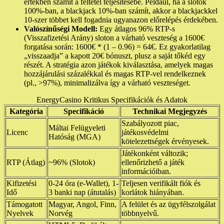
értékben számít a feltétel teljesítésébe. Például, ha a slotok
100%-ban, a blackjack 10%-ban számít, akkor a blackjackkel
10-szer többet kell fogadnia ugyanazon előrelépés érdekében.
Valószínűségi Modell:
Egy átlagos 96% RTP-s
(Visszafizetési Arány) sloton a várható veszteség a 1600€
forgatása során: 1600€ * (1 – 0.96) = 64€. Ez gyakorlatilag
„visszaadja” a kapott 20€ bónuszt, plusz a saját tőkéd egy
részét. A stratégia azon játékok kiválasztása, amelyek magas
hozzájárulási százalékkal és magas RTP-vel rendelkeznek
(pl., >97%), minimalizálva így a várható veszteséget.
EnergyCasino Kritikus Specifikációk és Adatok
Kategória
Specifikáció
Technikai Megjegyzés
Szabályozott piac,
Máltai Felügyeleti
Licenc
játékosvédelmi
Hatóság (MGA)
kötelezettségek érvényesek.
Játékonként változik;
RTP (Átlag)
~96% (Slotok)
ellenőrizhető a játék
információiban.
Kifizetési
0-24 óra (e-Wallet), 1-
Teljesen verifikált fiók és
Idő
3 banki nap (átutalás)
korlátok hiányában.
Támogatott
Magyar, Angol, Finn,
A felület és az ügyfélszolgálat
Nyelvek
Norvég
többnyelvű.