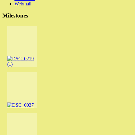
Webmail
Milestones