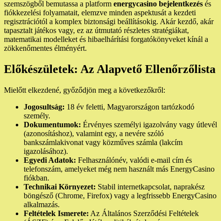
szemszögből bemutassa a platform
energycasino bejelentkezés
és
fiókkezelési folyamatait, elemzve minden aspektusát a kezdeti
regisztrációtól a komplex biztonsági beállításokig. Akár kezdő, akár
tapasztalt játékos vagy, ez az útmutató részletes stratégiákat,
matematikai modelleket és hibaelhárítási forgatókönyveket kínál a
zökkenőmentes élményért.
Előkészületek: Az Alapvető Ellenőrzőlista
Mielőtt elkezdené, győződjön meg a következőkről:
Jogosultság:
18 év feletti, Magyarországon tartózkodó
személy.
Dokumentumok:
Érvényes személyi igazolvány vagy útlevél
(azonosításhoz), valamint egy, a nevére szóló
bankszámlakivonat vagy közműves számla (lakcím
igazolásához).
Egyedi Adatok:
Felhasználónév, valódi e-mail cím és
telefonszám, amelyeket még nem használt más EnergyCasino
fiókban.
Technikai Környezet:
Stabil internetkapcsolat, naprakész
böngésző (Chrome, Firefox) vagy a legfrissebb EnergyCasino
alkalmazás.
Feltételek Ismerete:
Az Általános Szerződési Feltételek