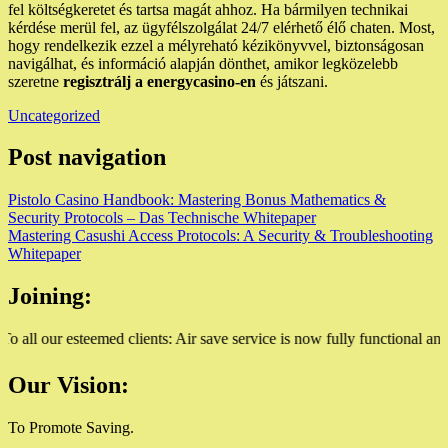
fel költségkeretet és tartsa magát ahhoz. Ha bármilyen technikai
kérdése merül fel, az ügyfélszolgálat 24/7 elérhető élő chaten. Most,
hogy rendelkezik ezzel a mélyreható kézikönyvvel, biztonságosan
navigálhat, és információ alapján dönthet, amikor legközelebb
szeretne
regisztrálj a energycasino-en
és játszani.
Uncategorized
Post navigation
Pistolo Casino Handbook: Mastering Bonus Mathematics &
Security Protocols – Das Technische Whitepaper
Mastering Casushi Access Protocols: A Security & Troubleshooting
Whitepaper
Joining:
l our esteemed clients: Air save service is now fully functional and ca
Our Vision:
To Promote Saving.