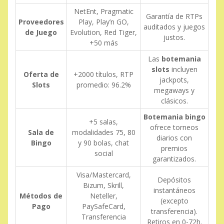
NetEnt, Pragmatic
Garantía de RTPs
Proveedores
Play, Play’n GO,
auditados y juegos
de Juego
Evolution, Red Tiger,
justos.
+50 más
Las
botemania
slots
incluyen
Oferta de
+2000 títulos, RTP
jackpots,
Slots
promedio: 96.2%
megaways y
clásicos.
Botemania bingo
+5 salas,
ofrece torneos
Sala de
modalidades 75, 80
diarios con
Bingo
y 90 bolas, chat
premios
social
garantizados.
Visa/Mastercard,
Depósitos
Bizum, Skrill,
instantáneos
Métodos de
Neteller,
(excepto
Pago
PaySafeCard,
transferencia).
Transferencia
Retiros en 0-72h.