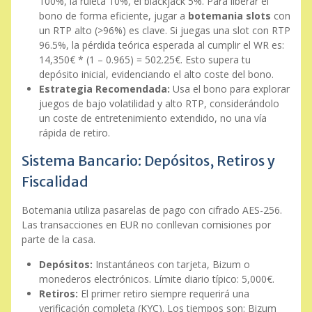
100%, la ruleta 10%, el blackjack 5%. Para liberar el
bono de forma eficiente, jugar a
botemania slots
con
un RTP alto (>96%) es clave. Si juegas una slot con RTP
96.5%, la pérdida teórica esperada al cumplir el WR es:
14,350€ * (1 – 0.965) = 502.25€. Esto supera tu
depósito inicial, evidenciando el alto coste del bono.
Estrategia Recomendada:
Usa el bono para explorar
juegos de bajo volatilidad y alto RTP, considerándolo
un coste de entretenimiento extendido, no una vía
rápida de retiro.
Sistema Bancario: Depósitos, Retiros y
Fiscalidad
Botemania utiliza pasarelas de pago con cifrado AES-256.
Las transacciones en EUR no conllevan comisiones por
parte de la casa.
Depósitos:
Instantáneos con tarjeta, Bizum o
monederos electrónicos. Límite diario típico: 5,000€.
Retiros:
El primer retiro siempre requerirá una
verificación completa (KYC). Los tiempos son: Bizum