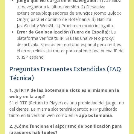
Juego que No Carga en el Navegador:
1) Actualiza
tu navegador a la última versión. 2) Desactiva
extensiones/bloqueadores de anuncios (como uBlock
Origin) para el dominio de Botemania. 3) Habilita
JavaScript y WebGL. 4) Prueba en modo incógnito.
Error de Geolocalización (Fuera de España):
La
plataforma verifica tu IP. Si usas una VPN o proxy,
desactívala. Si estás en territorio español pero recibes
el error, reinicia tu router para obtener una nueva IP de
tu ISP español.
Preguntas Frecuentes Extendidas (FAQ
Técnica)
1. ¿El RTP de las botemania slots es el mismo en la
web y en la app?
Sí, el RTP (Return to Player) es una propiedad del juego, no
del cliente. La misma slot tendrá idéntico RTP publicado
tanto en la versión web como en la
app botemania
.
2. ¿Cómo funciona el algoritmo de bonificación para
jugadores habituales?