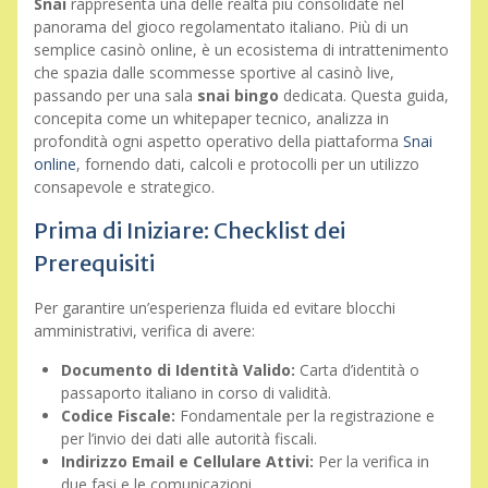
Snai
rappresenta una delle realtà più consolidate nel
panorama del gioco regolamentato italiano. Più di un
semplice casinò online, è un ecosistema di intrattenimento
che spazia dalle scommesse sportive al casinò live,
passando per una sala
snai bingo
dedicata. Questa guida,
concepita come un whitepaper tecnico, analizza in
profondità ogni aspetto operativo della piattaforma
Snai
online
, fornendo dati, calcoli e protocolli per un utilizzo
consapevole e strategico.
Prima di Iniziare: Checklist dei
Prerequisiti
Per garantire un’esperienza fluida ed evitare blocchi
amministrativi, verifica di avere:
Documento di Identità Valido:
Carta d’identità o
passaporto italiano in corso di validità.
Codice Fiscale:
Fondamentale per la registrazione e
per l’invio dei dati alle autorità fiscali.
Indirizzo Email e Cellulare Attivi:
Per la verifica in
due fasi e le comunicazioni.