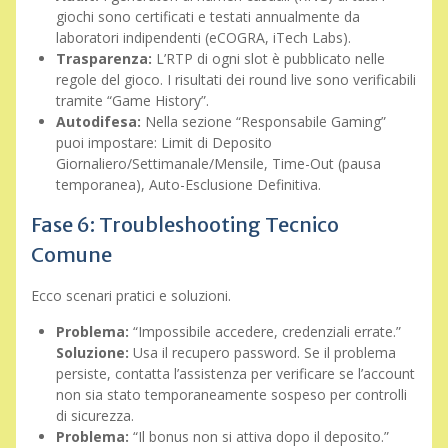
giochi sono certificati e testati annualmente da
laboratori indipendenti (eCOGRA, iTech Labs).
Trasparenza:
L’RTP di ogni slot è pubblicato nelle
regole del gioco. I risultati dei round live sono verificabili
tramite “Game History”.
Autodifesa:
Nella sezione “Responsabile Gaming”
puoi impostare: Limit di Deposito
Giornaliero/Settimanale/Mensile, Time-Out (pausa
temporanea), Auto-Esclusione Definitiva.
Fase 6: Troubleshooting Tecnico
Comune
Ecco scenari pratici e soluzioni.
Problema:
“Impossibile accedere, credenziali errate.”
Soluzione:
Usa il recupero password. Se il problema
persiste, contatta l’assistenza per verificare se l’account
non sia stato temporaneamente sospeso per controlli
di sicurezza.
Problema:
“Il bonus non si attiva dopo il deposito.”