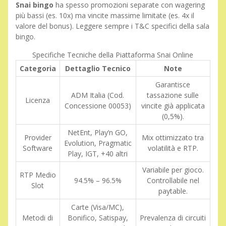
Snai bingo
ha spesso promozioni separate con wagering
più bassi (es. 10x) ma vincite massime limitate (es. 4x il
valore del bonus). Leggere sempre i T&C specifici della sala
bingo.
Specifiche Tecniche della Piattaforma Snai Online
Categoria
Dettaglio Tecnico
Note
Garantisce
ADM Italia (Cod.
tassazione sulle
Licenza
Concessione 00053)
vincite già applicata
(0,5%).
NetEnt, Play’n GO,
Provider
Mix ottimizzato tra
Evolution, Pragmatic
Software
volatilità e RTP.
Play, IGT, +40 altri
Variabile per gioco.
RTP Medio
94.5% – 96.5%
Controllabile nel
Slot
paytable.
Carte (Visa/MC),
Metodi di
Bonifico, Satispay,
Prevalenza di circuiti