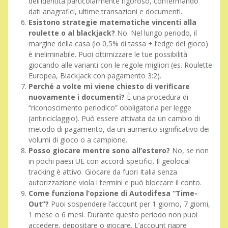
dell’identità particolarmente rigoroso, confermando
dati anagrafici, ultime transazioni e documenti.
Esistono strategie matematiche vincenti alla
roulette o al blackjack?
No. Nel lungo periodo, il
margine della casa (lo 0,5% di tassa + l’edge del gioco)
è ineliminabile. Puoi ottimizzare le tue possibilità
giocando alle varianti con le regole migliori (es. Roulette
Europea, Blackjack con pagamento 3:2).
Perché a volte mi viene chiesto di verificare
nuovamente i documenti?
È una procedura di
“riconoscimento periodico” obbligatoria per legge
(antiriciclaggio). Può essere attivata da un cambio di
metodo di pagamento, da un aumento significativo dei
volumi di gioco o a campione.
Posso giocare mentre sono all’estero?
No, se non
in pochi paesi UE con accordi specifici. Il geolocal
tracking è attivo. Giocare da fuori Italia senza
autorizzazione viola i termini e può bloccare il conto.
Come funziona l’opzione di Autodifesa “Time-
Out”?
Puoi sospendere l’account per 1 giorno, 7 giorni,
1 mese o 6 mesi. Durante questo periodo non puoi
accedere, depositare o giocare. L’account riapre