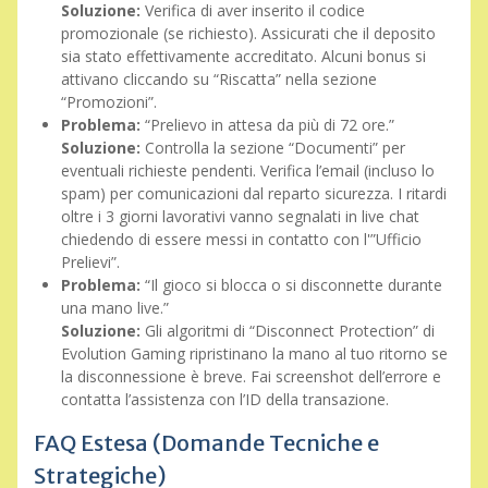
Soluzione:
Verifica di aver inserito il codice
promozionale (se richiesto). Assicurati che il deposito
sia stato effettivamente accreditato. Alcuni bonus si
attivano cliccando su “Riscatta” nella sezione
“Promozioni”.
Problema:
“Prelievo in attesa da più di 72 ore.”
Soluzione:
Controlla la sezione “Documenti” per
eventuali richieste pendenti. Verifica l’email (incluso lo
spam) per comunicazioni dal reparto sicurezza. I ritardi
oltre i 3 giorni lavorativi vanno segnalati in live chat
chiedendo di essere messi in contatto con l'”Ufficio
Prelievi”.
Problema:
“Il gioco si blocca o si disconnette durante
una mano live.”
Soluzione:
Gli algoritmi di “Disconnect Protection” di
Evolution Gaming ripristinano la mano al tuo ritorno se
la disconnessione è breve. Fai screenshot dell’errore e
contatta l’assistenza con l’ID della transazione.
FAQ Estesa (Domande Tecniche e
Strategiche)