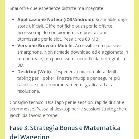
Snai offre due esperienze distinte ma integrate.
Applicazione Nativa (iOS/Android):
Scaricabile dagli
store ufficiali. Offre notifiche push per le offerte,
accesso rapido con biometrics e prestazioni
ottimizzate per le slot. Pesa circa 80 MB.
Versione Browser Mobile:
Accessibile da qualsiasi
smartphone. Non richiede download ed è aggiornata in
tempo reale, ma può essere meno fluida nella grafica
3D.
Desktop (Web):
L’esperienza più completa. Multi-
tabling per il poker, finestre multiple per seguire più
tavoli live contemporaneamente, grafica ad alta
risoluzione.
Consiglio tecnico: Usa l’app per le sessioni rapide di slot e
scommesse. Passa al desktop per le sessioni strategiche di
giochi da tavolo e tornei.
Fase 3: Strategia Bonus e Matematica
del Wagering