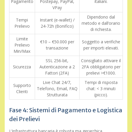
Pagamento
Postepay, PayPal,
italiani.
VPay
Dipendono dal
Tempi
Instant (e-wallet) /
metodo e dall’orario
Prelievo
24-72h (Bonifico)
di richiesta.
Limite
€10 – €50.000 per
Soggetto a verifiche
Prelievo
transazione
per importi elevati.
Min/Max
SSL 256-bit,
Consigliato attivare il
Sicurezza
Autenticazione a 2
2FA obbligatorio per
Fattori (2FA)
prelievi >€1000.
Live Chat 24/7,
Tempi di risposta
Supporto
Telefono, Email, FAQ
chat: < 3 minuti
Clienti
Strutturata
(picco).
Fase 4: Sistemi di Pagamento e Logistica
dei Prelievi
L’infrastruttura bancaria è robusta ma gerarchica.