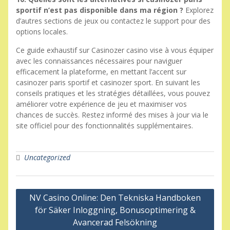
sportif n’est pas disponible dans ma région ?
Explorez
d’autres sections de jeux ou contactez le support pour des
options locales.
Ce guide exhaustif sur Casinozer casino vise à vous équiper
avec les connaissances nécessaires pour naviguer
efficacement la plateforme, en mettant l’accent sur
casinozer paris sportif et casinozer sport. En suivant les
conseils pratiques et les stratégies détaillées, vous pouvez
améliorer votre expérience de jeu et maximiser vos
chances de succès. Restez informé des mises à jour via le
site officiel pour des fonctionnalités supplémentaires.
Uncategorized
Post
NV Casino Online: Den Tekniska Handboken
navigation
för Säker Inloggning, Bonusoptimering &
Avancerad Felsökning