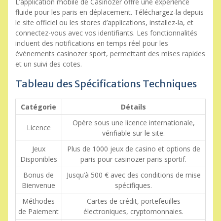
L’application mobile de Casinozer offre une expérience
fluide pour les paris en déplacement. Téléchargez-la depuis
le site officiel ou les stores d’applications, installez-la, et
connectez-vous avec vos identifiants. Les fonctionnalités
incluent des notifications en temps réel pour les
événements casinozer sport, permettant des mises rapides
et un suivi des cotes.
Tableau des Spécifications Techniques
Catégorie
Détails
Opère sous une licence internationale,
Licence
vérifiable sur le site.
Jeux
Plus de 1000 jeux de casino et options de
Disponibles
paris pour casinozer paris sportif.
Bonus de
Jusqu’à 500 € avec des conditions de mise
Bienvenue
spécifiques.
Méthodes
Cartes de crédit, portefeuilles
de Paiement
électroniques, cryptomonnaies.