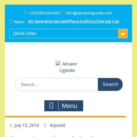
Skip
+256200 244100
info@airsaveuganda.com
to
content
Air Save wins Second Place in Africa Startup Cup
News:
Quick Links
Search
for:
Menu
July 15, 2016
Kajoe66