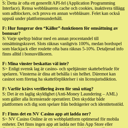
S: Detta är ofta ett generellt API-fel (Application Programming
Interface). Rensa webbläsarens cache och cookies, inaktivera tillägg
som adblockers, och prova en annan webbläsare. Felet kan också
uppstå under plattformsunderhåll.
F: Hur fungerar den “Källor”-funktionen för omsättning av
bonusar?
S: Varje speltyp bidrar med en annan procentandel till
omsättningskravet. Slots räknas vanligtvis 100%, medan bordsspel
som blackjack eller roulette ofta bara räknas 5-10%. Detaljerad info
finns alltid i bonusvillkoren.
F: Mina vinster beskattas väl inte?
S> Enligt svensk lag är casino- och speltjänster skattebefriade för
spelaren. Vinsterna är dina att behålla i sin helhet. Däremot kan
casinot som företag ha skatteförpliktelser i sin licensjurisdiktion.
F: Varför krävs verifiering även för små uttag?
S: Det är en laglig skyldighet (Anti-Money Laundering – AML)
som gäller alla licensierade operatörer. Den skyddar både
plattformen och dig som spelare från bedrägerier och identitetsstöld.
F: Finns det en NV Casino app att ladda ner?
S> NV Casino Online är en webbplattform optimerad för mobila
enheter. Det finns ingen app att ladda ner från App Store eller