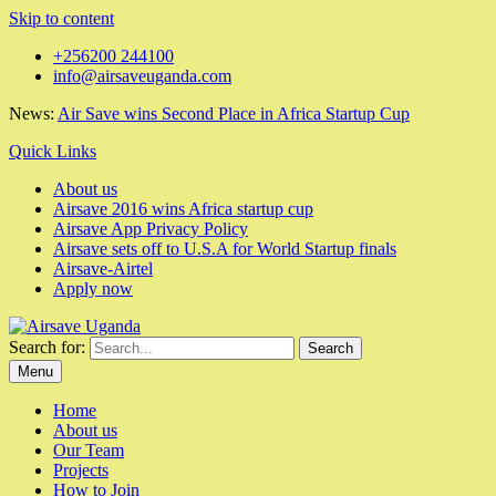
Skip to content
+256200 244100
info@airsaveuganda.com
News:
Air Save wins Second Place in Africa Startup Cup
Quick Links
About us
Airsave 2016 wins Africa startup cup
Airsave App Privacy Policy
Airsave sets off to U.S.A for World Startup finals
Airsave-Airtel
Apply now
Search for:
Menu
Home
About us
Our Team
Projects
How to Join