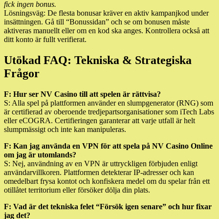
fick ingen bonus.
Lösningsväg: De flesta bonusar kräver en aktiv kampanjkod under
insättningen. Gå till “Bonussidan” och se om bonusen måste
aktiveras manuellt eller om en kod ska anges. Kontrollera också att
ditt konto är fullt verifierat.
Utökad FAQ: Tekniska & Strategiska
Frågor
F: Hur ser NV Casino till att spelen är rättvisa?
S: Alla spel på plattformen använder en slumpgenerator (RNG) som
är certifierad av oberoende tredjepartsorganisationer som iTech Labs
eller eCOGRA. Certifieringen garanterar att varje utfall är helt
slumpmässigt och inte kan manipuleras.
F: Kan jag använda en VPN för att spela på NV Casino Online
om jag är utomlands?
S: Nej, användning av en VPN är uttryckligen förbjuden enligt
användarvillkoren. Plattformen detekterar IP-adresser och kan
omedelbart frysa kontot och konfiskera medel om du spelar från ett
otillåtet territorium eller försöker dölja din plats.
F: Vad är det tekniska felet “Försök igen senare” och hur fixar
jag det?