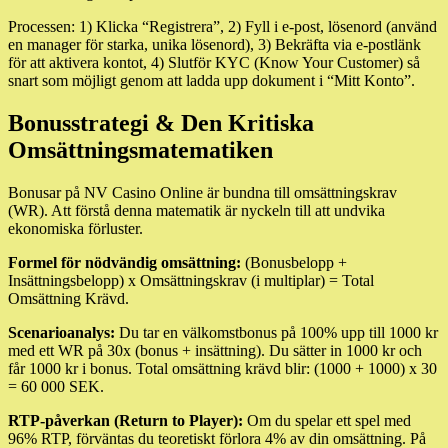
Processen: 1) Klicka “Registrera”, 2) Fyll i e-post, lösenord (använd
en manager för starka, unika lösenord), 3) Bekräfta via e-postlänk
för att aktivera kontot, 4) Slutför KYC (Know Your Customer) så
snart som möjligt genom att ladda upp dokument i “Mitt Konto”.
Bonusstrategi & Den Kritiska
Omsättningsmatematiken
Bonusar på NV Casino Online är bundna till omsättningskrav
(WR). Att förstå denna matematik är nyckeln till att undvika
ekonomiska förluster.
Formel för nödvändig omsättning:
(Bonusbelopp +
Insättningsbelopp) x Omsättningskrav (i multiplar) = Total
Omsättning Krävd.
Scenarioanalys:
Du tar en välkomstbonus på 100% upp till 1000 kr
med ett WR på 30x (bonus + insättning). Du sätter in 1000 kr och
får 1000 kr i bonus. Total omsättning krävd blir: (1000 + 1000) x 30
= 60 000 SEK.
RTP-påverkan (Return to Player):
Om du spelar ett spel med
96% RTP, förväntas du teoretiskt förlora 4% av din omsättning. På