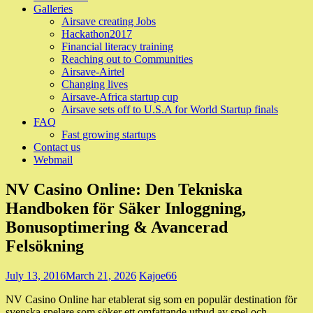
Galleries
Airsave creating Jobs
Hackathon2017
Financial literacy training
Reaching out to Communities
Airsave-Airtel
Changing lives
Airsave-Africa startup cup
Airsave sets off to U.S.A for World Startup finals
FAQ
Fast growing startups
Contact us
Webmail
NV Casino Online: Den Tekniska
Handboken för Säker Inloggning,
Bonusoptimering & Avancerad
Felsökning
July 13, 2016
March 21, 2026
Kajoe66
NV Casino Online har etablerat sig som en populär destination för
svenska spelare som söker ett omfattande utbud av spel och