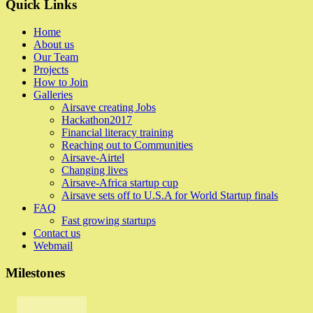
Quick Links
Home
About us
Our Team
Projects
How to Join
Galleries
Airsave creating Jobs
Hackathon2017
Financial literacy training
Reaching out to Communities
Airsave-Airtel
Changing lives
Airsave-Africa startup cup
Airsave sets off to U.S.A for World Startup finals
FAQ
Fast growing startups
Contact us
Webmail
Milestones