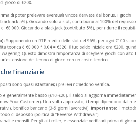
i gioco di €200.
ma di poter prelevare eventuali vincite derivate dal bonus. I giochi
blackjack 5%). Giocando solo a slot, contribuirai al 100% del requisito
di €8.000. Giocando a blackjack (contributo 5%), per ridurre il requisit
o):
Supponendo un RTP medio delle slot del 96%, per ogni €100 sco
 teorica è €8.000 * 0.04 = €320. Il tuo saldo iniziale era €200, quind
l wagering. Questo dimostra l’importanza di scegliere giochi con alto 
un’estensione del tempo di gioco con un costo teorico.
iche Finanziarie
iti sono quasi istantanei; i prelievi richiedono verifica.
 è generalmente basso (€10-€20). Il saldo si aggiorna immediatamen
(Know Your Customer). Una volta approvato, i tempi dipendono dal me
rativi), bonifico bancario (3-5 giorni lavorativi).
Importante:
Il metodo
etodo di deposito (politica di “Reverse Withdrawal”).
anali e mensili. Per gli alti roller, è essenziale verificarli prima di gioca