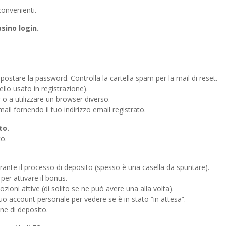
convenienti.
asino login.
ostare la password. Controlla la cartella spam per la mail di reset.
uello usato in registrazione).
 o a utilizzare un browser diverso.
ail fornendo il tuo indirizzo email registrato.
to.
o.
urante il processo di deposito (spesso è una casella da spuntare).
 per attivare il bonus.
zioni attive (di solito se ne può avere una alla volta).
uo account personale per vedere se è in stato “in attesa”.
ne di deposito.