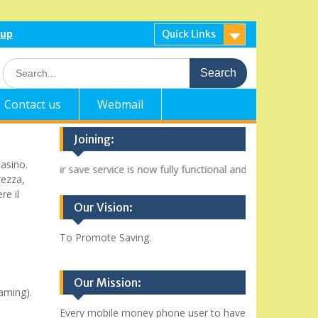
Cup
Quick Links
Search
for:
Contact us
Webmail
Joining:
asino.
: Air save service is now fully functional and can be accessed by dia
rezza,
re il
Our Vision:
To Promote Saving.
.
Our Mission:
aming).
Every mobile money phone user to have