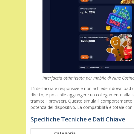
Interfaccia ottimizzata per mobile di Nine Casino
L’interfaccia è responsive e non richiede il download 
diretto, è possibile aggiungere un collegamento all
tramite il browser). Questo simula il comportamento 
potenza del dispositivo. La compatibilità è totale con
Specifiche Tecniche e Dati Chiave
Categoria