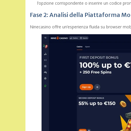
l’opzione corrispondente o inserire un codice prom
Fase 2: Analisi della Piattaforma Mo
Ninecasino offre un’esperienza fluida su browser mobile