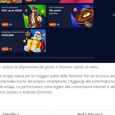
: notare la disposizione dei giochi e l’accesso rapido al menu.
di un’app nativa per la maggior parte delle funzioni. Per un accesso an
a schermata home del proprio smartphone (“Aggiungi alla schermata h
di un’app. Le performance sono legate alla connessione internet e all
 iOS (Safari) e Android (Chrome).
Specifica
Nota Tecnica