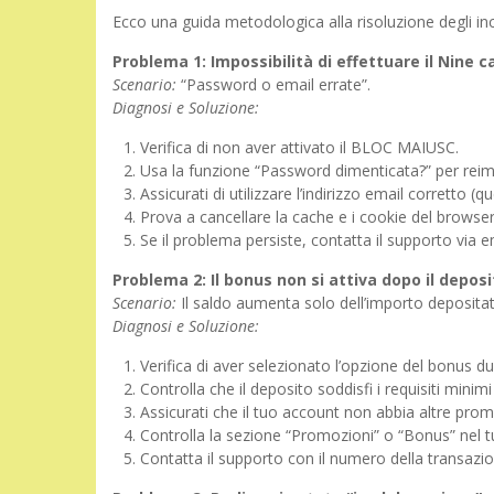
Ecco una guida metodologica alla risoluzione degli in
Problema 1: Impossibilità di effettuare il Nine c
Scenario:
“Password o email errate”.
Diagnosi e Soluzione:
Verifica di non aver attivato il BLOC MAIUSC.
Usa la funzione “Password dimenticata?” per reimp
Assicurati di utilizzare l’indirizzo email corretto (q
Prova a cancellare la cache e i cookie del browser
Se il problema persiste, contatta il supporto via em
Problema 2: Il bonus non si attiva dopo il deposi
Scenario:
Il saldo aumenta solo dell’importo depositat
Diagnosi e Soluzione:
Verifica di aver selezionato l’opzione del bonus d
Controlla che il deposito soddisfi i requisiti minimi
Assicurati che il tuo account non abbia altre promo
Controlla la sezione “Promozioni” o “Bonus” nel t
Contatta il supporto con il numero della transazio