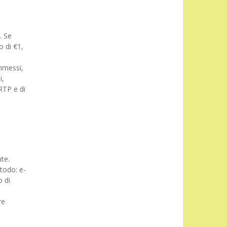
. Se
o di €1,
mmessi,
i,
RTP e di
te.
todo: e-
 di
re