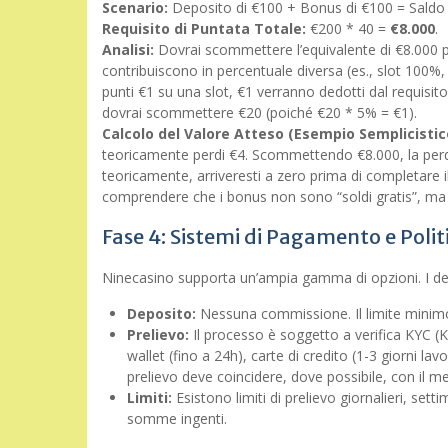
Scenario:
Deposito di €100 + Bonus di €100 = Saldo d
Requisito di Puntata Totale:
€200 * 40 =
€8.000
.
Analisi:
Dovrai scommettere l’equivalente di €8.000 pri
contribuiscono in percentuale diversa (es., slot 100%, 
punti €1 su una slot, €1 verranno dedotti dal requisito 
dovrai scommettere €20 (poiché €20 * 5% = €1).
Calcolo del Valore Atteso (Esempio Semplicistic
teoricamente perdi €4. Scommettendo €8.000, la perdita
teoricamente, arriveresti a zero prima di completare i
comprendere che i bonus non sono “soldi gratis”, ma 
Fase 4: Sistemi di Pagamento e Polit
Ninecasino supporta un’ampia gamma di opzioni. I depos
Deposito:
Nessuna commissione. Il limite minimo
Prelievo:
Il processo è soggetto a verifica KYC 
wallet (fino a 24h), carte di credito (1-3 giorni lavo
prelievo deve coincidere, dove possibile, con il m
Limiti:
Esistono limiti di prelievo giornalieri, settim
somme ingenti.